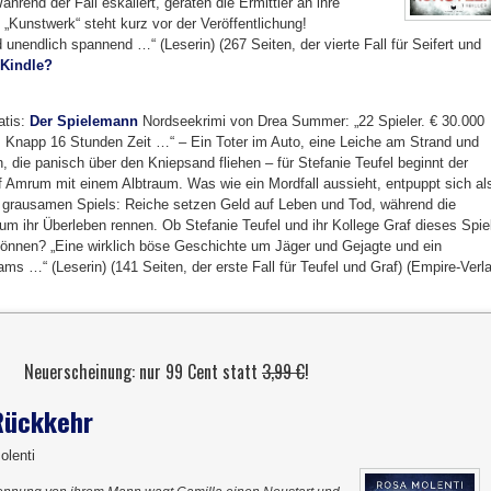
Während der Fall eskaliert, geraten die Ermittler an ihre
Kunstwerk“ steht kurz vor der Veröffentlichung!
unendlich spannend …“ (Leserin) (267 Seiten, der vierte Fall für Seifert und
 Kindle?
atis:
Der Spielemann
Nordseekrimi von Drea Summer: „22 Spieler. € 30.000
. Knapp 16 Stunden Zeit …“ – Ein Toter im Auto, eine Leiche am Strand und
 die panisch über den Kniepsand fliehen – für Stefanie Teufel beginnt der
f Amrum mit einem Albtraum. Was wie ein Mordfall aussieht, entpuppt sich al
s grausamen Spiels: Reiche setzen Geld auf Leben und Tod, während die
um ihr Überleben rennen. Ob Stefanie Teufel und ihr Kollege Graf dieses Spie
önnen? „Eine wirklich böse Geschichte um Jäger und Gejagte und ein
s …“ (Leserin) (141 Seiten, der erste Fall für Teufel und Graf) (Empire-Verl
Neuerscheinung: nur 99 Cent statt
3,99 €
!
Rückkehr
olenti