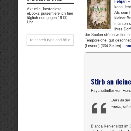
Fehjan –
kann, leb
Aktuelle, kostenlose
Als sein 
eBooks präsentiere ich hier
täglich neu gegen 19:00
kleiner B
Uhr
müssen si
ihres Dor
der Seelen stören wollen u
Temporeiche, gut geschrie
(Leserin) (334 Seiten) –
noc
Stirb an dein
Psychothriller von Fion
Der Fall de
wurde, schei
Bianca Kehler sitzt im 