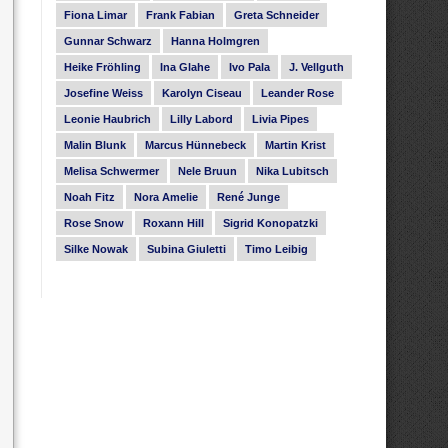
Fiona Limar
Frank Fabian
Greta Schneider
Gunnar Schwarz
Hanna Holmgren
Heike Fröhling
Ina Glahe
Ivo Pala
J. Vellguth
Josefine Weiss
Karolyn Ciseau
Leander Rose
Leonie Haubrich
Lilly Labord
Livia Pipes
Malin Blunk
Marcus Hünnebeck
Martin Krist
Melisa Schwermer
Nele Bruun
Nika Lubitsch
Noah Fitz
Nora Amelie
René Junge
Rose Snow
Roxann Hill
Sigrid Konopatzki
Silke Nowak
Subina Giuletti
Timo Leibig