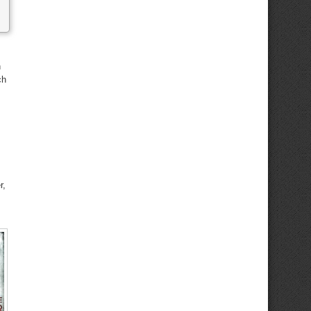
n
ch
r,