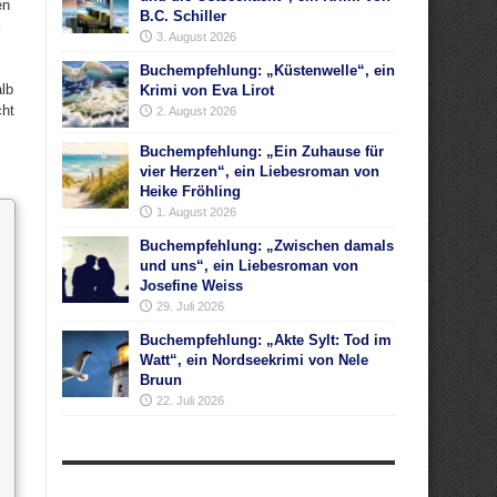
en
B.C. Schiller
3. August 2026
Buchempfehlung: „Küstenwelle“, ein
lb
Krimi von Eva Lirot
cht
2. August 2026
Buchempfehlung: „Ein Zuhause für
vier Herzen“, ein Liebesroman von
Heike Fröhling
1. August 2026
Buchempfehlung: „Zwischen damals
und uns“, ein Liebesroman von
Josefine Weiss
29. Juli 2026
Buchempfehlung: „Akte Sylt: Tod im
Watt“, ein Nordseekrimi von Nele
Bruun
22. Juli 2026