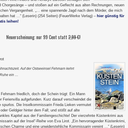
 Chorgesänge – und stoßen auf ein Geflecht aus alten Rechnungen, neuen
lichen Vergangenheit. „… eine spannende Jagd nach dem Mörder, die mich
halten hat …“ (Leserin) (254 Seiten) (FeuerWerke Verlag) –
hier günstig für
tis leihen!
Neuerscheinung: nur 99 Cent statt
2,99 €
!
rot
ihnachtszeit. Auf der Ostseeinsel Fehmarn kehrt
 Ruhe ein …
t Fehmarn friedlich, doch der Schein trügt: Ein Mann
er Ferienvilla aufgefunden. Kurz darauf verschwindet die
e spurlos. Die Inselkommissarin Frieda Lieken vermutet
oder Geldgier hinter dem Fall; und stößt auf alte
nkles Kapitel aus der Familiengeschichte! Der vierzehnte Küstenkrimi aus
issarin auf der Insel“-Reihe von Eva Lirot. „Ein hervorragender Küstenkrimi,
schen Charme und eine unwiderstehliche Kommissarin vereint …“ (Leserin)