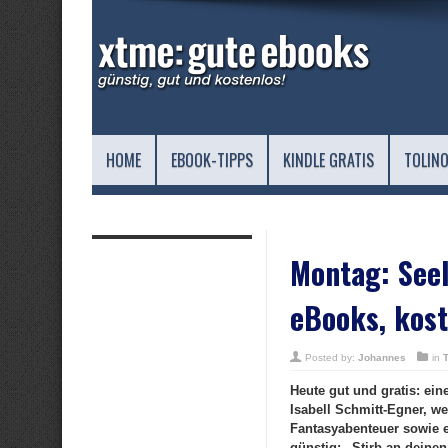
HOME
EBOOK-TIPPS
KINDLE GRATIS
TOLINO
Montag: Seel
eBooks, kost
Posted by:
Johannes
in
Heute gut und gratis: ei
Isabell Schmitt-Egner, w
Fantasyabenteuer sowie 
günstig: „Stirb an deine