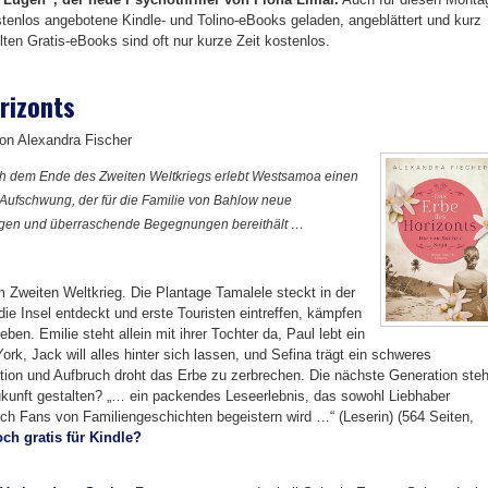
stenlos angebotene Kindle- und Tolino-eBooks geladen, angeblättert und kurz
llten Gratis-eBooks sind oft nur kurze Zeit kostenlos.
rizonts
on Alexandra Fischer
ch dem Ende des Zweiten Weltkriegs erlebt Westsamoa einen
n Aufschwung, der für die Familie von Bahlow neue
gen und überraschende Begegnungen bereithält …
Zweiten Weltkrieg. Die Plantage Tamalele steckt in der
ie Insel entdeckt und erste Touristen eintreffen, kämpfen
en. Emilie steht allein mit ihrer Tochter da, Paul lebt ein
k, Jack will alles hinter sich lassen, und Sefina trägt ein schweres
ion und Aufbruch droht das Erbe zu zerbrechen. Die nächste Generation steh
Zukunft gestalten? „… ein packendes Leseerlebnis, das sowohl Liebhaber
ch Fans von Familiengeschichten begeistern wird …“ (Leserin) (564 Seiten,
ch gratis für Kindle?