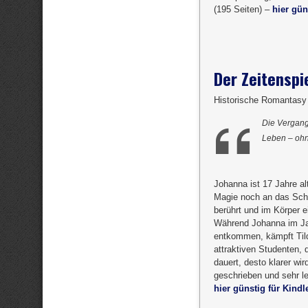
(195 Seiten) –
hier gün
Der Zeitenspi
Historische Romantasy 
Die Vergange
Leben – ohn
Johanna ist 17 Jahre al
Magie noch an das Schi
berührt und im Körper e
Während Johanna im Jah
entkommen, kämpft Tild
attraktiven Studenten, 
dauert, desto klarer wi
geschrieben und sehr le
hier günstig für Kindl