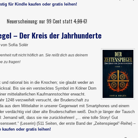
stig für Kindle kaufen oder gratis leihen!
Neuerscheinung: nur 99 Cent statt
4,99 €
!
egel – Der Kreis der Jahrhunderte
von Sofia Solér
nheit ruft nicht höflich an. Sie reißt dich aus deinem
e zu fragen!
t und rational bis in die Knochen; sie glaubt weder an
cksal. Bis sie ein verstecktes Symbol im Kölner Dom
iner mittelalterlichen Kaufmannstochter erwacht.
r 1248 verzweifelt versucht, der Bruderschaft zu
a aus dem Mittelalter in unserer Gegenwart mit Smartphones und einem
der verdächtig viel über alte Bruderschaften weiß. Doch je länger der Tausch
rd: Jemand will, dass sie nie zurückkehren! „… eine tolle Story! Gut
senswert.“ (Leserin) (511 Seiten, der erste Band der „Zeitenspiegel“-Reihe) –
e kaufen oder gratis leihen!