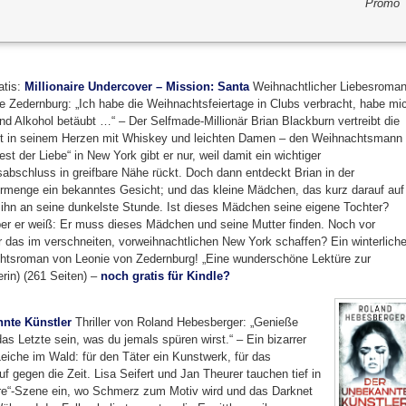
Promo
atis:
Millionaire Undercover – Mission: Santa
Weihnachtlicher Liebesroma
e Zedernburg: „Ich habe die Weihnachtsfeiertage in Clubs verbracht, habe mi
nd Alkohol betäubt …“ – Der Selfmade-Millionär Brian Blackburn vertreibt die
it in seinem Herzen mit Whiskey und leichten Damen – den Weihnachtsmann
est der Liebe“ in New York gibt er nur, weil damit ein wichtiger
abschluss in greifbare Nähe rückt. Doch dann entdeckt Brian in der
menge ein bekanntes Gesicht; und das kleine Mädchen, das kurz darauf auf
rt ihn an seine dunkelste Stunde. Ist dieses Mädchen seine eigene Tochter?
ber er weiß: Er muss dieses Mädchen und seine Mutter finden. Noch vor
das im verschneiten, vorweihnachtlichen New York schaffen? Ein winterliche
htsroman von Leonie von Zedernburg! „Eine wunderschöne Lektüre zur
rin) (261 Seiten) –
noch gratis für Kindle?
nte Künstler
Thriller von Roland Hebesberger: „Genieße
as Letzte sein, was du jemals spüren wirst.“ – Ein bizarrer
Leiche im Wald: für den Täter ein Kunstwerk, für das
f gegen die Zeit. Lisa Seifert und Jan Theurer tauchen tief in
re“-Szene ein, wo Schmerz zum Motiv wird und das Darknet