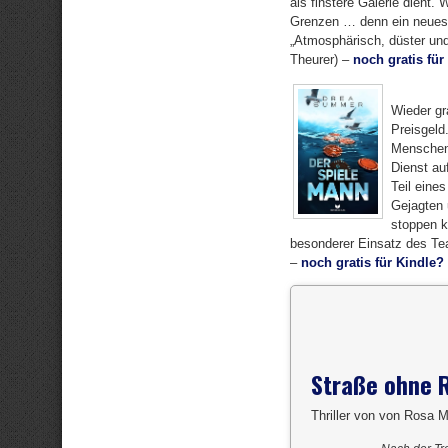
als finstere Galerie dient. 
Grenzen … denn ein neues „
„Atmosphärisch, düster und 
Theurer) –
noch gratis für
Wieder gr
Preisgeld
Menschen,
Dienst au
Teil eine
Gejagten 
stoppen k
besonderer Einsatz des Team
–
noch gratis für Kindle?
Straße ohne 
Thriller von von Rosa M