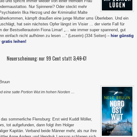
uld und spricht immer wieder von einer fremden Frau
dermaustattoo. Nur Spinnerei? Oder steckt mehr
sychiaterin Ilka Herzog und der Kriminalist Malte
näherkommen, kämpft draußen eine junge Mutter ums Überleben. Und ein
uschlägt, hat sein nächstes Opfer längst im Visier … der vierte Fall für
 der Bestsellerautorin Fiona Limar! „… wie immer super spannend, gut
n einfach nicht aufhören zu lesen …“ (Leserin) (334 Seiten) –
hier günstig
 gratis leihen!
Neuerscheinung: nur 99 Cent statt
3,49 €
!
 Bruun
nd eine satte Portion Wut im hohen Norden …
 das sommerliche Flensburg: Erst wird Kuddl Möller,
rs, tot aufgefunden, dann folgt ihm Holger
liger Kapitän. Verband beide Männer mehr, als nur ihre
ittler Anne Anders und Hendryk Larsson schlagen sich