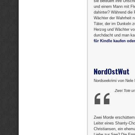
sie beteuert ihre Unsch
und einem Mann mit Fle
dahinter? Während die P
Wächter der Wahrheit 
Täter, der im Dunkeln z
Herzog und Wächter von
durchdacht und man kan
für Kindle kaufen oder
NordOstWut
Nordseekrimi von Nele
Zwei Tote u
Zwei Morde erschüttern
Leiter eines Shanty-Cho
Christiansen, ein ehema
Liebe zur See? Die Erm