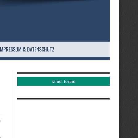
IMPRESSUM & DATENSCHUTZ
xtme: forum
n
g