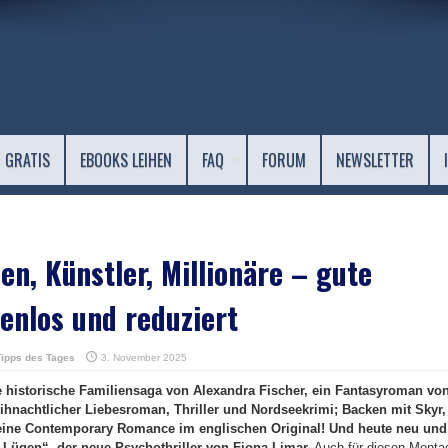
 GRATIS
EBOOKS LEIHEN
FAQ
FORUM
NEWSLETTER
en, Künstler, Millionäre – gute
enlos und reduziert
Tipps des Tages
3. November 2025
ne historische Familiensaga von Alexandra Fischer, ein Fantasyroman vo
eihnachtlicher Liebesroman, Thriller und Nordseekrimi; Backen mit Skyr,
eine Contemporary Romance im englischen Original! Und heute neu und
n Lügen“, der neue Psychothriller von Fiona Limar.
Auch für diesen Monta