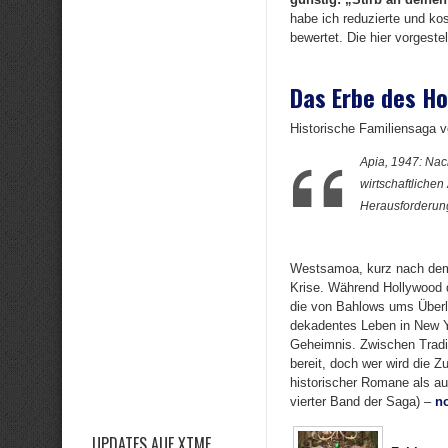
habe ich reduzierte und ko
bewertet. Die hier vorgeste
Das Erbe des Ho
Historische Familiensaga v
Apia, 1947: Na
wirtschaftliche
Herausforderun
Westsamoa, kurz nach dem 
Krise. Während Hollywood d
die von Bahlows ums Überleb
dekadentes Leben in New Yor
Geheimnis. Zwischen Tradit
bereit, doch wer wird die 
historischer Romane als au
vierter Band der Saga) –
no
UPDATES AUF XTME