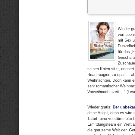
Wieder gr
von Leoni
mit Sex u
Dunkelhe
für das „F
Geschäfts
Zuschauer
seinen Knien sitzt, erinne
Brian reagiert zu spät … a
Weihnachten. Doch kann er 
sehr romantischer Weihnac
Vorweihnachtszeit …“ (Lese
Wieder gratis:
Der unbekan
deine Angst, denn es wird d
Tatort, eine verstümmelte 
Ermittlungsteam ein Wettlau
die grausame Welt der „Go