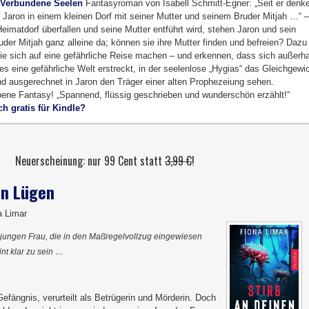
 Verbundene Seelen
Fantasyroman von Isabell Schmitt-Egner: „Seit er denk
t Jaron in einem kleinen Dorf mit seiner Mutter und seinem Bruder Mitjah …“ –
Heimatdorf überfallen und seine Mutter entführt wird, stehen Jaron und sein
ruder Mitjah ganz alleine da; können sie ihre Mutter finden und befreien? Dazu
e sich auf eine gefährliche Reise machen – und erkennen, dass sich außerha
fes eine gefährliche Welt erstreckt, in der seelenlose „Hygias“ das Gleichgewi
nd ausgerechnet in Jaron den Träger einer alten Prophezeiung sehen.
bene Fantasy! „Spannend, flüssig geschrieben und wunderschön erzählt!“
h gratis für Kindle?
Neuerscheinung: nur 99 Cent statt
3,99 €
!
en Lügen
a Limar
r jungen Frau, die in den Maßregelvollzug eingewiesen
nt klar zu sein …
Gefängnis, verurteilt als Betrügerin und Mörderin. Doch