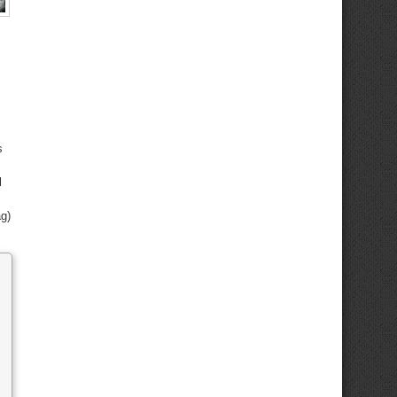
s
l
ag)