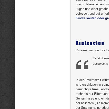
durch Hafenkneipen und
Lügen und einer gefähr
gefesselt und gut unter
Kindle kaufen oder gra
Küstenstein
Ostseekrimi von Eva Li
Es ist Vorwe
besinnliche
In der Adventszeit wirk
wird erschlagen in sein
berüchtigte Irma Lübck
mehr als nur Eifersucht 
Geheimnisse und ein du
der beliebten „Die Komm
der Spannung, norddeut