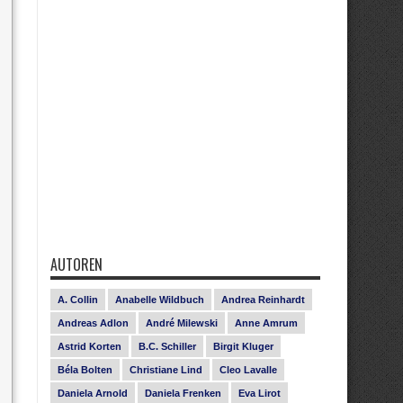
AUTOREN
A. Collin
Anabelle Wildbuch
Andrea Reinhardt
Andreas Adlon
André Milewski
Anne Amrum
Astrid Korten
B.C. Schiller
Birgit Kluger
Béla Bolten
Christiane Lind
Cleo Lavalle
Daniela Arnold
Daniela Frenken
Eva Lirot