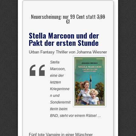
Neuerscheinung: nur 99 Cent statt
3,99
€
!
Stella Marcoon und der
Pakt der ersten Stunde
Urban Fantasy Thriller von Johanna Wiesner
Stella
Marcoon,
eine der
letzten
Kriegerinne
n und
Sonderermit
tlerin beim
BND, steht vor einem Rätsel …
Fünf tote Vampire in einer Münchner