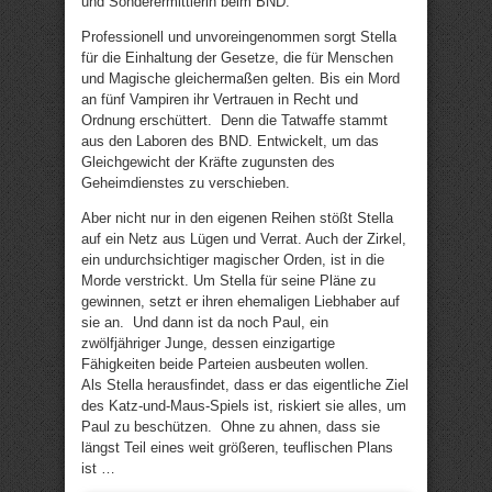
und Sonderermittlerin beim BND.
Professionell und unvoreingenommen sorgt Stella
für die Einhaltung der Gesetze, die für Menschen
und Magische gleichermaßen gelten. Bis ein Mord
an fünf Vampiren ihr Vertrauen in Recht und
Ordnung erschüttert. Denn die Tatwaffe stammt
aus den Laboren des BND. Entwickelt, um das
Gleichgewicht der Kräfte zugunsten des
Geheimdienstes zu verschieben.
Aber nicht nur in den eigenen Reihen stößt Stella
auf ein Netz aus Lügen und Verrat. Auch der Zirkel,
ein undurchsichtiger magischer Orden, ist in die
Morde verstrickt. Um Stella für seine Pläne zu
gewinnen, setzt er ihren ehemaligen Liebhaber auf
sie an. Und dann ist da noch Paul, ein
zwölfjähriger Junge, dessen einzigartige
Fähigkeiten beide Parteien ausbeuten wollen.
Als Stella herausfindet, dass er das eigentliche Ziel
des Katz-und-Maus-Spiels ist, riskiert sie alles, um
Paul zu beschützen. Ohne zu ahnen, dass sie
längst Teil eines weit größeren, teuflischen Plans
ist …