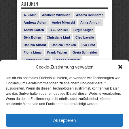
AUTOREN
A. Collin
Anabelle Wildbuch
Andrea Reinhardt
Andreas Adlon
André Milewski
Anne Amrum
Astrid Korten
B.C. Schiller
Birgit Kluger
Béla Bolten
Christiane Lind
Cleo Lavalle
Daniela Arnold
Daniela Frenken
Eva Lirot
Fiona Limar
Frank Fabian
Greta Schneider
Gunnar Schwarz
Hanna Holmgren
Cookie-Zustimmung verwalten
Heike Fröhling
Ina Glahe
Ivo Pala
J. Vellguth
Josefine Weiss
Karolyn Ciseau
Leander Rose
Um dir ein optimales Erlebnis zu bieten, verwenden wir Technologien wie
Leonie Haubrich
Lilly Labord
Livia Pipes
Cookies, um Geräteinformationen zu speichern und/oder darauf
zuzugreifen. Wenn du diesen Technologien zustimmst, können wir Daten
Malin Blunk
Marcus Hünnebeck
Martin Krist
wie das Surfverhalten oder eindeutige IDs auf dieser Website verarbeiten.
Melisa Schwermer
Nele Bruun
Nika Lubitsch
Wenn du deine Zustimmung nicht erteilst oder zurückziehst, können
bestimmte Merkmale und Funktionen beeinträchtigt werden.
Noah Fitz
Nora Amelie
René Junge
Rose Snow
Roxann Hill
Sigrid Konopatzki
Akzeptieren
Silke Nowak
Subina Giuletti
Timo Leibig