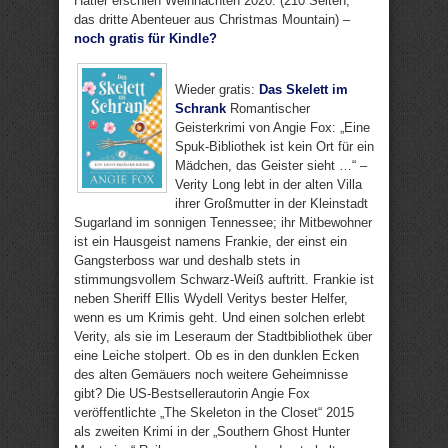
Hatler erschien Weihnachten 2020. (210 Seiten,
das dritte Abenteuer aus Christmas Mountain) –
noch gratis für Kindle?
Wieder gratis:
Das Skelett im
Schrank
Romantischer
Geisterkrimi von Angie Fox: „Eine
Spuk-Bibliothek ist kein Ort für ein
Mädchen, das Geister sieht …“ –
Verity Long lebt in der alten Villa
ihrer Großmutter in der Kleinstadt
Sugarland im sonnigen Tennessee; ihr Mitbewohner
ist ein Hausgeist namens Frankie, der einst ein
Gangsterboss war und deshalb stets in
stimmungsvollem Schwarz-Weiß auftritt. Frankie ist
neben Sheriff Ellis Wydell Veritys bester Helfer,
wenn es um Krimis geht. Und einen solchen erlebt
Verity, als sie im Leseraum der Stadtbibliothek über
eine Leiche stolpert. Ob es in den dunklen Ecken
des alten Gemäuers noch weitere Geheimnisse
gibt? Die US-Bestsellerautorin Angie Fox
veröffentlichte „The Skeleton in the Closet“ 2015
als zweiten Krimi in der „Southern Ghost Hunter