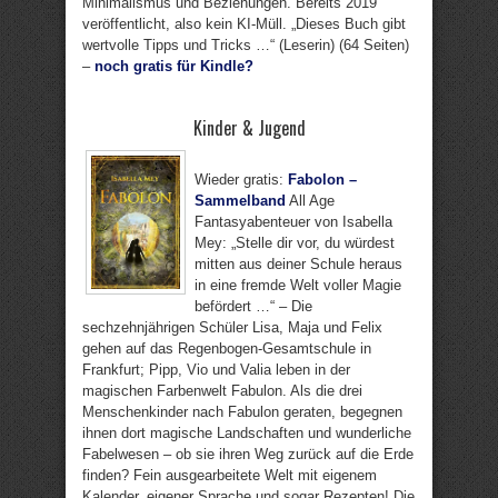
Minimalismus und Beziehungen. Bereits 2019
veröffentlicht, also kein KI-Müll. „Dieses Buch gibt
wertvolle Tipps und Tricks …“ (Leserin) (64 Seiten)
–
noch gratis für Kindle?
Kinder & Jugend
Wieder gratis:
Fabolon –
Sammelband
All Age
Fantasyabenteuer von Isabella
Mey: „Stelle dir vor, du würdest
mitten aus deiner Schule heraus
in eine fremde Welt voller Magie
befördert …“ – Die
sechzehnjährigen Schüler Lisa, Maja und Felix
gehen auf das Regenbogen-Gesamtschule in
Frankfurt; Pipp, Vio und Valia leben in der
magischen Farbenwelt Fabulon. Als die drei
Menschenkinder nach Fabulon geraten, begegnen
ihnen dort magische Landschaften und wunderliche
Fabelwesen – ob sie ihren Weg zurück auf die Erde
finden? Fein ausgearbeitete Welt mit eigenem
Kalender, eigener Sprache und sogar Rezepten! Die