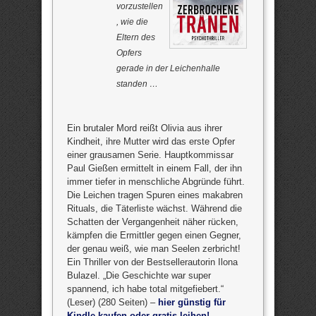
vorzustellen
, wie die
Eltern des
Opfers
gerade in der Leichenhalle
standen …
Ein brutaler Mord reißt Olivia aus ihrer
Kindheit, ihre Mutter wird das erste Opfer
einer grausamen Serie. Hauptkommissar
Paul Gießen ermittelt in einem Fall, der ihn
immer tiefer in menschliche Abgründe führt.
Die Leichen tragen Spuren eines makabren
Rituals, die Täterliste wächst. Während die
Schatten der Vergangenheit näher rücken,
kämpfen die Ermittler gegen einen Gegner,
der genau weiß, wie man Seelen zerbricht!
Ein Thriller von der Bestsellerautorin Ilona
Bulazel. „Die Geschichte war super
spannend, ich habe total mitgefiebert.“
(Leser) (280 Seiten) –
hier günstig für
Kindle kaufen oder gratis leihen!