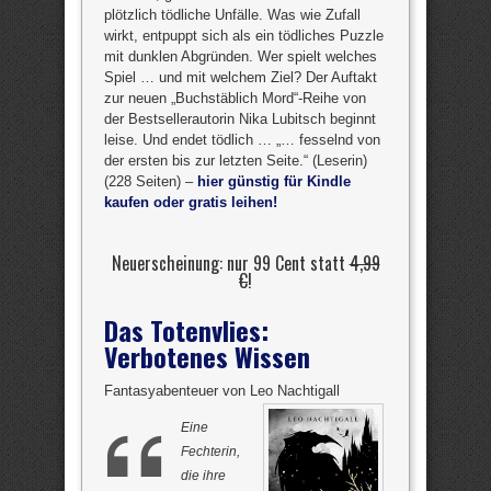
plötzlich tödliche Unfälle. Was wie Zufall
wirkt, entpuppt sich als ein tödliches Puzzle
mit dunklen Abgründen. Wer spielt welches
Spiel … und mit welchem Ziel? Der Auftakt
zur neuen „Buchstäblich Mord“-Reihe von
der Bestsellerautorin Nika Lubitsch beginnt
leise. Und endet tödlich … „… fesselnd von
der ersten bis zur letzten Seite.“ (Leserin)
(228 Seiten) –
hier günstig für Kindle
kaufen oder gratis leihen!
Neuerscheinung: nur 99 Cent statt
4,99
€
!
Das Totenvlies:
Verbotenes Wissen
Fantasyabenteuer von Leo Nachtigall
Eine
Fechterin,
die ihre