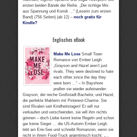
ersten beiden Bände der Reihe. „Der richtige Mix
aus Spannung und Komik …“ (Leserin zum ersten
Band) (756 Seiten) (ab 12) –
noch gratis für
Kindle?
Englisches eBook
Make Me Lose
Small Town
Romance von Ember Leigh:
„Grayson and Hazel aren’t just
rivals. They were destined to hate
each other since the day they
were born …“ – In Bayshore
prallen sie wieder aufeinander:
Grayson, der reiche Großstadt-Bachelor, und Hazel,
die perfekte Maklerin mit Pinterest-Charme. Sie
sind Rivalen seit Kindheitstagen! Er will nur
verkaufen und verschwinden, sie will ihm nichts
gönnen – doch Liebe kennt keine Regeln und schon
gar keine Sieger … die US-Autorin Ember Leigh
lebt am Erie-See und schreibt Romanzen, wenn sie
nicht in ihrem Food-Truck argentinisch kocht. „…