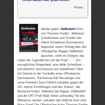
Promo
Wieder gratis:
Haftbefehl
Krimi
von Thorsten Fiedler: „Während
Schülerinnen und Schüler des
Albert-Schweitzer-Gymnasiums
begeistert einem Vortrag über den
Offenbacher Rapper Haftbefehl
lauschen, stellt ein Ereignis das
Leben der Jugendlichen auf den Kopf …“ – Ein
missglückter Drogendeal, eine wilde Schießerei –
und plötzlich verschanzen sich bewaffnete Täter
mit Geiseln in der Turnhalle eines Offenbacher
Gymnasiums. Kommissar Adi Hessberger und
seine Partnerin Sina Fröhlich kämpfen gegen die
Uhr, interne Ermittlungen und den „Kanun“, der
Blutrache fordert. Während der Rapper „Haftbefehl“
und der OFC-Profi Maik Vetter unfreiwillig Teil des
Albtraums werden, eskaliert das tödliche Katz-und-
Maus-Spiel! Der Offenbacher Autor Thorsten Fiedler