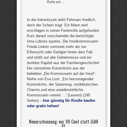
Ruhe ein …
In der Adventszeit wirkt Fehmarn friedlich,
doch der Schein trügt: Ein Mann wird
erschlagen in seiner Ferienvilla aufgefunden.
Kurz darauf verschwindet die berüchtigte
Irma Lübcke spurlos. Die Inselkommissarin
Frieda Lieken vermutet mehr als nur
Eifersucht oder Geldgier hinter dem Fall;
und stößt auf alte Geheimnisse und ein
dunkles Kapitel aus der Familiengeschichte!
Der vierzehnte Küstenkrimi aus der
beliebten „Die Kommissarin auf der Insel“-
Reihe von Eva Lirot. „Ein hervorragender
Küstenkrimi, der Spannung, norddeutschen
Charme und eine unwiderstehliche
Kommissarin vereint …“ (Leserin) (195
Seiten) –
hier günstig für Kindle kaufen
oder gratis leihen!
Neuerscheinung: nur 99 Cent statt
3,99
€
!