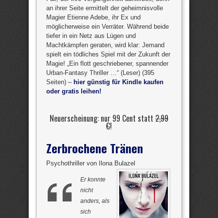
an ihrer Seite ermittelt der geheimnisvolle
Magier Etienne Adebe, ihr Ex und
möglicherweise ein Verräter. Während beide
tiefer in ein Netz aus Lügen und
Machtkämpfen geraten, wird klar: Jemand
spielt ein tödliches Spiel mit der Zukunft der
Magie! „Ein flott geschriebener, spannender
Urban-Fantasy Thriller …“ (Leser) (395
Seiten) –
hier günstig für Kindle kaufen
oder gratis leihen!
Neuerscheinung: nur 99 Cent statt
2,99
€
!
Zerbrochene Tränen
Psychothriller von Ilona Bulazel
Er konnte
nicht
anders, als
sich