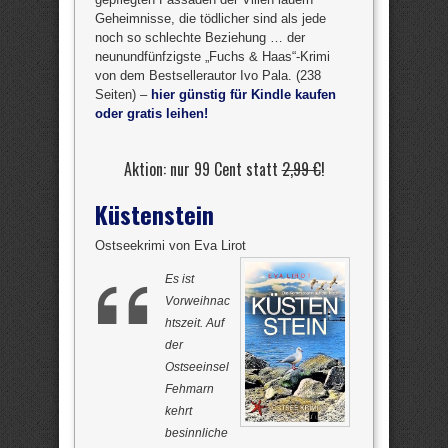
Geheimnisse, die tödlicher sind als jede
noch so schlechte Beziehung … der
neunundfünfzigste „Fuchs & Haas“-Krimi
von dem Bestsellerautor Ivo Pala. (238
Seiten) –
hier günstig für Kindle kaufen
oder gratis leihen!
Aktion: nur 99 Cent statt
2,99 €
!
Küstenstein
Ostseekrimi von Eva Lirot
Es ist
Vorweihnac
htszeit. Auf
der
Ostseeinsel
Fehmarn
kehrt
besinnliche