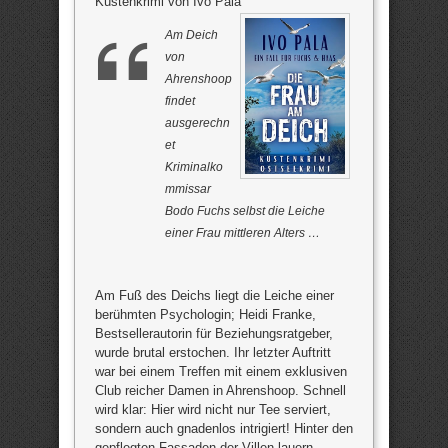
Küstenkrimi von Ivo Pala
Am Deich
von
Ahrenshoop
findet
ausgerechn
et
Kriminalko
mmissar
Bodo Fuchs selbst die Leiche
einer Frau mittleren Alters …
Am Fuß des Deichs liegt die Leiche einer
berühmten Psychologin; Heidi Franke,
Bestsellerautorin für Beziehungsratgeber,
wurde brutal erstochen. Ihr letzter Auftritt
war bei einem Treffen mit einem exklusiven
Club reicher Damen in Ahrenshoop. Schnell
wird klar: Hier wird nicht nur Tee serviert,
sondern auch gnadenlos intrigiert! Hinter den
gepflegten Fassaden der Villen lauern