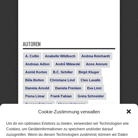
AUTOREN
A. Collin
Anabelle Wildbuch
Andrea Reinhardt
Andreas Adlon
André Milewski
Anne Amrum
Astrid Korten
B.C. Schiller
Birgit Kluger
Béla Bolten
Christiane Lind
Cleo Lavalle
Daniela Arnold
Daniela Frenken
Eva Lirot
Fiona Limar
Frank Fabian
Greta Schneider
Gunnar Schwarz
Hanna Holmgren
Cookie-Zustimmung verwalten
Heike Fröhling
Ina Glahe
Ivo Pala
J. Vellguth
Josefine Weiss
Karolyn Ciseau
Leander Rose
Um dir ein optimales Erlebnis zu bieten, verwenden wir Technologien wie
Leonie Haubrich
Lilly Labord
Livia Pipes
Cookies, um Geräteinformationen zu speichern und/oder darauf
zuzugreifen. Wenn du diesen Technologien zustimmst, können wir Daten
Malin Blunk
Marcus Hünnebeck
Martin Krist