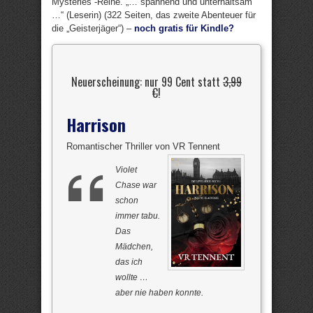
Mysteries“-Reihe. „… spannend und unterhaltsam
…“ (Leserin) (322 Seiten, das zweite Abenteuer für
die „Geisterjäger“) –
noch gratis für Kindle?
Neuerscheinung: nur 99 Cent statt
3,99
€
!
Harrison
Romantischer Thriller von VR Tennent
Violet
Chase war
schon
immer tabu.
Das
Mädchen,
das ich
wollte …
aber nie haben konnte.