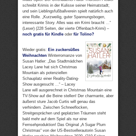
schreibt Krimis in der Kulisse seiner Heimatstadt;
und sein Lieblingsfußballverein spielt natürlich auch
eine Rolle. „Kurzweilig, guter Spannungsbogen,
interessante Story. Alles was ein Krimi braucht …“
(Leser) (228 Seiten, der vierte Offenbach-Krimi) –
noch gratis für Kindle
oder
für Tolino?
Wieder gratis:
Ein zuckersüßes
Weihnachten
Winterromanze von
Susan Hatler: „Das Stadtmädchen
Lacey Lane hat sich Christmas
Mountain als potenziellen
Schauplatz einer Reality-Dating-
Show ausgesucht …“ – Lacey
Lane will ausgerechnet in Christmas Mountain eine
TV-Show auf die Beine stellen! Der charmante, aber
äußerst sture Jacob Curtis will genau das
verhindern. Zwischen Schneeflocken,
Streitgesprächen und geplatzten Träumen steht
bald mehr auf dem Spiel als nur eine
Fernsehproduktion! Das Original „A Sugar Plum
Christmas“ von der US-Bestsellerautorin Susan