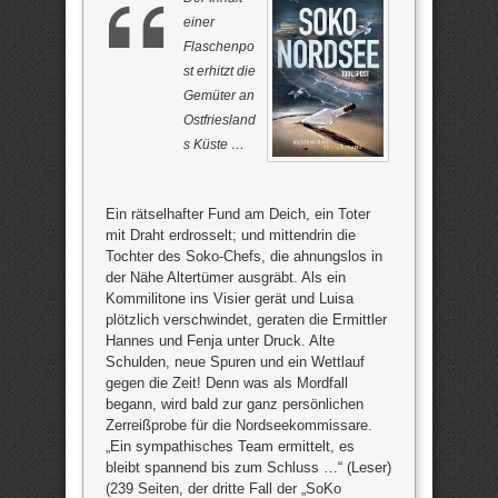
einer
Flaschenpo
st erhitzt die
Gemüter an
Ostfriesland
s Küste …
Ein rätselhafter Fund am Deich, ein Toter
mit Draht erdrosselt; und mittendrin die
Tochter des Soko-Chefs, die ahnungslos in
der Nähe Altertümer ausgräbt. Als ein
Kommilitone ins Visier gerät und Luisa
plötzlich verschwindet, geraten die Ermittler
Hannes und Fenja unter Druck. Alte
Schulden, neue Spuren und ein Wettlauf
gegen die Zeit! Denn was als Mordfall
begann, wird bald zur ganz persönlichen
Zerreißprobe für die Nordseekommissare.
„Ein sympathisches Team ermittelt, es
bleibt spannend bis zum Schluss …“ (Leser)
(239 Seiten, der dritte Fall der „SoKo