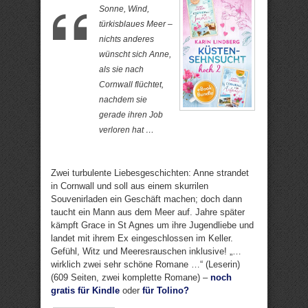
Sonne, Wind,
türkisblaues Meer –
nichts anderes
wünscht sich Anne,
als sie nach
Cornwall flüchtet,
nachdem sie
gerade ihren Job
verloren hat …
Zwei turbulente Liebesgeschichten: Anne strandet
in Cornwall und soll aus einem skurrilen
Souvenirladen ein Geschäft machen; doch dann
taucht ein Mann aus dem Meer auf. Jahre später
kämpft Grace in St Agnes um ihre Jugendliebe und
landet mit ihrem Ex eingeschlossen im Keller.
Gefühl, Witz und Meeresrauschen inklusive! „…
wirklich zwei sehr schöne Romane …“ (Leserin)
(609 Seiten, zwei komplette Romane) –
noch
gratis für Kindle
oder
für Tolino?