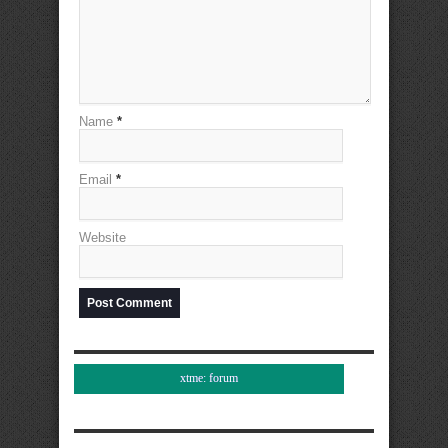
Name
*
Email
*
Website
xtme: forum