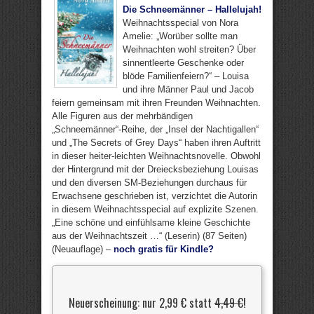
Die Schneemänner – Hallelujah!
Weihnachtsspecial von Nora
Amelie: „Worüber sollte man
Weihnachten wohl streiten? Über
sinnentleerte Geschenke oder
blöde Familienfeiern?“ – Louisa
und ihre Männer Paul und Jacob
feiern gemeinsam mit ihren Freunden Weihnachten.
Alle Figuren aus der mehrbändigen
„Schneemänner“-Reihe, der „Insel der Nachtigallen“
und „The Secrets of Grey Days“ haben ihren Auftritt
in dieser heiter-leichten Weihnachtsnovelle. Obwohl
der Hintergrund mit der Dreiecksbeziehung Louisas
und den diversen SM-Beziehungen durchaus für
Erwachsene geschrieben ist, verzichtet die Autorin
in diesem Weihnachtsspecial auf explizite Szenen.
„Eine schöne und einfühlsame kleine Geschichte
aus der Weihnachtszeit …“ (Leserin) (87 Seiten)
(Neuauflage) –
noch gratis für Kindle?
Neuerscheinung: nur 2,99 € statt
4,49 €
!