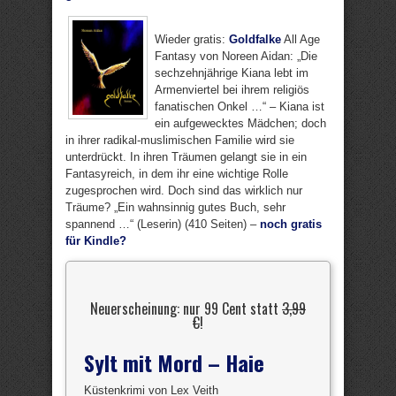
Wieder gratis:
Goldfalke
All Age
Fantasy von Noreen Aidan: „Die
sechzehnjährige Kiana lebt im
Armenviertel bei ihrem religiös
fanatischen Onkel …“ – Kiana ist
ein aufgewecktes Mädchen; doch
in ihrer radikal-muslimischen Familie wird sie
unterdrückt. In ihren Träumen gelangt sie in ein
Fantasyreich, in dem ihr eine wichtige Rolle
zugesprochen wird. Doch sind das wirklich nur
Träume? „Ein wahnsinnig gutes Buch, sehr
spannend …“ (Leserin) (410 Seiten) –
noch gratis
für Kindle?
Neuerscheinung: nur 99 Cent statt
3,99
€
!
Sylt mit Mord – Haie
Küstenkrimi von Lex Veith