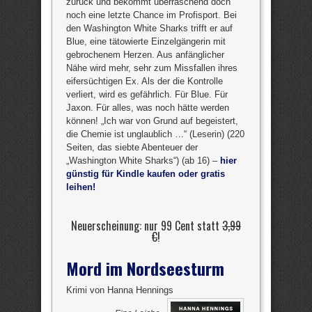
zurück und bekommt überraschend doch
noch eine letzte Chance im Profisport. Bei
den Washington White Sharks trifft er auf
Blue, eine tätowierte Einzelgängerin mit
gebrochenem Herzen. Aus anfänglicher
Nähe wird mehr, sehr zum Missfallen ihres
eifersüchtigen Ex. Als der die Kontrolle
verliert, wird es gefährlich. Für Blue. Für
Jaxon. Für alles, was noch hätte werden
können! „Ich war von Grund auf begeistert,
die Chemie ist unglaublich …“ (Leserin) (220
Seiten, das siebte Abenteuer der
„Washington White Sharks“) (ab 16) –
hier
günstig für Kindle kaufen oder gratis
leihen!
Neuerscheinung: nur 99 Cent statt
3,99
€
!
Mord im Nordseesturm
Krimi von Hanna Hennings