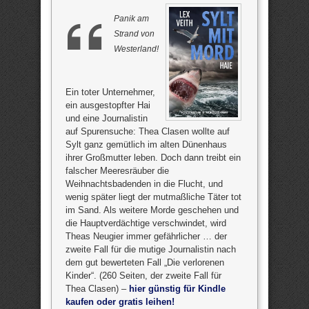
Panik am
Strand von
Westerland!
Ein toter Unternehmer,
ein ausgestopfter Hai
und eine Journalistin
auf Spurensuche: Thea Clasen wollte auf
Sylt ganz gemütlich im alten Dünenhaus
ihrer Großmutter leben. Doch dann treibt ein
falscher Meeresräuber die
Weihnachtsbadenden in die Flucht, und
wenig später liegt der mutmaßliche Täter tot
im Sand. Als weitere Morde geschehen und
die Hauptverdächtige verschwindet, wird
Theas Neugier immer gefährlicher … der
zweite Fall für die mutige Journalistin nach
dem gut bewerteten Fall „Die verlorenen
Kinder“. (260 Seiten, der zweite Fall für
Thea Clasen) –
hier günstig für Kindle
kaufen oder gratis leihen!