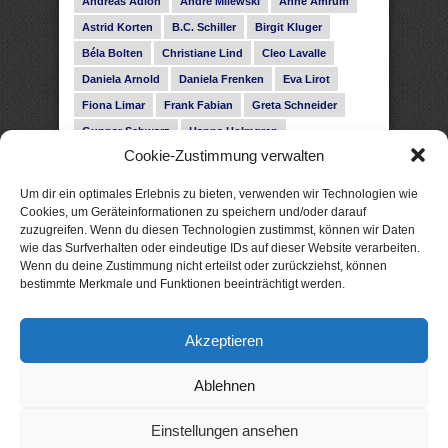
Andreas Adlon
André Milewski
Anne Amrum
Astrid Korten
B.C. Schiller
Birgit Kluger
Béla Bolten
Christiane Lind
Cleo Lavalle
Daniela Arnold
Daniela Frenken
Eva Lirot
Fiona Limar
Frank Fabian
Greta Schneider
Gunnar Schwarz
Hanna Holmgren
Cookie-Zustimmung verwalten
Heike Fröhling
Ina Glahe
Ivo Pala
J. Vellguth
Josefine Weiss
Karolyn Ciseau
Leander Rose
Um dir ein optimales Erlebnis zu bieten, verwenden wir Technologien wie
Leonie Haubrich
Lilly Labord
Livia Pipes
Cookies, um Geräteinformationen zu speichern und/oder darauf
zuzugreifen. Wenn du diesen Technologien zustimmst, können wir Daten
Malin Blunk
Marcus Hünnebeck
Martin Krist
wie das Surfverhalten oder eindeutige IDs auf dieser Website verarbeiten.
Melisa Schwermer
Nele Bruun
Nika Lubitsch
Wenn du deine Zustimmung nicht erteilst oder zurückziehst, können
bestimmte Merkmale und Funktionen beeinträchtigt werden.
Noah Fitz
Nora Amelie
René Junge
Rose Snow
Roxann Hill
Sigrid Konopatzki
Akzeptieren
Silke Nowak
Subina Giuletti
Timo Leibig
Ablehnen
Einstellungen ansehen