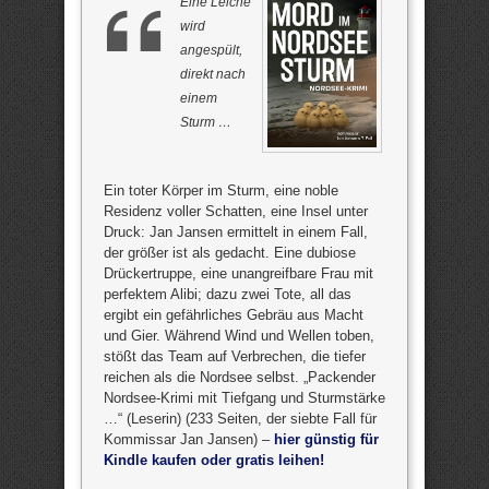
Eine Leiche
wird
angespült,
direkt nach
einem
Sturm …
Ein toter Körper im Sturm, eine noble
Residenz voller Schatten, eine Insel unter
Druck: Jan Jansen ermittelt in einem Fall,
der größer ist als gedacht. Eine dubiose
Drückertruppe, eine unangreifbare Frau mit
perfektem Alibi; dazu zwei Tote, all das
ergibt ein gefährliches Gebräu aus Macht
und Gier. Während Wind und Wellen toben,
stößt das Team auf Verbrechen, die tiefer
reichen als die Nordsee selbst. „Packender
Nordsee-Krimi mit Tiefgang und Sturmstärke
…“ (Leserin) (233 Seiten, der siebte Fall für
Kommissar Jan Jansen) –
hier günstig für
Kindle kaufen oder gratis leihen!