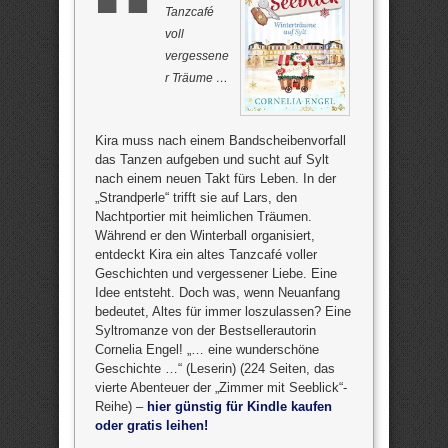
Tanzcafé
voll
vergessene
r Träume …
Kira muss nach einem Bandscheibenvorfall
das Tanzen aufgeben und sucht auf Sylt
nach einem neuen Takt fürs Leben. In der
„Strandperle“ trifft sie auf Lars, den
Nachtportier mit heimlichen Träumen.
Während er den Winterball organisiert,
entdeckt Kira ein altes Tanzcafé voller
Geschichten und vergessener Liebe. Eine
Idee entsteht. Doch was, wenn Neuanfang
bedeutet, Altes für immer loszulassen? Eine
Syltromanze von der Bestsellerautorin
Cornelia Engel! „… eine wunderschöne
Geschichte …“ (Leserin) (224 Seiten, das
vierte Abenteuer der „Zimmer mit Seeblick“-
Reihe) –
hier günstig für Kindle kaufen
oder gratis leihen!