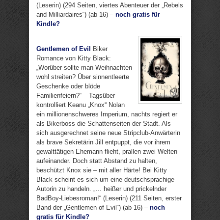
(Leserin) (294 Seiten, viertes Abenteuer der „Rebels
and Milliardaires“) (ab 16) –
noch gratis für
Kindle?
Gentlemen of Evil
Biker
Romance von Kitty Black:
„Worüber sollte man Weihnachten
wohl streiten? Über sinnentleerte
Geschenke oder blöde
Familienfeiern?“ – Tagsüber
kontrolliert Keanu „Knox“ Nolan
ein millionenschweres Imperium, nachts regiert er
als Bikerboss die Schattenseiten der Stadt. Als
sich ausgerechnet seine neue Stripclub-Anwärterin
als brave Sekretärin Jill entpuppt, die vor ihrem
gewalttätigen Ehemann flieht, prallen zwei Welten
aufeinander. Doch statt Abstand zu halten,
beschützt Knox sie – mit aller Härte! Bei Kitty
Black scheint es sich um eine deutschsprachige
Autorin zu handeln. „… heißer und prickelnder
BadBoy-Liebesroman!“ (Leserin) (211 Seiten, erster
Band der „Gentlemen of Evil“) (ab 16) –
noch
gratis für Kindle?