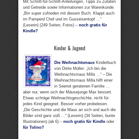
Mit Schritt-für-Schritt-Anleitungen, Tipps zu Zutaten
und Getreide sowie Informationen zur Warenkunde.
„Bin super zufrieden mit diesem Buch. Klappt auch
im Pamperd Chef und im Gusseisentopf …“
(Leserin) (249 Seiten, Fotos) –
noch gratis für
Kindle?
Kinder & Jugend
Die Weihnachtsmaus
Kinderbuch
von Dörte Müller: „Ich bin die
Weihnachtsmaus Milla …“ – Die
Weihnachtsmaus Milla hilft einer
in Seenot geratenen Familie …
aber nur, wenn sich der Mäusejunge Max bessert.
Etwas schräge Weihnachtsgeschichte, nicht für
jedes Kind geeignet. Besser vorher probelesen.
„Die Geschichte und die Maus an sich und auch die
Bilder sind ganz süß …“ (Leserin) (34 Seiten, bunte
Illustrationen) (ab 6) –
noch gratis für Kindle
oder
für Tolino?