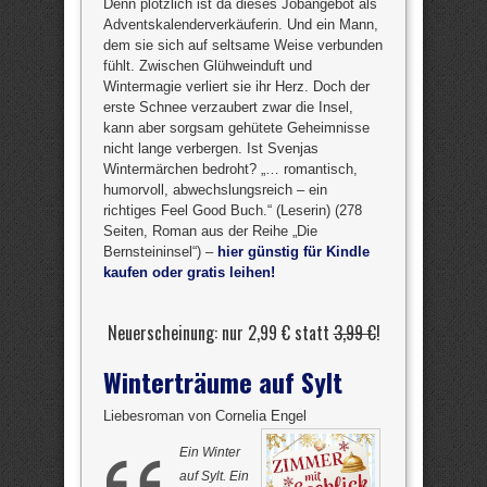
Denn plötzlich ist da dieses Jobangebot als
Adventskalenderverkäuferin. Und ein Mann,
dem sie sich auf seltsame Weise verbunden
fühlt. Zwischen Glühweinduft und
Wintermagie verliert sie ihr Herz. Doch der
erste Schnee verzaubert zwar die Insel,
kann aber sorgsam gehütete Geheimnisse
nicht lange verbergen. Ist Svenjas
Wintermärchen bedroht? „… romantisch,
humorvoll, abwechslungsreich – ein
richtiges Feel Good Buch.“ (Leserin) (278
Seiten, Roman aus der Reihe „Die
Bernsteininsel“) –
hier günstig für Kindle
kaufen oder gratis leihen!
Neuerscheinung: nur 2,99 € statt
3,99 €
!
Winterträume auf Sylt
Liebesroman von Cornelia Engel
Ein Winter
auf Sylt. Ein