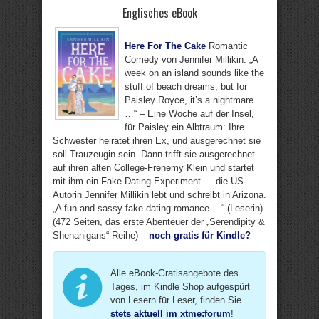
Englisches eBook
Here For The Cake
Romantic
Comedy von Jennifer Millikin: „A
week on an island sounds like the
stuff of beach dreams, but for
Paisley Royce, it’s a nightmare
…“ – Eine Woche auf der Insel,
für Paisley ein Albtraum: Ihre
Schwester heiratet ihren Ex, und ausgerechnet sie
soll Trauzeugin sein. Dann trifft sie ausgerechnet
auf ihren alten College-Frenemy Klein und startet
mit ihm ein Fake-Dating-Experiment … die US-
Autorin Jennifer Millikin lebt und schreibt in Arizona.
„A fun and sassy fake dating romance …“ (Leserin)
(472 Seiten, das erste Abenteuer der „Serendipity &
Shenanigans“-Reihe) –
noch gratis für Kindle?
Alle eBook-Gratisangebote des
Tages, im Kindle Shop aufgespürt
von Lesern für Leser, finden Sie
stets aktuell im xtme:forum
!