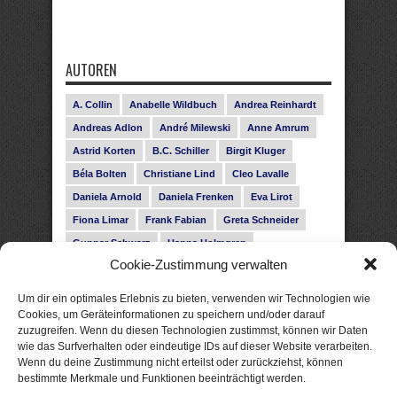
AUTOREN
A. Collin
Anabelle Wildbuch
Andrea Reinhardt
Andreas Adlon
André Milewski
Anne Amrum
Astrid Korten
B.C. Schiller
Birgit Kluger
Béla Bolten
Christiane Lind
Cleo Lavalle
Daniela Arnold
Daniela Frenken
Eva Lirot
Fiona Limar
Frank Fabian
Greta Schneider
Gunnar Schwarz
Hanna Holmgren
Cookie-Zustimmung verwalten
Heike Fröhling
Ina Glahe
Ivo Pala
J. Vellguth
Josefine Weiss
Karolyn Ciseau
Leander Rose
Um dir ein optimales Erlebnis zu bieten, verwenden wir Technologien wie
Leonie Haubrich
Lilly Labord
Livia Pipes
Cookies, um Geräteinformationen zu speichern und/oder darauf
zuzugreifen. Wenn du diesen Technologien zustimmst, können wir Daten
Malin Blunk
Marcus Hünnebeck
Martin Krist
wie das Surfverhalten oder eindeutige IDs auf dieser Website verarbeiten.
Melisa Schwermer
Nele Bruun
Nika Lubitsch
Wenn du deine Zustimmung nicht erteilst oder zurückziehst, können
bestimmte Merkmale und Funktionen beeinträchtigt werden.
Noah Fitz
Nora Amelie
René Junge