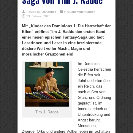
Posted by:
Johannes
in
Buchempfehlungen
23. Februar 2026
Mit „Kinder des Dominions 1: Die Herrschaft der
Elfen“ eröffnet Tim J. Radde den ersten Band
einer neuen epischen Fantasy-Saga und lädt
Leserinnen und Leser in eine faszinierende,
düstere Welt voller Macht, Magie und
moralischer Grauzonen ein!
Im Dominion
Celestria herrschen
die Elfen seit
Jahrhunderten über
ein Reich, das
nach außen von
Glanz und Ordnung
geprägt ist, im
Inneren jedoch auf
Tim J. Radde
Unterdrückung und
Angst beruht.
Menschen,
Zwerge, Orks und andere Völker leben im Schatten