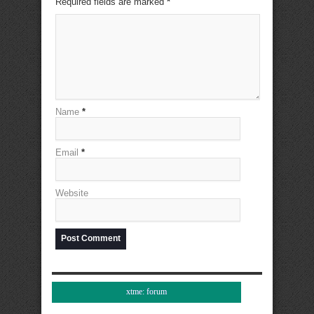
Required fields are marked
*
Name
*
Email
*
Website
xtme: forum