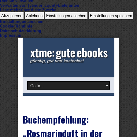
Dienste verwalten
Verwalten von {vendor_count}-Lieferanten
Lese mehr über diese Zwecke
Akzeptieren
Ablehnen
Einstellungen ansehen
Einstellungen speichern
Einstellungen ansehen
Cookie-Richtlinie
Datenschutzerklärung
Impressum
Buchempfehlung:
„Rosmarinduft in der