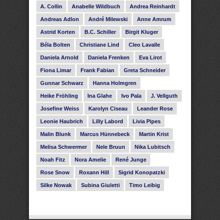
A. Collin
Anabelle Wildbuch
Andrea Reinhardt
Andreas Adlon
André Milewski
Anne Amrum
Astrid Korten
B.C. Schiller
Birgit Kluger
Béla Bolten
Christiane Lind
Cleo Lavalle
Daniela Arnold
Daniela Frenken
Eva Lirot
Fiona Limar
Frank Fabian
Greta Schneider
Gunnar Schwarz
Hanna Holmgren
Heike Fröhling
Ina Glahe
Ivo Pala
J. Vellguth
Josefine Weiss
Karolyn Ciseau
Leander Rose
Leonie Haubrich
Lilly Labord
Livia Pipes
Malin Blunk
Marcus Hünnebeck
Martin Krist
Melisa Schwermer
Nele Bruun
Nika Lubitsch
Noah Fitz
Nora Amelie
René Junge
Rose Snow
Roxann Hill
Sigrid Konopatzki
Silke Nowak
Subina Giuletti
Timo Leibig