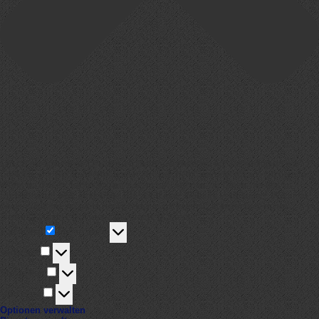
Um dir ein optimales Erlebnis zu bieten, verwenden wir Technologien wie
Cookies, um Geräteinformationen zu speichern und/oder darauf zuzugreifen.
Wenn du diesen Technologien zustimmst, können wir Daten wie das
Surfverhalten oder eindeutige IDs auf dieser Website verarbeiten. Wenn du
deine Zustimmung nicht erteilst oder zurückziehst, können bestimmte
Merkmale und Funktionen beeinträchtigt werden.
Funktional
Funktional
Immer aktiv
Vorlieben
Vorlieben
Statistiken
Statistiken
Marketing
Marketing
Optionen verwalten