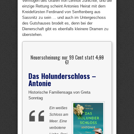
Vermögen des Grafen von Lennox zunichte, und die
einzige Rettung scheint Antonies Heirat mit dem
Kreidefürsten Ferdinand von Senftenberg aus
Sassnitz zu sein … und auch im Untergeschoss
des Gutshauses brodelt es, denn bei der
Dienerschaft gibt es ebenfalls kleinere Dramen zu
überstehen.
Neuerscheinung: nur 99 Cent statt
4,99
€
!
Das Holunderschloss –
Antonie
Historische Familiensaga von Greta
Sonntag
Ein weißes
Schloss am
Meer. Eine
verbotene