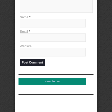
Name
*
Email
*
Website
xtme: forum