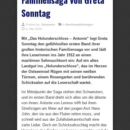
Sonntag
Posted by:
Johannes
in
Buchempfehlungen
4. Mai 2026
Mit „Das Holunderschloss – Antonie“ legt Greta
Sonntag den gefühlvollen ersten Band ihrer
großen historischen Familiensaga vor und lädt
ihre Leserinnen ins Jahr 1912 an einen
maritimen Sehnsuchtsort ein: Auf ein altes
Landgut ins „Holunderschloss“, das im Herzen
der Ostseeinsel Rügen mit seinen weißen
Türmen, einem Rosengarten und berührenden
Schicksalen auf die Leserschaft wartet.
Im Mittelpunkt der Saga stehen drei Schwestern,
und im ersten Band dreht sich alles um die älteste
von ihnen: Antonie von Lennox trifft bei ihren
Streifzügen am Meer auf den jungen Arzt Hans
John, den sie aus den Fluten retten muss, und
schnell wird aus der Zufallsbekanntschaft eine
zarte Liebe. Doch ein Schicksalsschlag macht das