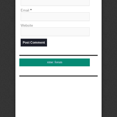
Email
*
Website
xtme: forum