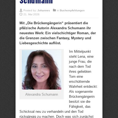
Posted by:
Johannes
in
Buchempfehlungen
21. Mai 2026
Mit „Die Brückengängerin“ präsentiert die
pfälzische Autorin Alexandra Schumann ihr
neuestes Werk: Ein vielschichtiger Roman, der
die Grenzen zwischen Fantasy, Mystery und
Liebesgeschichte auflöst.
Im Mittelpunkt
steht Lena, eine
junge Frau, die
nach dem Tod
ihres geliebten
Tom eine
erschütternde
Wahrheit entdeckt:
Als sogenannte
Alexandra Schumann
Brückengängerin
besitzt sie die
Fähigkeit, das
Schicksal neu zu verhandeln und den Tod
rückgängig zu machen. Doch was sich zunächst