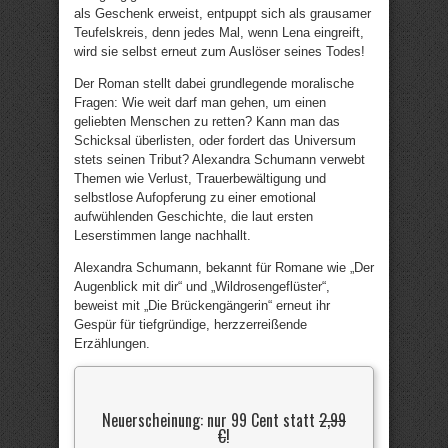
als Geschenk erweist, entpuppt sich als grausamer
Teufelskreis, denn jedes Mal, wenn Lena eingreift,
wird sie selbst erneut zum Auslöser seines Todes!
Der Roman stellt dabei grundlegende moralische
Fragen: Wie weit darf man gehen, um einen
geliebten Menschen zu retten? Kann man das
Schicksal überlisten, oder fordert das Universum
stets seinen Tribut? Alexandra Schumann verwebt
Themen wie Verlust, Trauerbewältigung und
selbstlose Aufopferung zu einer emotional
aufwühlenden Geschichte, die laut ersten
Leserstimmen lange nachhallt.
Alexandra Schumann, bekannt für Romane wie „Der
Augenblick mit dir“ und „Wildrosengeflüster“,
beweist mit „Die Brückengängerin“ erneut ihr
Gespür für tiefgründige, herzzerreißende
Erzählungen.
Neuerscheinung: nur 99 Cent statt
2,99
€
!