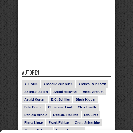
AUTOREN
A. Collin
Anabelle Wildbuch
Andrea Reinhardt
Andreas Adlon
André Milewski
Anne Amrum
Astrid Korten
B.C. Schiller
Birgit Kluger
Béla Bolten
Christiane Lind
Cleo Lavalle
Daniela Arnold
Daniela Frenken
Eva Lirot
Fiona Limar
Frank Fabian
Greta Schneider
Gunnar Schwarz
Hanna Holmgren