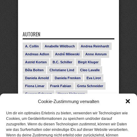
AUTOREN
A. Collin
Anabelle Wildbuch
Andrea Reinhardt
Andreas Adlon
André Milewski
Anne Amrum
Astrid Korten
B.C. Schiller
Birgit Kluger
Béla Bolten
Christiane Lind
Cleo Lavalle
Daniela Arnold
Daniela Frenken
Eva Lirot
Fiona Limar
Frank Fabian
Greta Schneider
Gunnar Schwarz
Hanna Holmgren
Cookie-Zustimmung verwalten
Heike Fröhling
Ina Glahe
Ivo Pala
J. Vellguth
Josefine Weiss
Karolyn Ciseau
Leander Rose
Um dir ein optimales Erlebnis zu bieten, verwenden wir Technologien wie
Leonie Haubrich
Lilly Labord
Livia Pipes
Cookies, um Geräteinformationen zu speichern und/oder darauf
zuzugreifen. Wenn du diesen Technologien zustimmst, können wir Daten
Malin Blunk
Marcus Hünnebeck
Martin Krist
wie das Surfverhalten oder eindeutige IDs auf dieser Website verarbeiten.
Melisa Schwermer
Nele Bruun
Nika Lubitsch
Wenn du deine Zustimmung nicht erteilst oder zurückziehst, können