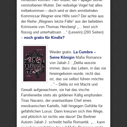
verstorbenen Mutter. Der redselige Vogel hat alles
mitbekommen – doch wird er dem ermittelnden
Kommissar Wegner eine Hilfe sein? Der achte aus
der Reihe „Wegners letzte Fälle“ aus der beliebten
Krimiserie von Thomas Herzberg! „… liest sich
flüssig und unterhaltsam …“ (Leserin) (293 Seiten)
–
noch gratis für Kindle?
Wieder gratis:
La Cumbre –
Seine Königin
Mafia Romance
von Jaliah J.: „Delila wusste
immer, dass das Leben, in das sie
hineingeboren wurde, nicht das
ist, das sie selbst führen möchte
…“ – Delila ist mit Macht und
Gewalt aufgewachsen, sie hat das irische
Familienerbe stets als goldenen Käfig empfunden.
Tiras Navarro, der unantastbare Chef eines
mexikanischen Kartells, hält hingegen Gefühle für
gefährlichen Luxus. Dann kreuzen sich ihre Wege,
und plötzlich ist nichts wie davor! Die Berliner
Autorin Jaliah J. schreibt heiße Romantik. „… kann