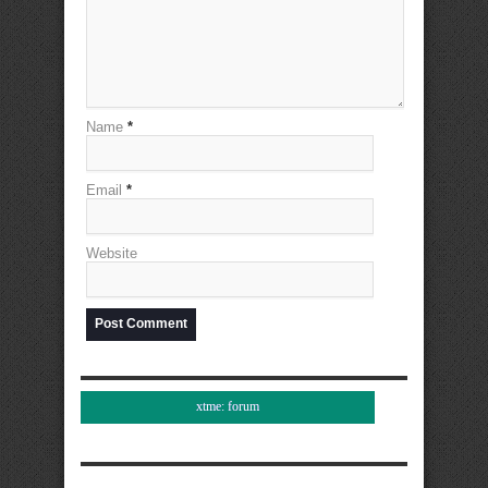
Name
*
Email
*
Website
xtme: forum