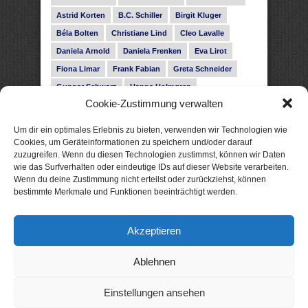
Astrid Korten
B.C. Schiller
Birgit Kluger
Béla Bolten
Christiane Lind
Cleo Lavalle
Daniela Arnold
Daniela Frenken
Eva Lirot
Fiona Limar
Frank Fabian
Greta Schneider
Gunnar Schwarz
Hanna Holmgren
Cookie-Zustimmung verwalten
Heike Fröhling
Ina Glahe
Ivo Pala
J. Vellguth
Josefine Weiss
Karolyn Ciseau
Leander Rose
Um dir ein optimales Erlebnis zu bieten, verwenden wir Technologien wie
Leonie Haubrich
Lilly Labord
Livia Pipes
Cookies, um Geräteinformationen zu speichern und/oder darauf
zuzugreifen. Wenn du diesen Technologien zustimmst, können wir Daten
Malin Blunk
Marcus Hünnebeck
Martin Krist
wie das Surfverhalten oder eindeutige IDs auf dieser Website verarbeiten.
Melisa Schwermer
Nele Bruun
Nika Lubitsch
Wenn du deine Zustimmung nicht erteilst oder zurückziehst, können
bestimmte Merkmale und Funktionen beeinträchtigt werden.
Noah Fitz
Nora Amelie
René Junge
Rose Snow
Roxann Hill
Sigrid Konopatzki
Akzeptieren
Silke Nowak
Subina Giuletti
Timo Leibig
Ablehnen
Einstellungen ansehen