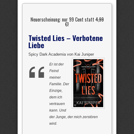
Neuerscheinung: nur 99 Cent statt
4,99
€
!
Twisted Lies – Verbotene
Liebe
Spicy Dark Academia von Kai Juniper
Er ist der
Feind
meiner
Familie. Der
Einzige,
dem ich
vertrauen
kann. Und
der Junge, der mich zerstören
wird.