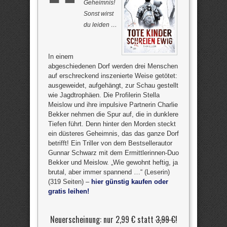
Geheimnis!
Sonst wirst
du leiden …
In einem
abgeschiedenen Dorf werden drei Menschen
auf erschreckend inszenierte Weise getötet:
ausgeweidet, aufgehängt, zur Schau gestellt
wie Jagdtrophäen. Die Profilerin Stella
Meislow und ihre impulsive Partnerin Charlie
Bekker nehmen die Spur auf, die in dunklere
Tiefen führt. Denn hinter den Morden steckt
ein düsteres Geheimnis, das das ganze Dorf
betrifft! Ein Triller von dem Bestsellerautor
Gunnar Schwarz mit dem Ermittlerinnen-Duo
Bekker und Meislow. „Wie gewohnt heftig, ja
brutal, aber immer spannend …“ (Leserin)
(319 Seiten) –
hier günstig kaufen oder
gratis leihen!
Neuerscheinung: nur 2,99 € statt
3,99 €
!