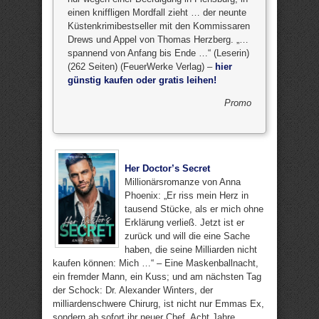
einen kniffligen Mordfall zieht … der neunte
Küstenkrimibestseller mit den Kommissaren
Drews und Appel von Thomas Herzberg. „…
spannend von Anfang bis Ende …“ (Leserin)
(262 Seiten) (FeuerWerke Verlag) –
hier
günstig kaufen oder gratis leihen!
Promo
Her Doctor’s Secret
Millionärsromanze von Anna
Phoenix: „Er riss mein Herz in
tausend Stücke, als er mich ohne
Erklärung verließ. Jetzt ist er
zurück und will die eine Sache
haben, die seine Milliarden nicht
kaufen können: Mich …“ – Eine Maskenballnacht,
ein fremder Mann, ein Kuss; und am nächsten Tag
der Schock: Dr. Alexander Winters, der
milliardenschwere Chirurg, ist nicht nur Emmas Ex,
sondern ab sofort ihr neuer Chef. Acht Jahre