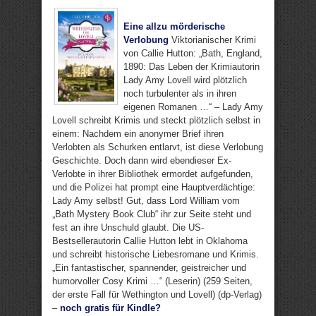
Eine allzu mörderische
Verlobung
Viktorianischer Krimi
von Callie Hutton: „Bath, England,
1890: Das Leben der Krimiautorin
Lady Amy Lovell wird plötzlich
noch turbulenter als in ihren
eigenen Romanen …“ – Lady Amy
Lovell schreibt Krimis und steckt plötzlich selbst in
einem: Nachdem ein anonymer Brief ihren
Verlobten als Schurken entlarvt, ist diese Verlobung
Geschichte. Doch dann wird ebendieser Ex-
Verlobte in ihrer Bibliothek ermordet aufgefunden,
und die Polizei hat prompt eine Hauptverdächtige:
Lady Amy selbst! Gut, dass Lord William vom
„Bath Mystery Book Club“ ihr zur Seite steht und
fest an ihre Unschuld glaubt. Die US-
Bestsellerautorin Callie Hutton lebt in Oklahoma
und schreibt historische Liebesromane und Krimis.
„Ein fantastischer, spannender, geistreicher und
humorvoller Cosy Krimi …“ (Leserin) (259 Seiten,
der erste Fall für Wethington und Lovell) (dp-Verlag)
–
noch gratis für Kindle?