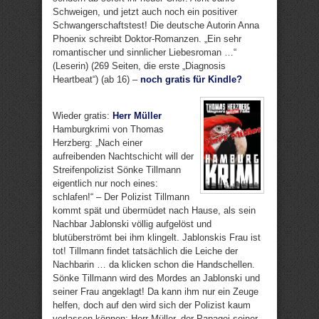
Schweigen, und jetzt auch noch ein positiver
Schwangerschaftstest! Die deutsche Autorin Anna
Phoenix schreibt Doktor-Romanzen. „Ein sehr
romantischer und sinnlicher Liebesroman …“
(Leserin) (269 Seiten, die erste „Diagnosis
Heartbeat“) (ab 16) –
noch gratis für Kindle?
Wieder gratis:
Herr Müller
Hamburgkrimi von Thomas
Herzberg: „Nach einer
aufreibenden Nachtschicht will der
Streifenpolizist Sönke Tillmann
eigentlich nur noch eines:
schlafen!“ – Der Polizist Tillmann
kommt spät und übermüdet nach Hause, als sein
Nachbar Jablonski völlig aufgelöst und
blutüberströmt bei ihm klingelt. Jablonskis Frau ist
tot! Tillmann findet tatsächlich die Leiche der
Nachbarin … da klicken schon die Handschellen.
Sönke Tillmann wird des Mordes an Jablonski und
seiner Frau angeklagt! Da kann ihm nur ein Zeuge
helfen, doch auf den wird sich der Polizist kaum
verlassen können: Herr Müller, der Papagei seiner