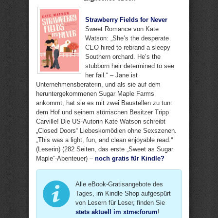
Strawberry Fields for Never
Sweet Romance von Kate
Watson: „She’s the desperate
CEO hired to rebrand a sleepy
Southern orchard. He’s the
stubborn heir determined to see
her fail.“ – Jane ist
Unternehmensberaterin, und als sie auf dem
heruntergekommenen Sugar Maple Farms
ankommt, hat sie es mit zwei Baustellen zu tun:
dem Hof und seinem störrischen Besitzer Tripp
Carville! Die US-Autorin Kate Watson schreibt
„Closed Doors“ Liebeskomödien ohne Sexszenen.
„This was a light, fun, and clean enjoyable read.“
(Leserin) (282 Seiten, das erste „Sweet as Sugar
Maple“-Abenteuer) –
noch gratis für Kindle?
Alle eBook-Gratisangebote des
Tages, im Kindle Shop aufgespürt
von Lesern für Leser, finden Sie
stets aktuell im xtme:forum
!