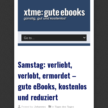
Samstag: verliebt,
verlobt, ermordet –
gute eBooks, kostenlos
und reduziert
Posted by:
Johannes
in
Tipps des Tages