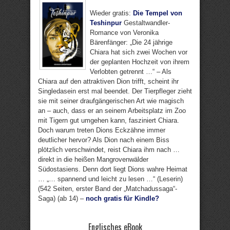
Wieder gratis:
Die Tempel von
Teshinpur
Gestaltwandler-
Romance von Veronika
Bärenfänger: „Die 24 jährige
Chiara hat sich zwei Wochen vor
der geplanten Hochzeit von ihrem
Verlobten getrennt …“ – Als
Chiara auf den attraktiven Dion trifft, scheint ihr
Singledasein erst mal beendet. Der Tierpfleger zieht
sie mit seiner draufgängerischen Art wie magisch
an – auch, dass er an seinem Arbeitsplatz im Zoo
mit Tigern gut umgehen kann, fasziniert Chiara.
Doch warum treten Dions Eckzähne immer
deutlicher hervor? Als Dion nach einem Biss
plötzlich verschwindet, reist Chiara ihm nach …
direkt in die heißen Mangrovenwälder
Südostasiens. Denn dort liegt Dions wahre Heimat
… „… spannend und leicht zu lesen …“ (Leserin)
(542 Seiten, erster Band der „Matchadussaga“-
Saga) (ab 14) –
noch gratis für Kindle?
Englisches eBook