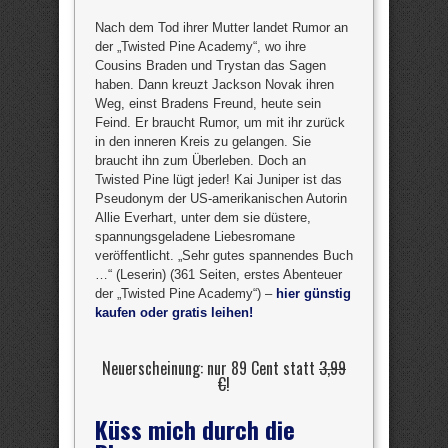
Nach dem Tod ihrer Mutter landet Rumor an
der „Twisted Pine Academy“, wo ihre
Cousins Braden und Trystan das Sagen
haben. Dann kreuzt Jackson Novak ihren
Weg, einst Bradens Freund, heute sein
Feind. Er braucht Rumor, um mit ihr zurück
in den inneren Kreis zu gelangen. Sie
braucht ihn zum Überleben. Doch an
Twisted Pine lügt jeder! Kai Juniper ist das
Pseudonym der US-amerikanischen Autorin
Allie Everhart, unter dem sie düstere,
spannungsgeladene Liebesromane
veröffentlicht. „Sehr gutes spannendes Buch
…“ (Leserin) (361 Seiten, erstes Abenteuer
der „Twisted Pine Academy“) –
hier günstig
kaufen oder gratis leihen!
Neuerscheinung: nur 89 Cent statt
3,99
€
!
Küss mich durch die