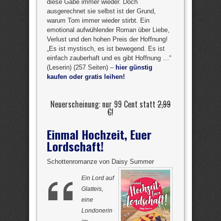
diese Gabe immer wieder. Doch
ausgerechnet sie selbst ist der Grund,
warum Tom immer wieder stirbt. Ein
emotional aufwühlender Roman über Liebe,
Verlust und den hohen Preis der Hoffnung!
„Es ist mystisch, es ist bewegend. Es ist
einfach zauberhaft und es gibt Hoffnung …“
(Leserin) (257 Seiten) –
hier günstig
kaufen oder gratis leihen!
Neuerscheinung: nur 99 Cent statt
2,99
€
!
Einmal Hochzeit, Euer
Lordschaft!
Schottenromanze von Daisy Summer
Ein Lord auf
Glatteis,
eine
Londonerin