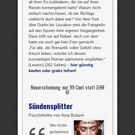
all ihren Ex-Liebhabern, die sie auf ihren
Reisen kennengelernt hatte! Warum nicht
einfach nachschauen, ob der Richtige
vielleicht doch dabei war? Von New York
über Dublin bis Lissabon reist die Fotografin
auf den Spuren ihrer eigenen Vergangenheit.
Dann trifft sie auf Rafael, doch von dem
hatte sie noch gar kein Foto gemacht …
„Für alle, die Romantik voller Gefühl ohne
Kitsch lieben, möchte ich diesen
kurzweiligen Roman wärmstens empfehlen.“
(Leserin) (262 Seiten) –
hier günstig
kaufen oder gratis leihen!
Neuerscheinung: nur 99 Cent statt
2,99
€
!
Sündensplitter
Psychothriller von Ilona Bulazel
Wer ist die
geheimnisv