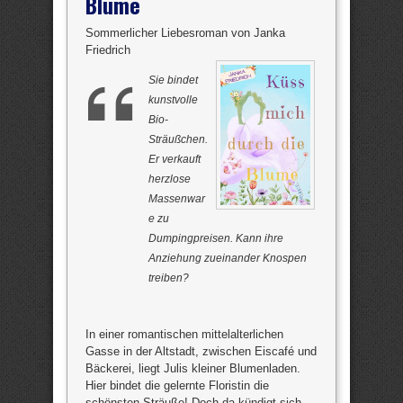
Blume
Sommerlicher Liebesroman von Janka
Friedrich
Sie bindet
kunstvolle
Bio-
Sträußchen.
Er verkauft
herzlose
Massenwar
e zu
Dumpingpreisen. Kann ihre
Anziehung zueinander Knospen
treiben?
In einer romantischen mittelalterlichen
Gasse in der Altstadt, zwischen Eiscafé und
Bäckerei, liegt Julis kleiner Blumenladen.
Hier bindet die gelernte Floristin die
schönsten Sträuße! Doch da kündigt sich