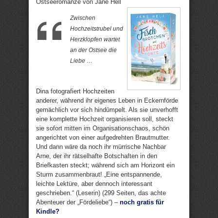
Ostseeromanze von Jane Hell
Zwischen
Hochzeitstrubel und
Herzklopfen wartet
an der Ostsee die
Liebe …
Dina fotografiert Hochzeiten
anderer, während ihr eigenes Leben in Eckernförde
gemächlich vor sich hindümpelt. Als sie unverhofft
eine komplette Hochzeit organisieren soll, steckt
sie sofort mitten im Organisationschaos, schön
angerichtet von einer aufgedrehten Brautmutter.
Und dann wäre da noch ihr mürrische Nachbar
Arne, der ihr rätselhafte Botschaften in den
Briefkasten steckt; während sich am Horizont ein
Sturm zusammenbraut! „Eine entspannende,
leichte Lektüre, aber dennoch interessant
geschrieben.“ (Leserin) (299 Seiten, das achte
Abenteuer der „Fördeliebe“) –
noch gratis für
Kindle?