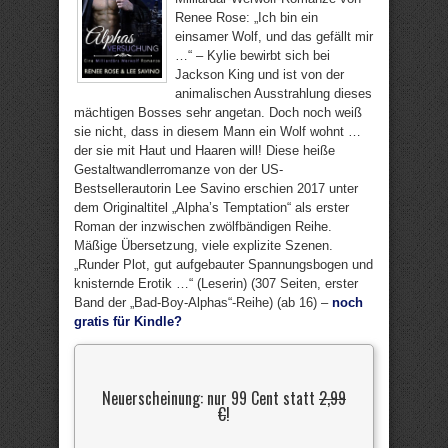
Renee Rose: „Ich bin ein
einsamer Wolf, und das gefällt mir
…“ – Kylie bewirbt sich bei
Jackson King und ist von der
animalischen Ausstrahlung dieses
mächtigen Bosses sehr angetan. Doch noch weiß
sie nicht, dass in diesem Mann ein Wolf wohnt …
der sie mit Haut und Haaren will! Diese heiße
Gestaltwandlerromanze von der US-
Bestsellerautorin Lee Savino erschien 2017 unter
dem Originaltitel „Alpha’s Temptation“ als erster
Roman der inzwischen zwölfbändigen Reihe.
Mäßige Übersetzung, viele explizite Szenen.
„Runder Plot, gut aufgebauter Spannungsbogen und
knisternde Erotik …“ (Leserin) (307 Seiten, erster
Band der „Bad-Boy-Alphas“-Reihe) (ab 16) –
noch
gratis für Kindle?
Neuerscheinung: nur 99 Cent statt
2,99
€
!