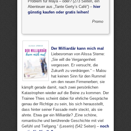
Problem für Maya – oder? (273 Seiten, ein
Abenteuer aus „Tante Gerty’s Café“) –
hier
günstig kaufen oder gratis leihen!
Promo
Der Milliardär kann mich mal
Liebesroman von Alissa Sterne:
„Sie will die Vergangenheit
vergessen. Er versucht, die
Zukunft zu verdrängen.“ – Malou
hat keinen Sinn für den Rummel
um den neuen Firmenerben; sie
kämpft gerade damit, nach zwei persönlichen
Katastrophen wieder auf die Beine zu kommen. Der
Trainee Thies scheint dabei für ehrliche Gespräche
genau der Richtige zu sein, bis sich herausstellt,
dass hinter seiner Fassade mehr steckt, als sie
ahnte. Etwa gar ein Milliardär? „Eine schöne,
romantische und berührende Geschichte mit viel
Gefühl und Tiefgang.“ (Leserin) (542 Seiten) –
noch