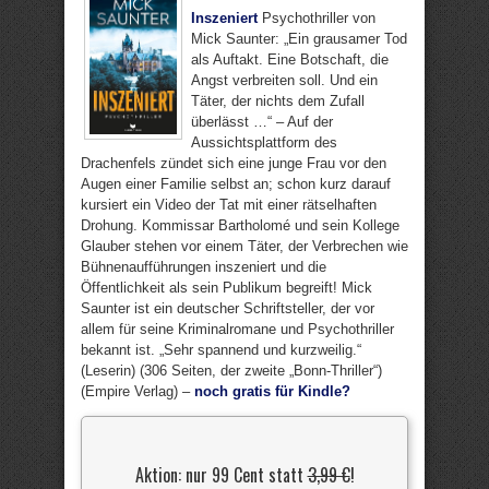
Inszeniert
Psychothriller von
Mick Saunter: „Ein grausamer Tod
als Auftakt. Eine Botschaft, die
Angst verbreiten soll. Und ein
Täter, der nichts dem Zufall
überlässt …“ – Auf der
Aussichtsplattform des
Drachenfels zündet sich eine junge Frau vor den
Augen einer Familie selbst an; schon kurz darauf
kursiert ein Video der Tat mit einer rätselhaften
Drohung. Kommissar Bartholomé und sein Kollege
Glauber stehen vor einem Täter, der Verbrechen wie
Bühnenaufführungen inszeniert und die
Öffentlichkeit als sein Publikum begreift! Mick
Saunter ist ein deutscher Schriftsteller, der vor
allem für seine Kriminalromane und Psychothriller
bekannt ist. „Sehr spannend und kurzweilig.“
(Leserin) (306 Seiten, der zweite „Bonn-Thriller“)
(Empire Verlag) –
noch gratis für Kindle?
Aktion: nur 99 Cent statt
3,99 €
!