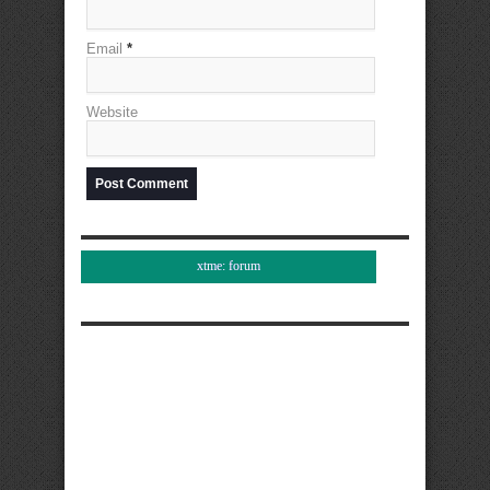
Email
*
Website
xtme: forum