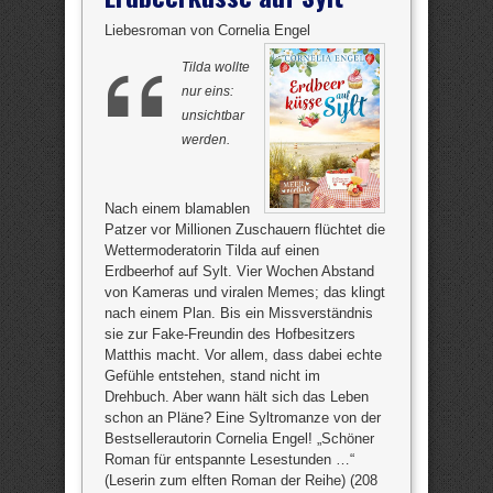
Liebesroman von Cornelia Engel
Tilda wollte
nur eins:
unsichtbar
werden.
Nach einem blamablen
Patzer vor Millionen Zuschauern flüchtet die
Wettermoderatorin Tilda auf einen
Erdbeerhof auf Sylt. Vier Wochen Abstand
von Kameras und viralen Memes; das klingt
nach einem Plan. Bis ein Missverständnis
sie zur Fake-Freundin des Hofbesitzers
Matthis macht. Vor allem, dass dabei echte
Gefühle entstehen, stand nicht im
Drehbuch. Aber wann hält sich das Leben
schon an Pläne? Eine Syltromanze von der
Bestsellerautorin Cornelia Engel! „Schöner
Roman für entspannte Lesestunden …“
(Leserin zum elften Roman der Reihe) (208