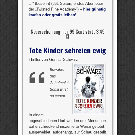
…“ (Leserin) (361 Seiten, erstes Abenteuer
der „Twisted Pine Academy“) –
hier günstig
kaufen oder gratis leihen!
Neuerscheinung: nur 99 Cent statt
3,49
€
!
Tote Kinder schreien ewig
Thriller von Gunnar Schwarz
Bewahre
das
Geheimnis!
Sonst wirst
du leiden …
In einem
abgeschiedenen Dorf werden drei Menschen
auf erschreckend inszenierte Weise getötet:
ausgeweidet, aufgehängt, zur Schau gestellt