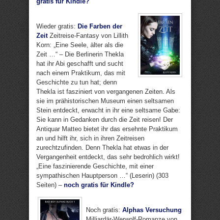
gratis für Kindle?
Wieder gratis:
Die Farben der
Zeit
Zeitreise-Fantasy von Lillith
Korn: „Eine Seele, älter als die
Zeit …“ – Die Berlinerin Thekla
hat ihr Abi geschafft und sucht
nach einem Praktikum, das mit
Geschichte zu tun hat; denn
Thekla ist fasziniert von vergangenen Zeiten. Als
sie im prähistorischen Museum einen seltsamen
Stein entdeckt, erwacht in ihr eine seltsame Gabe:
Sie kann in Gedanken durch die Zeit reisen! Der
Antiquar Matteo bietet ihr das ersehnte Praktikum
an und hilft ihr, sich in ihren Zeitreisen
zurechtzufinden. Denn Thekla hat etwas in der
Vergangenheit entdeckt, das sehr bedrohlich wirkt!
„Eine faszinierende Geschichte, mit einer
sympathischen Hauptperson …“ (Leserin) (303
Seiten) –
noch gratis für Kindle?
Noch gratis:
Alphas Versuchung
Milliardär-Werwolf-Romanze von