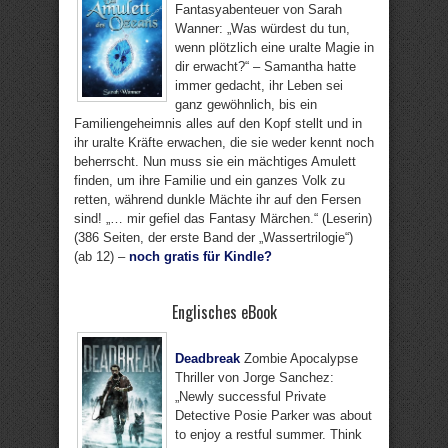
Fantasyabenteuer von Sarah
Wanner: „Was würdest du tun,
wenn plötzlich eine uralte Magie in
dir erwacht?“ – Samantha hatte
immer gedacht, ihr Leben sei
ganz gewöhnlich, bis ein
Familiengeheimnis alles auf den Kopf stellt und in
ihr uralte Kräfte erwachen, die sie weder kennt noch
beherrscht. Nun muss sie ein mächtiges Amulett
finden, um ihre Familie und ein ganzes Volk zu
retten, während dunkle Mächte ihr auf den Fersen
sind! „… mir gefiel das Fantasy Märchen.“ (Leserin)
(386 Seiten, der erste Band der „Wassertrilogie“)
(ab 12) –
noch gratis für Kindle?
Englisches eBook
Deadbreak
Zombie Apocalypse
Thriller von Jorge Sanchez:
„Newly successful Private
Detective Posie Parker was about
to enjoy a restful summer. Think