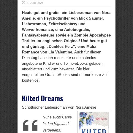
2. Juni 2026
Heute gut und gratis: ein Liebesroman von Nora
Amelie, ein Psychothriller von Mick Saunter,
Liebesroman, Zeitreisefantasy und
Werwolfromanze; eine Autobiografie,
Fantasyabenteuer sowie ein Zombie Apocalypse
Thriller im englischen Original! Und heute gut
und günstig: „Dunkles Herz“, eine Mafia
Romance von Lia Valentine.
Auch für diesen
Dienstag habe ich reduzierte und kostenlos
angebotene Kindle- und Tolino-eBooks geladen,
angeblättert und kurz bewertet. Die hier
vorgestellten Gratis-eBooks sind oft nur kurze Zeit
kostenlos.
Kilted Dreams
Schottischer Liebesroman von Nora Amelie
Ruhe sucht Carlie
in den Highlands
vergebens.