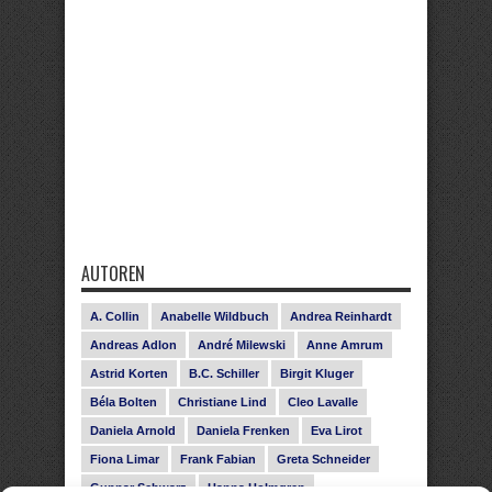
AUTOREN
A. Collin
Anabelle Wildbuch
Andrea Reinhardt
Andreas Adlon
André Milewski
Anne Amrum
Astrid Korten
B.C. Schiller
Birgit Kluger
Béla Bolten
Christiane Lind
Cleo Lavalle
Daniela Arnold
Daniela Frenken
Eva Lirot
Fiona Limar
Frank Fabian
Greta Schneider
Gunnar Schwarz
Hanna Holmgren