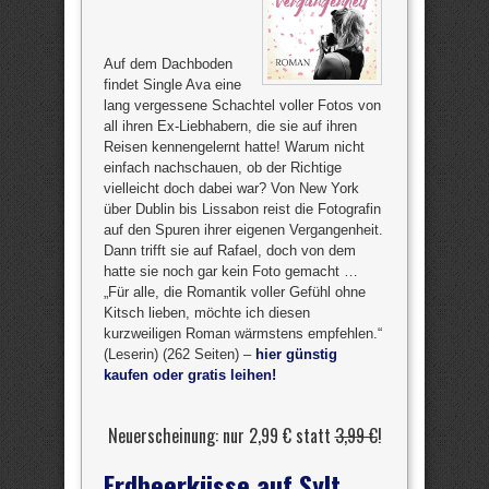
Auf dem Dachboden
findet Single Ava eine
lang vergessene Schachtel voller Fotos von
all ihren Ex-Liebhabern, die sie auf ihren
Reisen kennengelernt hatte! Warum nicht
einfach nachschauen, ob der Richtige
vielleicht doch dabei war? Von New York
über Dublin bis Lissabon reist die Fotografin
auf den Spuren ihrer eigenen Vergangenheit.
Dann trifft sie auf Rafael, doch von dem
hatte sie noch gar kein Foto gemacht …
„Für alle, die Romantik voller Gefühl ohne
Kitsch lieben, möchte ich diesen
kurzweiligen Roman wärmstens empfehlen.“
(Leserin) (262 Seiten) –
hier günstig
kaufen oder gratis leihen!
Neuerscheinung: nur 2,99 € statt
3,99 €
!
Erdbeerküsse auf Sylt