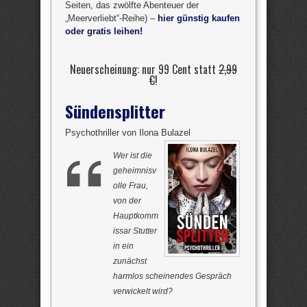
Seiten, das zwölfte Abenteuer der
„Meerverliebt“-Reihe) –
hier günstig kaufen
oder gratis leihen!
Neuerscheinung: nur 99 Cent statt
2,99
€
!
Sündensplitter
Psychothriller von Ilona Bulazel
Wer ist die
geheimnisv
olle Frau,
von der
Hauptkomm
issar Stutter
in ein
zunächst
harmlos scheinendes Gespräch
verwickelt wird?