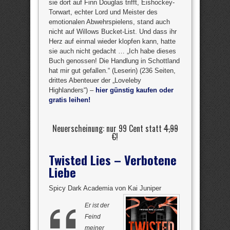
sie dort auf Finn Douglas trifft, Eishockey-
Torwart, echter Lord und Meister des
emotionalen Abwehrspielens, stand auch
nicht auf Willows Bucket-List. Und dass ihr
Herz auf einmal wieder klopfen kann, hatte
sie auch nicht gedacht … „Ich habe dieses
Buch genossen! Die Handlung in Schottland
hat mir gut gefallen.“ (Leserin) (236 Seiten,
drittes Abenteuer der „Loveleby
Highlanders“) –
hier günstig kaufen oder
gratis leihen!
Neuerscheinung: nur 99 Cent statt
4,99
€
!
Twisted Lies – Verbotene
Liebe
Spicy Dark Academia von Kai Juniper
Er ist der
Feind
meiner