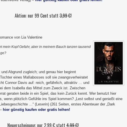
Aktion: nur 99 Cent statt
3,99 €
!
omance von Lia Valentine
rt mein Kopf Gefahr, aber in meinem Bauch tanzen tausend
nge?
t und Abgrund zugleich; und genau hier beginnt
 Tochter eines Mafiabosses soll sie zwangsverheiratet
t Connor Davis auf: reich, gefährlich, attraktiv … und
ei dem Isabella das Mittel zum Zweck ist. Zwischen
rat geraten beide in ein Spiel, das kein Zurück kennt. Wer benutzt hier
s, wenn plötzlich Gefühle ins Spiel kommen? „Lest selbst und genießt eine
Liebesgeschichte …“ (Leserin) (261 Seiten, erstes Abenteuer der „Dark
 –
hier günstig kaufen oder gratis leihen!
Neuerscheinung: nur 2,99 € statt
4,99 €
!