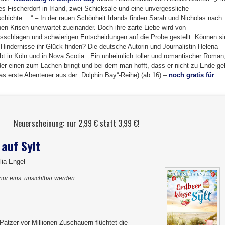
s Fischerdorf in Irland, zwei Schicksale und eine unvergessliche
chichte …“ – In der rauen Schönheit Irlands finden Sarah und Nicholas nach
hen Krisen unerwartet zueinander. Doch ihre zarte Liebe wird von
sschlägen und schwierigen Entscheidungen auf die Probe gestellt. Können si
er Hindernisse ihr Glück finden? Die deutsche Autorin und Journalistin Helena
ebt in Köln und in Nova Scotia. „Ein unheimlich toller und romantischer Roman
 der einen zum Lachen bringt und bei dem man hofft, dass er nicht zu Ende ge
das erste Abenteuer aus der „Dolphin Bay“-Reihe) (ab 16) –
noch gratis für
Neuerscheinung: nur 2,99 € statt
3,99 €
!
auf Sylt
lia Engel
 nur eins: unsichtbar werden.
atzer vor Millionen Zuschauern flüchtet die