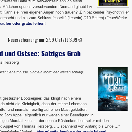
n Schwester Dana zum Verwechseln ähnlich sieht!
s Mädchen spurlos verschwunden. Niemand glaubt Liv.
ch: Kann sie ihren eigenen Augen noch trauen? „Ein packender Psychothriller,
 überrascht und bis zum Schluss fesselt.“ (Leserin) (210 Seiten) (FeuerWerke
kaufen oder gratis leihen!
Neuerscheinung: nur 2,99 € statt
3,99 €
!
 und Ostsee: Salziges Grab
s Herzberg
oller Geheimnisse. Und ein Mord, der Wellen schlägt.
 gestürzter Bootseigner; das klingt nach einem
 da nicht die Kleinigkeit, dass der reiche Lebemann
e, und niemals freiwillig auf einen Mast geklettert
d Jörn Appel, eigentlich nur wegen einer Beerdigung in
ffligen Mordfall zieht … der neunte Küstenkrimibestseller mit den
d Appel von Thomas Herzberg. „… spannend von Anfang bis Ende …“
(FeuerWerke Verlag) –
hier günstig kaufen oder gratis leihen!