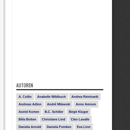
AUTOREN
A. Collin
Anabelle Wildbuch
Andrea Reinhardt
Andreas Adlon
André Milewski
Anne Amrum
Astrid Korten
B.C. Schiller
Birgit Kluger
Béla Bolten
Christiane Lind
Cleo Lavalle
Daniela Arnold
Daniela Frenken
Eva Lirot