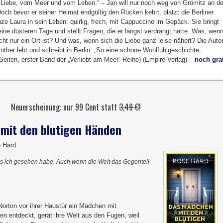
 Liebe, vom Meer und vom Leben.“ – Jan will nur noch weg von Grömitz an de
och bevor er seiner Heimat endgültig den Rücken kehrt, platzt die Berliner
nze Laura in sein Leben: quirlig, frech, mit Cappuccino im Gepäck. Sie bringt
seine düsteren Tage und stellt Fragen, die er längst verdrängt hatte. Was, wen
cht nur ein Ort ist? Und was, wenn sich die Liebe ganz leise nähert? Die Autor
nther lebt und schreibt in Berlin. „So eine schöne Wohlfühlgeschichte,
 Seiten, erster Band der „Verliebt am Meer“-Reihe) (Empire-Verlag) –
noch gra
Neuerscheinung: nur 99 Cent statt
3,49 €
!
mit den blutigen Händen
e Hard
as ich gesehen habe. Auch wenn die Welt das Gegenteil
 Norton vor ihrer Haustür ein Mädchen mit
en entdeckt, gerät ihre Welt aus den Fugen, weil