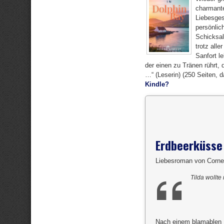
charmante
Liebesges
persönlic
Schicksal
trotz all
Sanfort l
der einen zu Tränen rührt,
…“ (Leserin) (250 Seiten, 
Kindle?
Erdbeerküsse 
Liebesroman von Corne
Tilda wollte
Nach einem blamablen P