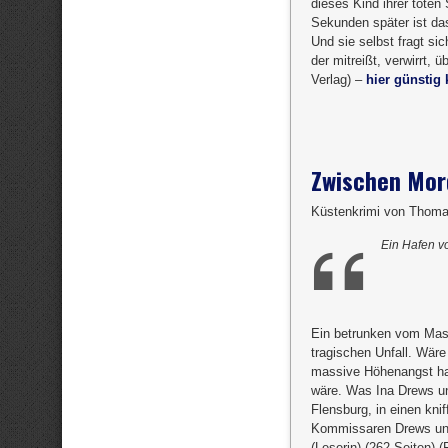
dieses Kind ihrer tote
Sekunden später ist da
Und sie selbst fragt si
der mitreißt, verwirrt,
Verlag) –
hier günstig 
Zwischen Mord
Küstenkrimi von Thoma
Ein Hafen v
Ein betrunken vom Mast
tragischen Unfall. Wäre
massive Höhenangst hatt
wäre. Was Ina Drews un
Flensburg, in einen kni
Kommissaren Drews un
(Leserin) (262 Seiten) 