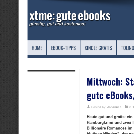
HOME
EBOOK-TIPPS
KINDLE GRATIS
TOLINO
Mittwoch: St
gute eBooks,
Posted by:
Johannes
in
Heute gut und gratis: ei
Hamburgkrimi und zwei I
Billionaire Romances im 
blutigen Händen“, der ne