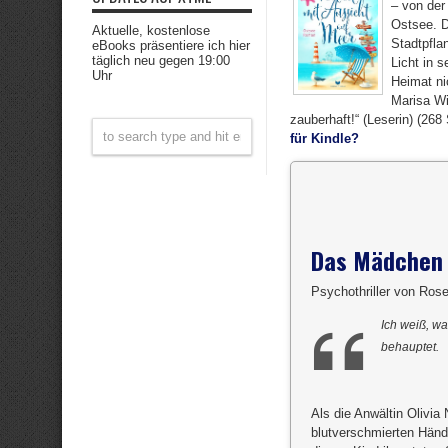
– von der
Ostsee. D
Aktuelle, kostenlose
Stadtpfla
eBooks präsentiere ich hier
täglich neu gegen 19:00
Licht in 
Uhr
Heimat ni
Marisa Wi
zauberhaft!“ (Leserin) (268
für Kindle?
Das Mädchen 
Psychothriller von Ros
Ich weiß, w
behauptet.
Als die Anwältin Olivia
blutverschmierten Händ