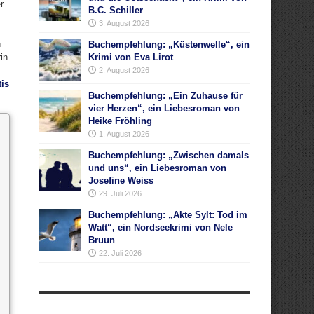
r
B.C. Schiller
3. August 2026
n
Buchempfehlung: „Küstenwelle“, ein
in
Krimi von Eva Lirot
2. August 2026
tis
Buchempfehlung: „Ein Zuhause für
vier Herzen“, ein Liebesroman von
Heike Fröhling
1. August 2026
Buchempfehlung: „Zwischen damals
und uns“, ein Liebesroman von
Josefine Weiss
29. Juli 2026
Buchempfehlung: „Akte Sylt: Tod im
Watt“, ein Nordseekrimi von Nele
Bruun
22. Juli 2026