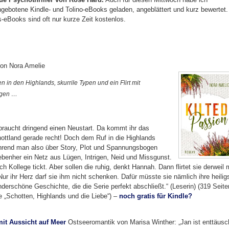
ngebotene Kindle- und Tolino-eBooks geladen, angeblättert und kurz bewertet.
is-eBooks sind oft nur kurze Zeit kostenlos.
on Nora Amelie
en in den Highlands, skurrile Typen und ein Flirt mit
lgen …
raucht dringend einen Neustart. Da kommt ihr das
hottland gerade recht! Doch dem Ruf in die Highlands
ährend man also über Story, Plot und Spannungsbogen
nebenher ein Netz aus Lügen, Intrigen, Neid und Missgunst.
Kollege tickt. Aber sollen die ruhig, denkt Hannah. Dann flirtet sie derweil 
ur ihr Herz darf sie ihm nicht schenken. Dafür müsste sie nämlich ihre heilig
erschöne Geschichte, die die Serie perfekt abschließt.“ (Leserin) (319 Seite
 „Schotten, Highlands und die Liebe“) –
noch gratis für Kindle?
mit Aussicht auf Meer
Ostseeromantik von Marisa Winther: „Jan ist enttäusc