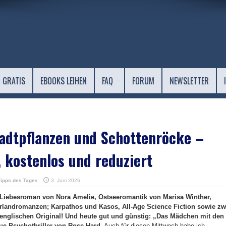
 GRATIS
EBOOKS LEIHEN
FAQ
FORUM
NEWSLETTER
adtpflanzen und Schottenröcke –
 kostenlos und reduziert
Tipps des Tages
3. Juni 2026
n Liebesroman von Nora Amelie, Ostseeromantik von Marisa Winther,
rlandromanzen; Karpathos und Kasos, All-Age Science Fiction sowie zw
englischen Original! Und heute gut und günstig: „Das Mädchen mit den
ue Psychothriller von Rose Hard.
Auch für diesen Mittwoch habe ich