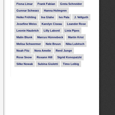
Fiona Limar
Frank Fabian
Greta Schneider
Gunnar Schwarz
Hanna Holmgren
Heike Fröhling
Ina Glahe
Ivo Pala
J. Vellguth
Josefine Weiss
Karolyn Ciseau
Leander Rose
Leonie Haubrich
Lilly Labord
Livia Pipes
Malin Blunk
Marcus Hünnebeck
Martin Krist
Melisa Schwermer
Nele Bruun
Nika Lubitsch
Noah Fitz
Nora Amelie
René Junge
Rose Snow
Roxann Hill
Sigrid Konopatzki
Silke Nowak
Subina Giuletti
Timo Leibig