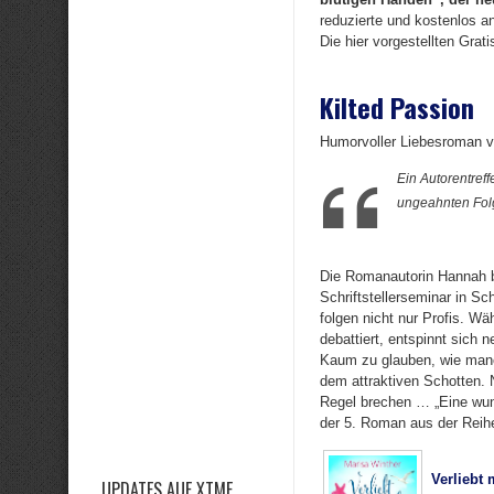
reduzierte und kostenlos a
Die hier vorgestellten Grat
Kilted Passion
Humorvoller Liebesroman v
Ein Autorentreff
ungeahnten Fo
Die Romanautorin Hannah b
Schriftstellerseminar in Sc
folgen nicht nur Profis. W
debattiert, entspinnt sich 
Kaum zu glauben, wie manch 
dem attraktiven Schotten. N
Regel brechen … „Eine wund
der 5. Roman aus der Reihe
Verliebt 
UPDATES AUF XTME