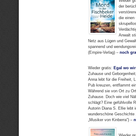
Wieder gr
der berüch
verstören
die einen
skrupello
Verdächti
Anwalt sti
Netz aus Lügen und Gewalt
spannend und wendungsreic
(Empire-Verlag) –
noch gra
Wieder gratis:
Egal wo wir
Zuhause und Geborgenheit,
Anna lebt für die Freiheit,
Pub kreuzen, entflammt ein
Während sie von Ort zu Or
Zuhause. Doch wie viel Näh
schlägt? Eine gefühlvolle
Autorin Diana S. Ellie leb
wunderschöne Geschichte z
„Musiker von Kinberra“) –
n
Wieder gr