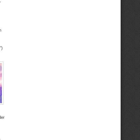
,
,
n
“)
der
n