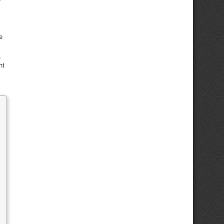
e
,
ht