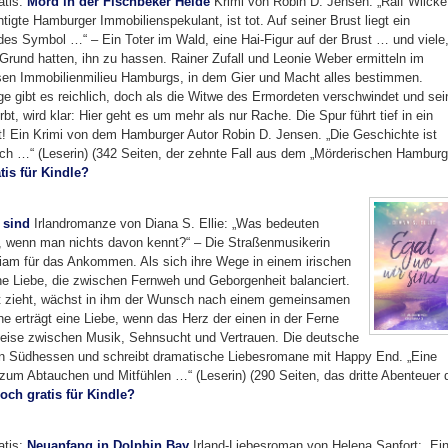
atis:
Mord in der Fischbeker Heide
Krimi von Robin D. Jensen: „Ralf Wilcke
tigte Hamburger Immobilienspekulant, ist tot. Auf seiner Brust liegt ein
des Symbol …“ – Ein Toter im Wald, eine Hai-Figur auf der Brust … und viele
 Grund hatten, ihn zu hassen. Rainer Zufall und Leonie Weber ermitteln im
sen Immobilienmilieu Hamburgs, in dem Gier und Macht alles bestimmen.
ge gibt es reichlich, doch als die Witwe des Ermordeten verschwindet und sei
rbt, wird klar: Hier geht es um mehr als nur Rache. Die Spur führt tief in ein
! Ein Krimi von dem Hamburger Autor Robin D. Jensen. „Die Geschichte ist
h …“ (Leserin) (342 Seiten, der zehnte Fall aus dem „Mörderischen Hamburg
tis für Kindle?
 sind
Irlandromanze von Diana S. Ellie: „Was bedeuten
 wenn man nichts davon kennt?“ – Die Straßenmusikerin
 Liam für das Ankommen. Als sich ihre Wege in einem irischen
e Liebe, die zwischen Fernweh und Geborgenheit balanciert.
t zieht, wächst in ihm der Wunsch nach einem gemeinsamen
e erträgt eine Liebe, wenn das Herz der einen in der Ferne
 Reise zwischen Musik, Sehnsucht und Vertrauen. Die deutsche
t in Südhessen und schreibt dramatische Liebesromane mit Happy End. „Eine
um Abtauchen und Mitfühlen …“ (Leserin) (290 Seiten, das dritte Abenteuer 
och gratis für Kindle?
atis:
Neuanfang in Dolphin Bay
Irland-Liebesroman von Helena Sanfort: „Ei