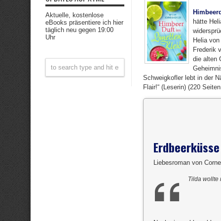
Himbeerd
Aktuelle, kostenlose
hätte Hel
eBooks präsentiere ich hier
täglich neu gegen 19:00
widersprü
Uhr
Helia von
Frederik 
die alten 
Geheimnis
Schweigkofler lebt in der 
Flair!“ (Leserin) (220 Seit
Erdbeerküsse 
Liebesroman von Corne
Tilda wollte