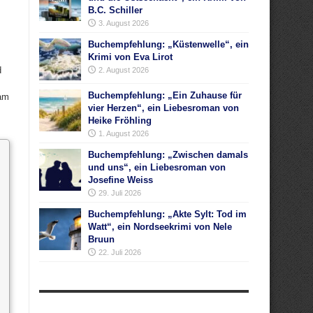
B.C. Schiller
s
3. August 2026
Buchempfehlung: „Küstenwelle“, ein
Krimi von Eva Lirot
d
2. August 2026
Buchempfehlung: „Ein Zuhause für
jam
vier Herzen“, ein Liebesroman von
Heike Fröhling
1. August 2026
Buchempfehlung: „Zwischen damals
und uns“, ein Liebesroman von
Josefine Weiss
29. Juli 2026
Buchempfehlung: „Akte Sylt: Tod im
Watt“, ein Nordseekrimi von Nele
Bruun
22. Juli 2026