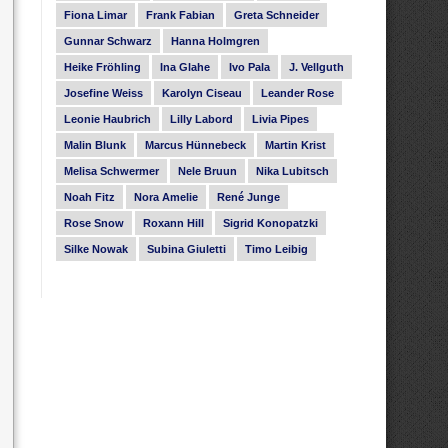
Fiona Limar
Frank Fabian
Greta Schneider
Gunnar Schwarz
Hanna Holmgren
Heike Fröhling
Ina Glahe
Ivo Pala
J. Vellguth
Josefine Weiss
Karolyn Ciseau
Leander Rose
Leonie Haubrich
Lilly Labord
Livia Pipes
Malin Blunk
Marcus Hünnebeck
Martin Krist
Melisa Schwermer
Nele Bruun
Nika Lubitsch
Noah Fitz
Nora Amelie
René Junge
Rose Snow
Roxann Hill
Sigrid Konopatzki
Silke Nowak
Subina Giuletti
Timo Leibig