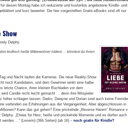
für diesen Montag habe ich reduzierte und kostenlos angebotene Kindle- und
blättert und kurz bewertet. Die hier vorgestellten Gratis-eBooks sind oft nur
e Show
mely Delphy
drei teuflisch heiße Mitbewohner hättest … könntest du ihnen
 Tag und Nacht laufen die Kameras: Die neue Reality-Show
ucht noch Kandidaten, und dem Gewinner winkt eine halbe
les letzte Chance, ihren kleinen Buchladen vor dem
 wird Candle nicht leicht gemacht … denn ihre Mitspieler
Herz höher schlagen lassen. Darko, Dwayne und Dorian sind auch keine Fremde
 drei verbinden sie Erfahrungen aus der Vergangenheit. Aber abgeschlossen in
Millionen? Kann das gut gehen? Eine prickelnde „Reverse Harem“ Romance 
y Delphy. „Etwas für Herz, heiße und prickelnde Momente und es dürfen auch
t werden …“ (Leserin) (366 Seiten) (ab 16) –
noch gratis für Kindle?