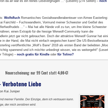
Von da an war es ein reines Lesevergnügen …“ (Leserin) (274 Seiten) –
noch
is:
Wolfsfluch
Romantisches Gestaltwandlerabenteuer von Aimee Easterling:
Mai Fairchild – Fuchswandlerin, Vormund meiner Schwester und Geißel des
Werfwolfrudels …“ – Mai hat alle Hände voll zu tun, um ihre kleine Schwester
rnähren; einen Extrajob für die hiesige Werwolf-Community kann die
lerin jetzt gar nicht gebrauchen. Doch der attraktive Werwolf Gunnar hat ein
 in der Hand, die Mai nicht einfach wegwischen kann! Die US-Bestsellerautor
terling veröffentlichte „Wolf’s Bane“ 2018 als ersten Band der beliebten „Mo
richtig spannend und ich möchte unbedingt wissen, wie es weitergeht!“ (Leser
r Trilogie) –
noch gratis für Kindle
oder
für Tolino?
Neuerscheinung: nur 99 Cent statt
4,99 €
!
– Verbotene Liebe
on Kai Juniper
eind meiner Familie. Der Einzige, dem ich vertrauen kann.
e, der mich zerstören wird.