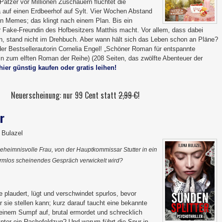
atzer vor Millionen Zuschauern flüchtet die
a auf einen Erdbeerhof auf Sylt. Vier Wochen Abstand
n Memes; das klingt nach einem Plan. Bis ein
r Fake-Freundin des Hofbesitzers Matthis macht. Vor allem, dass dabei
n, stand nicht im Drehbuch. Aber wann hält sich das Leben schon an Pläne?
er Bestsellerautorin Cornelia Engel! „Schöner Roman für entspannte
n zum elften Roman der Reihe) (208 Seiten, das zwölfte Abenteuer der
hier günstig kaufen oder gratis leihen!
Neuerscheinung: nur 99 Cent statt
2,99 €
!
r
a Bulazel
geheimnisvolle Frau, von der Hauptkommissar Stutter in ein
rmlos scheinendes Gespräch verwickelt wird?
 plaudert, lügt und verschwindet spurlos, bevor
sie stellen kann; kurz darauf taucht eine bekannte
in einem Sumpf auf, brutal ermordet und schrecklich
inter ein Rachefeldzug? Und warum führt die Spur in