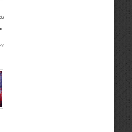
 du
en
ehr