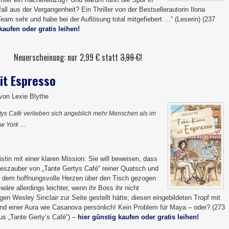
all aus der Vergangenheit? Ein Thriller von der Bestsellerautorin Ilona
eam sehr und habe bei der Auflösung total mitgefiebert …“ (Leserin) (237
kaufen oder gratis leihen!
Neuerscheinung: nur 2,99 € statt
3,99 €
!
it Espresso
on Lexie Blythe
rtys Café verlieben sich angeblich mehr Menschen als im
ew York …
stin mit einer klaren Mission: Sie will beweisen, dass
beszauber von „Tante Gertys Café“ reiner Quatsch und
t dem hoffnungsvolle Herzen über den Tisch gezogen
äre allerdings leichter, wenn ihr Boss ihr nicht
en Wesley Sinclair zur Seite gestellt hätte; diesen eingebildeten Tropf mit
nd einer Aura wie Casanova persönlich! Kein Problem für Maya – oder? (273
us „Tante Gerty’s Café“) –
hier günstig kaufen oder gratis leihen!