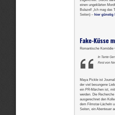
einen ungeklärten Mordf
Bulazel! „Ich mag das T
Seiten) –
hier günstig 
Fake-Küsse m
Romantische Komödie v
In Tante Ge
Rest von N
Maya Pickle ist Journali
der viel besungene Lie
ein PR-Märchen ist, mi
werden. Die Recherche w
ausgerechnet den Kolleg
dem Filmstar-Lächeln u
Seiten, ein Abenteuer a