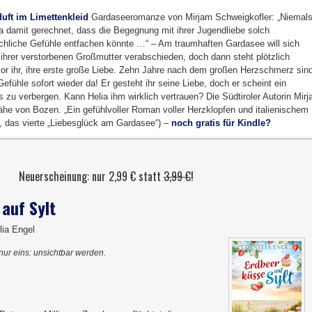
uft im Limettenkleid
Gardaseeromanze von Mirjam Schweigkofler: „Niemal
ia damit gerechnet, dass die Begegnung mit ihrer Jugendliebe solch
chliche Gefühle entfachen könnte …“ – Am traumhaften Gardasee will sich
 ihrer verstorbenen Großmutter verabschieden, doch dann steht plötzlich
vor ihr, ihre erste große Liebe. Zehn Jahre nach dem großen Herzschmerz sin
Gefühle sofort wieder da! Er gesteht ihr seine Liebe, doch er scheint ein
 zu verbergen. Kann Helia ihm wirklich vertrauen? Die Südtiroler Autorin Mir
Nähe von Bozen. „Ein gefühlvoller Roman voller Herzklopfen und italienischem
en, das vierte „Liebesglück am Gardasee“) –
noch gratis für Kindle?
Neuerscheinung: nur 2,99 € statt
3,99 €
!
auf Sylt
lia Engel
 nur eins: unsichtbar werden.