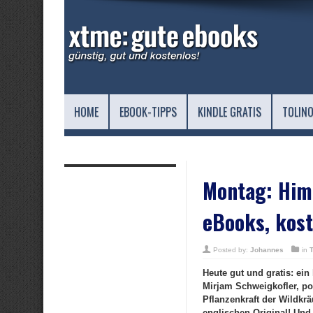
HOME
EBOOK-TIPPS
KINDLE GRATIS
TOLINO
Montag: Him
eBooks, kost
Posted by:
Johannes
in
Heute gut und gratis: e
Mirjam Schweigkofler, po
Pflanzenkraft der Wildkr
englischen Original! Und