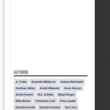
AUTOREN
A. Collin
Anabelle Wildbuch
Andrea Reinhardt
Andreas Adlon
André Milewski
Anne Amrum
Astrid Korten
B.C. Schiller
Birgit Kluger
Béla Bolten
Christiane Lind
Cleo Lavalle
Daniela Arnold
Daniela Frenken
Eva Lirot