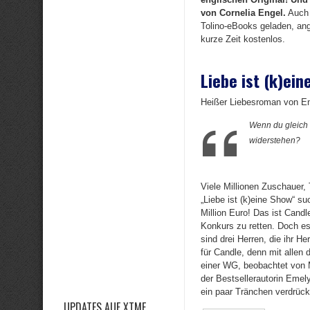
von Cornelia Engel.
Auch 
Tolino-eBooks geladen, ange
kurze Zeit kostenlos.
Liebe ist (k)ein
Heißer Liebesroman von E
Wenn du gleich 
widerstehen?
Viele Millionen Zuschauer,
„Liebe ist (k)eine Show“ s
Million Euro! Das ist Cand
Konkurs zu retten. Doch es
sind drei Herren, die ihr 
für Candle, denn mit allen
einer WG, beobachtet von 
der Bestsellerautorin Emel
ein paar Tränchen verdrück
UPDATES AUF XTME