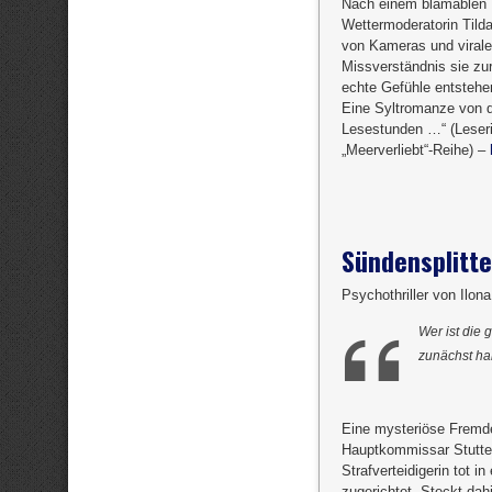
Nach einem blamablen P
Wettermoderatorin Tild
von Kameras und virale
Missverständnis sie zu
echte Gefühle entstehe
Eine Syltromanze von d
Lesestunden …“ (Leseri
„Meerverliebt“-Reihe) –
Sündensplitte
Psychothriller von Ilon
Wer ist die 
zunächst ha
Eine mysteriöse Fremde
Hauptkommissar Stutter 
Strafverteidigerin tot 
zugerichtet. Steckt dah