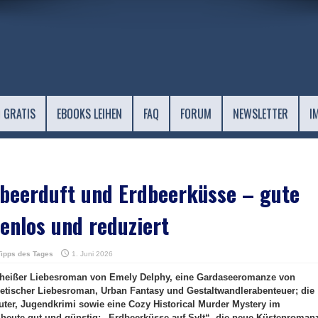
 GRATIS
EBOOKS LEIHEN
FAQ
FORUM
NEWSLETTER
I
beerduft und Erdbeerküsse – gute
enlos und reduziert
Tipps des Tages
1. Juni 2026
in heißer Liebesroman von Emely Delphy, eine Gardaseeromanze von
etischer Liebesroman, Urban Fantasy und Gestaltwandlerabenteuer; die
äuter, Jugendkrimi sowie eine Cozy Historical Murder Mystery im
 heute gut und günstig: „Erdbeerküsse auf Sylt“, die neue Küstenroman