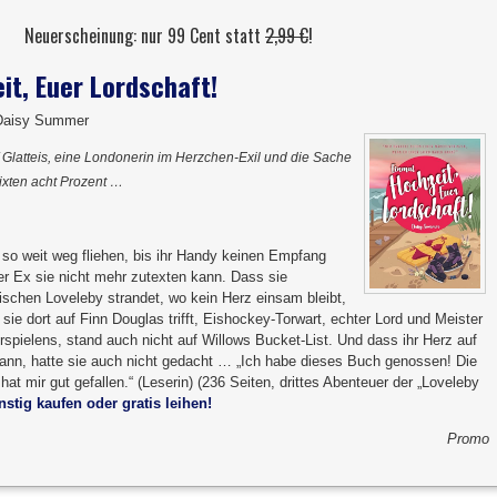
Neuerscheinung: nur 99 Cent statt
2,99 €
!
it, Euer Lordschaft!
Daisy Summer
 Glatteis, eine Londonerin im Herzchen-Exil und die Sache
lixten acht Prozent …
: so weit weg fliehen, bis ihr Handy keinen Empfang
er Ex sie nicht mehr zutexten kann. Dass sie
ischen Loveleby strandet, wo kein Herz einsam bleibt,
 sie dort auf Finn Douglas trifft, Eishockey-Torwart, echter Lord und Meister
spielens, stand auch nicht auf Willows Bucket-List. Und dass ihr Herz auf
kann, hatte sie auch nicht gedacht … „Ich habe dieses Buch genossen! Die
at mir gut gefallen.“ (Leserin) (236 Seiten, drittes Abenteuer der „Loveleby
nstig kaufen oder gratis leihen!
Promo