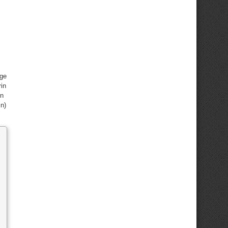
ige
in
on
in)