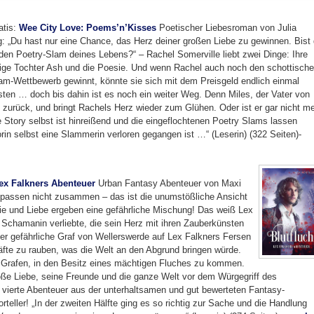
atis:
Wee City Love: Poems’n’Kisses
Poetischer Liebesroman von Julia
: „Du hast nur eine Chance, das Herz deiner großen Liebe zu gewinnen. Bist
r den Poetry-Slam deines Lebens?“ – Rachel Somerville liebt zwei Dinge: Ihre
ige Tochter Ash und die Poesie. Und wenn Rachel auch noch den schottisch
am-Wettbewerb gewinnt, könnte sie sich mit dem Preisgeld endlich einmal
isten … doch bis dahin ist es noch ein weiter Weg. Denn Miles, der Vater von
 zurück, und bringt Rachels Herz wieder zum Glühen. Oder ist er gar nicht m
e Story selbst ist hinreißend und die eingeflochtenen Poetry Slams lassen
rin selbst eine Slammerin verloren gegangen ist …“ (Leserin) (322 Seiten)-
Lex Falkners Abenteuer
Urban Fantasy Abenteuer von Maxi
e passen nicht zusammen – das ist die unumstößliche Ansicht
e und Liebe ergeben eine gefährliche Mischung! Das weiß Lex
ne Schamanin verliebte, die sein Herz mit ihren Zauberkünsten
 der gefährliche Graf von Wellerswerde auf Lex Falkners Fersen
äfte zu rauben, was die Welt an den Abgrund bringen würde.
m Grafen, in den Besitz eines mächtigen Fluches zu kommen.
ße Liebe, seine Freunde und die ganze Welt vor dem Würgegriff des
vierte Abenteuer aus der unterhaltsamen und gut bewerteten Fantasy-
teller! „In der zweiten Hälfte ging es so richtig zur Sache und die Handlung