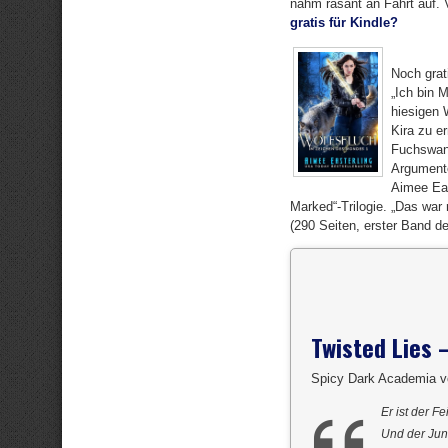
nahm rasant an Fahrt auf. 
gratis für Kindle?
Noch grat
„Ich bin 
hiesigen 
Kira zu e
Fuchswand
Argumente
Aimee Eas
Marked“-Trilogie. „Das war 
(290 Seiten, erster Band de
Twisted Lies 
Spicy Dark Academia v
Er ist der F
Und der Jung