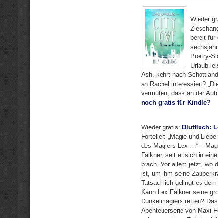
Wieder gr
Zieschang
bereit fü
sechsjähr
Poetry-Sl
Urlaub le
Ash, kehrt nach Schottland
an Rachel interessiert? „Di
vermuten, dass an der Auto
noch gratis für Kindle?
Wieder gratis:
Blutfluch: 
Forteller: „Magie und Lieb
des Magiers Lex …“ – Magi
Falkner, seit er sich in ei
brach. Vor allem jetzt, wo
ist, um ihm seine Zauberkr
Tatsächlich gelingt es de
Kann Lex Falkner seine gro
Dunkelmagiers retten? Das 
Abenteuerserie von Maxi For