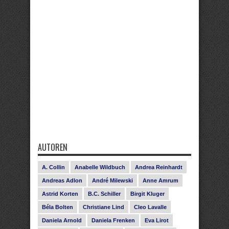
AUTOREN
A. Collin
Anabelle Wildbuch
Andrea Reinhardt
Andreas Adlon
André Milewski
Anne Amrum
Astrid Korten
B.C. Schiller
Birgit Kluger
Béla Bolten
Christiane Lind
Cleo Lavalle
Daniela Arnold
Daniela Frenken
Eva Lirot