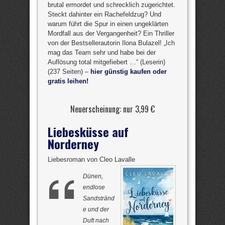
brutal ermordet und schrecklich zugerichtet.
Steckt dahinter ein Rachefeldzug? Und
warum führt die Spur in einen ungeklärten
Mordfall aus der Vergangenheit? Ein Thriller
von der Bestsellerautorin Ilona Bulazel! „Ich
mag das Team sehr und habe bei der
Auflösung total mitgefiebert …“ (Leserin)
(237 Seiten) –
hier günstig kaufen oder
gratis leihen!
Neuerscheinung: nur 3,99 €
Liebesküsse auf
Norderney
Liebesroman von Cleo Lavalle
Dünen,
endlose
Sandstränd
e und der
Duft nach