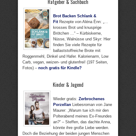
Ratgeber & Sachbuch
Brot Backen Schlank &
Fit
Rezepte von Aléna Ènn: „…
krosses Brot und knusprige
Brötchen …“ – Kürbiskerne,
Nüsse, Walnüsse und Skyr: Hier
finden Sie viele Rezepte für
ballaststoffreiche Brote mit
Roggenmehl, Dinkel und Hafer. Kalorienarm, Low
Carb, vegan, weizen- und glutenfrei! (197 Seiten,
Fotos) –
noch gratis für Kindle?
Kinder & Jugend
Wieder gratis:
Zerbrochenes
Porzellan
Liebesroman von Jane
Maurer: „Warum tue ich mir den
Polterabend meines Ex-Freundes
an?“ – Steffen, das dachte Anna,
könnte ihre große Liebe werden.
Doch die Beziehung der beiden jungen Menschen