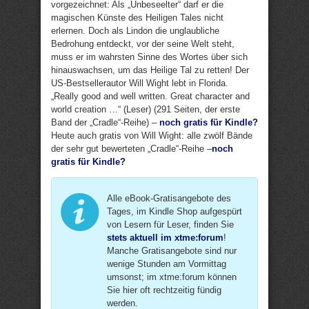
vorgezeichnet: Als „Unbeseelter“ darf er die
magischen Künste des Heiligen Tales nicht
erlernen. Doch als Lindon die unglaubliche
Bedrohung entdeckt, vor der seine Welt steht,
muss er im wahrsten Sinne des Wortes über sich
hinauswachsen, um das Heilige Tal zu retten! Der
US-Bestsellerautor Will Wight lebt in Florida.
„Really good and well written. Great character and
world creation …“ (Leser) (291 Seiten, der erste
Band der „Cradle“-Reihe) –
noch gratis für Kindle?
Heute auch gratis von Will Wight: alle zwölf Bände
der sehr gut bewerteten „Cradle“-Reihe –
noch
gratis für Kindle?
Alle eBook-Gratisangebote des
Tages, im Kindle Shop aufgespürt
von Lesern für Leser, finden Sie
stets aktuell im xtme:forum
!
Manche Gratisangebote sind nur
wenige Stunden am Vormittag
umsonst; im xtme:forum können
Sie hier oft rechtzeitig fündig
werden.