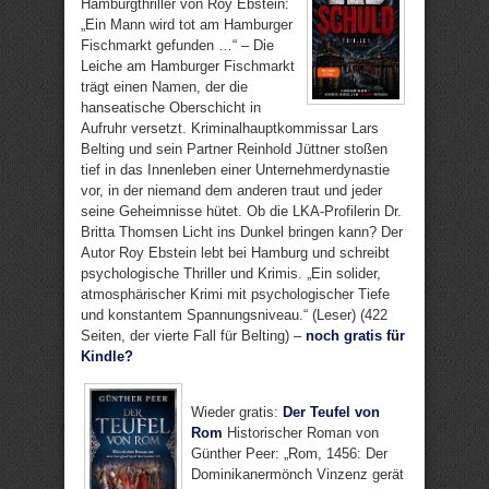
Hamburgthriller von Roy Ebstein:
„Ein Mann wird tot am Hamburger
Fischmarkt gefunden …“ – Die
Leiche am Hamburger Fischmarkt
trägt einen Namen, der die
hanseatische Oberschicht in
Aufruhr versetzt. Kriminalhauptkommissar Lars
Belting und sein Partner Reinhold Jüttner stoßen
tief in das Innenleben einer Unternehmerdynastie
vor, in der niemand dem anderen traut und jeder
seine Geheimnisse hütet. Ob die LKA-Profilerin Dr.
Britta Thomsen Licht ins Dunkel bringen kann? Der
Autor Roy Ebstein lebt bei Hamburg und schreibt
psychologische Thriller und Krimis. „Ein solider,
atmosphärischer Krimi mit psychologischer Tiefe
und konstantem Spannungsniveau.“ (Leser) (422
Seiten, der vierte Fall für Belting) –
noch gratis für
Kindle?
Wieder gratis:
Der Teufel von
Rom
Historischer Roman von
Günther Peer: „Rom, 1456: Der
Dominikanermönch Vinzenz gerät