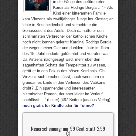
in die Fänge des gefürchteten
Kardinals Rodrigo Borgia …“ – Als
Kind einer bitterarmen Familie
kam Vinzenz als zwölfjähriger Junge ins Kloster; er
lebte in Bescheidenheit und verachtete die
Genusssucht des Adels. Doch da hatte er den
schlimmsten Verbrecher der katholischen Kirche
noch nicht kennen gelernt: Kardinal Rodrigo Borgia,
der wegen seiner Gier und dunklen Lüste im Rom
des 15. Jahrhunderts gefürchtet und verrufen war.
Da Vinzenz nachgesagt wird, mehr über den
sagenhaften Schatz der Tempelritter zu wissen,
gerät er in den Fokus des bösen Kardinals. Ob
Vinzenz sich brechen lässt, auch wenn ihm ein
grausames Ende in den Verliesen des Vatikans
droht? „Ein spannender und interessanter
historischer Roman, der aber leider im Verlauf
nachlässt …“ (Leser) (467 Seiten) (acabus Verlag) –
noch gratis für Kindle
oder
für Tolino?
Neuerscheinung: nur 99 Cent statt
2,99
€
!