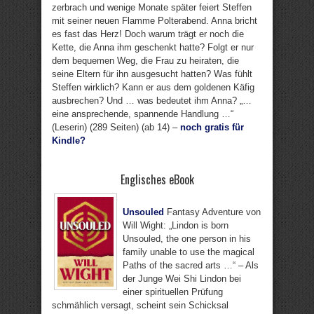
zerbrach und wenige Monate später feiert Steffen
mit seiner neuen Flamme Polterabend. Anna bricht
es fast das Herz! Doch warum trägt er noch die
Kette, die Anna ihm geschenkt hatte? Folgt er nur
dem bequemen Weg, die Frau zu heiraten, die
seine Eltern für ihn ausgesucht hatten? Was fühlt
Steffen wirklich? Kann er aus dem goldenen Käfig
ausbrechen? Und … was bedeutet ihm Anna? „…
eine ansprechende, spannende Handlung …“
(Leserin) (289 Seiten) (ab 14) –
noch gratis für
Kindle?
Englisches eBook
Unsouled
Fantasy Adventure von
Will Wight: „Lindon is born
Unsouled, the one person in his
family unable to use the magical
Paths of the sacred arts …“ – Als
der Junge Wei Shi Lindon bei
einer spirituellen Prüfung
schmählich versagt, scheint sein Schicksal