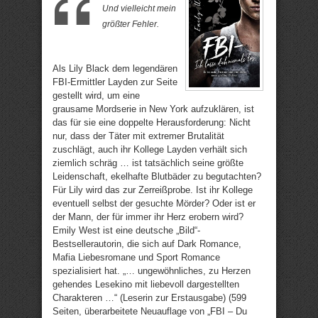
Und vielleicht mein
größter Fehler.
Als Lily Black dem legendären
FBI-Ermittler Layden zur Seite
gestellt wird, um eine
grausame Mordserie in New York aufzuklären, ist
das für sie eine doppelte Herausforderung: Nicht
nur, dass der Täter mit extremer Brutalität
zuschlägt, auch ihr Kollege Layden verhält sich
ziemlich schräg … ist tatsächlich seine größte
Leidenschaft, ekelhafte Blutbäder zu begutachten?
Für Lily wird das zur Zerreißprobe. Ist ihr Kollege
eventuell selbst der gesuchte Mörder? Oder ist er
der Mann, der für immer ihr Herz erobern wird?
Emily West ist eine deutsche „Bild“-
Bestsellerautorin, die sich auf Dark Romance,
Mafia Liebesromane und Sport Romance
spezialisiert hat. „… ungewöhnliches, zu Herzen
gehendes Lesekino mit liebevoll dargestellten
Charakteren …“ (Leserin zur Erstausgabe) (599
Seiten, überarbeitete Neuauflage von „FBI – Du