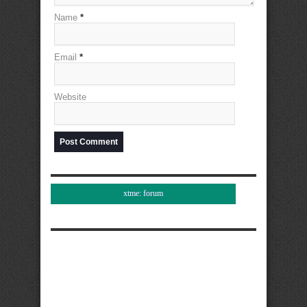
Name
*
Email
*
Website
xtme: forum