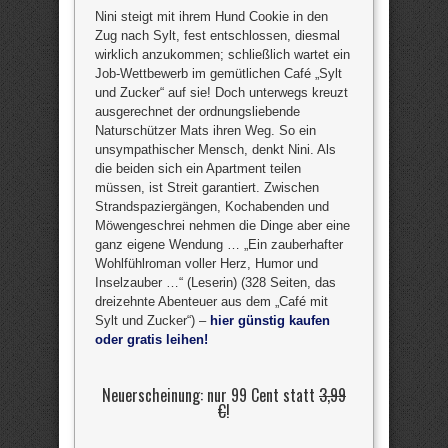
Nini steigt mit ihrem Hund Cookie in den
Zug nach Sylt, fest entschlossen, diesmal
wirklich anzukommen; schließlich wartet ein
Job-Wettbewerb im gemütlichen Café „Sylt
und Zucker“ auf sie! Doch unterwegs kreuzt
ausgerechnet der ordnungsliebende
Naturschützer Mats ihren Weg. So ein
unsympathischer Mensch, denkt Nini. Als
die beiden sich ein Apartment teilen
müssen, ist Streit garantiert. Zwischen
Strandspaziergängen, Kochabenden und
Möwengeschrei nehmen die Dinge aber eine
ganz eigene Wendung … „Ein zauberhafter
Wohlfühlroman voller Herz, Humor und
Inselzauber …“ (Leserin) (328 Seiten, das
dreizehnte Abenteuer aus dem „Café mit
Sylt und Zucker“) –
hier günstig kaufen
oder gratis leihen!
Neuerscheinung: nur 99 Cent statt
3,99
€
!