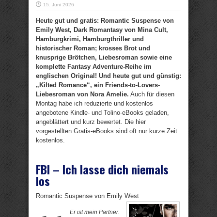
15. Juni 2026
Heute gut und gratis: Romantic Suspense von
Emily West, Dark Romantasy von Mina Cult,
Hamburgkrimi, Hamburgthriller und
historischer Roman; krosses Brot und
knusprige Brötchen, Liebesroman sowie eine
komplette Fantasy Adventure-Reihe im
englischen Original! Und heute gut und günstig:
„Kilted Romance“, ein Friends-to-Lovers-
Liebesroman von Nora Amelie.
Auch für diesen
Montag habe ich reduzierte und kostenlos
angebotene Kindle- und Tolino-eBooks geladen,
angeblättert und kurz bewertet. Die hier
vorgestellten Gratis-eBooks sind oft nur kurze Zeit
kostenlos.
FBI – Ich lasse dich niemals
los
Romantic Suspense von Emily West
Er ist mein Partner.