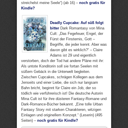
streichelst meine Seele“) (ab 16) –
noch gratis für
Kindle?
Deadly Cupcake: Auf süß folgt
bitter
Dark Romantasy von Mina
Cult: „Das Fegefeuer, Engel, der
Fürst der Finsternis, Gott –
Begriffe, die jeder kennt. Aber was
davon gibt es wirklich?“ – Claire
Adams ist 29 und eigentlich
verstorben, doch der Tod hat andere Pläne mit ihr:
Als untote Konditorin soll sie fortan Seelen mit
süßem Gebäck in die Unterwelt begleiten.
Zwischen Cupcakes, schrägen Kollegen aus dem
Jenseits und einer Liebe, die sich nur langsam
Bahn bricht, beginnt für Claire ein Job, der so
tödlich wie verführerisch ist! Die deutsche Autorin
Mina Cult ist für ihre düsteren Fantasy-Romane und
Dark-Romance-Bücher bekannt. „Eine tolle Urban
Fantasy Story mit starken Charakteren, witzigen
Einlagen und originellem Konzept.“ (Leserin) (495
Seiten) –
noch gratis für Kindle?