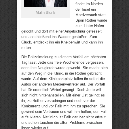
findet im Norden
der Insel ein
Malin Blunk
Mordversuch statt.
Björn Rother wurde
zum Lister Hafen
gelockt und dort mit einer Angelschnur gefesselt
und anschließend ins Wasser gestoßen. Zum
Glück, entdeckt ihn ein Kneipenwirt und kann ihn
retten.
Die Polizeimeldung zu diesem Vorfall am nächsten
Tag lässt Jette das freie Wochenende vergessen,
denn ihre Neugierde wurde geweckt. Sie macht sich
auf den Weg in die Klinik, in die Rother gebracht
wurde. Auf dem Klinikparkplatz fallen ihr sofort die
Autos der anderen Medienvertreter auf. Der Vorfall
hat für ordentlich Wirbel gesorgt. Doch Jette will
sich nicht hintenanstellen. Mit einer List gelingt es
ihr, zu Rother vorzudringen und noch vor der
Konkurrenz und vor Falk mit ihm zu sprechen. Sie
gewinnt sein Vertrauen und will ihm helfen, den Fall
aufzuklären. Natürlich ist Falk darüber nicht erfreut
und schon tauchen die alten Probleme zwischen
ihnen wieder auf.