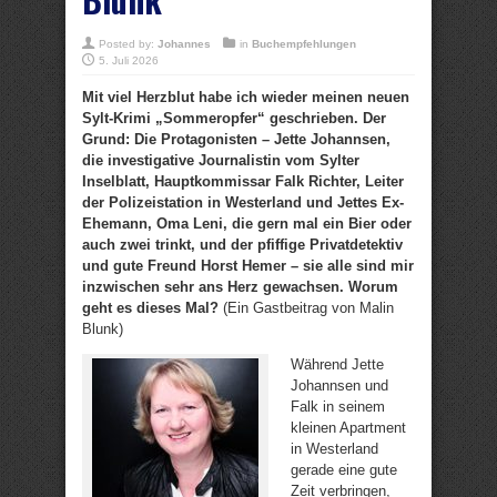
Posted by:
Johannes
in
Buchempfehlungen
5. Juli 2026
Mit viel Herzblut habe ich wieder meinen neuen
Sylt-Krimi „Sommeropfer“ geschrieben. Der
Grund: Die Protagonisten – Jette Johannsen,
die investigative Journalistin vom Sylter
Inselblatt, Hauptkommissar Falk Richter, Leiter
der Polizeistation in Westerland und Jettes Ex-
Ehemann, Oma Leni, die gern mal ein Bier oder
auch zwei trinkt, und der pfiffige Privatdetektiv
und gute Freund Horst Hemer – sie alle sind mir
inzwischen sehr ans Herz gewachsen. Worum
geht es dieses Mal?
(Ein Gastbeitrag von Malin
Blunk)
Während Jette
Johannsen und
Falk in seinem
kleinen Apartment
in Westerland
gerade eine gute
Zeit verbringen,