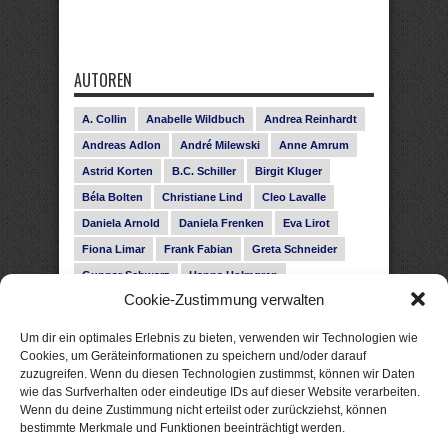
AUTOREN
A. Collin
Anabelle Wildbuch
Andrea Reinhardt
Andreas Adlon
André Milewski
Anne Amrum
Astrid Korten
B.C. Schiller
Birgit Kluger
Béla Bolten
Christiane Lind
Cleo Lavalle
Daniela Arnold
Daniela Frenken
Eva Lirot
Fiona Limar
Frank Fabian
Greta Schneider
Gunnar Schwarz
Hanna Holmgren
Cookie-Zustimmung verwalten
Heike Fröhling
Ina Glahe
Ivo Pala
J. Vellguth
Josefine Weiss
Karolyn Ciseau
Leander Rose
Um dir ein optimales Erlebnis zu bieten, verwenden wir Technologien wie
Leonie Haubrich
Lilly Labord
Livia Pipes
Cookies, um Geräteinformationen zu speichern und/oder darauf
zuzugreifen. Wenn du diesen Technologien zustimmst, können wir Daten
Malin Blunk
Marcus Hünnebeck
Martin Krist
wie das Surfverhalten oder eindeutige IDs auf dieser Website verarbeiten.
Melisa Schwermer
Nele Bruun
Nika Lubitsch
Wenn du deine Zustimmung nicht erteilst oder zurückziehst, können
bestimmte Merkmale und Funktionen beeinträchtigt werden.
Noah Fitz
Nora Amelie
René Junge