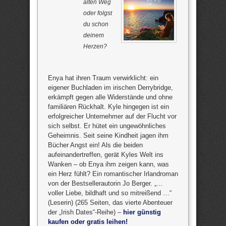
alten Weg
oder folgst
du schon
deinem
Herzen?
Enya hat ihren Traum verwirklicht: ein
eigener Buchladen im irischen Derrybridge,
erkämpft gegen alle Widerstände und ohne
familiären Rückhalt. Kyle hingegen ist ein
erfolgreicher Unternehmer auf der Flucht vor
sich selbst. Er hütet ein ungewöhnliches
Geheimnis. Seit seine Kindheit jagen ihm
Bücher Angst ein! Als die beiden
aufeinandertreffen, gerät Kyles Welt ins
Wanken – ob Enya ihm zeigen kann, was
ein Herz fühlt? Ein romantischer Irlandroman
von der Bestsellerautorin Jo Berger. „…
voller Liebe, bildhaft und so mitreißend …“
(Leserin) (265 Seiten, das vierte Abenteuer
der „Irish Dates“-Reihe) –
hier günstig
kaufen oder gratis leihen!