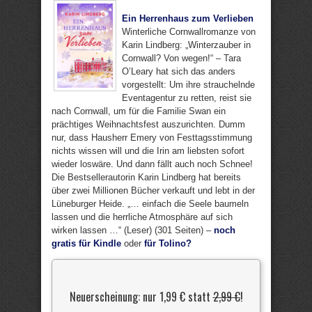
Ein Herrenhaus zum Verlieben
Winterliche Cornwallromanze von
Karin Lindberg: „Winterzauber in
Cornwall? Von wegen!“ – Tara
O’Leary hat sich das anders
vorgestellt: Um ihre strauchelnde
Eventagentur zu retten, reist sie
nach Cornwall, um für die Familie Swan ein
prächtiges Weihnachtsfest auszurichten. Dumm
nur, dass Hausherr Emery von Festtagsstimmung
nichts wissen will und die Irin am liebsten sofort
wieder loswäre. Und dann fällt auch noch Schnee!
Die Bestsellerautorin Karin Lindberg hat bereits
über zwei Millionen Bücher verkauft und lebt in der
Lüneburger Heide. „… einfach die Seele baumeln
lassen und die herrliche Atmosphäre auf sich
wirken lassen …“ (Leser) (301 Seiten) –
noch
gratis für Kindle
oder
für Tolino?
Neuerscheinung: nur 1,99 € statt
2,99 €
!