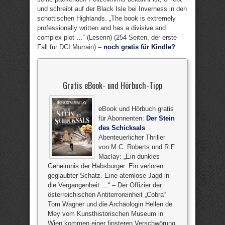
und schreibt auf der Black Isle bei Inverness in den
schottischen Highlands. „The book is extremely
professionally written and has a divisive and
complex plot …“ (Leserin) (254 Seiten, der erste
Fall für DCI Murrain) –
noch gratis für Kindle?
Gratis eBook- und Hörbuch-Tipp
eBook und Hörbuch gratis
für Abonnenten:
Der Stein
des Schicksals
Abenteuerlicher Thriller
von M.C. Roberts und R.F.
Maclay: „Ein dunkles
Geheimnis der Habsburger. Ein verloren
geglaubter Schatz. Eine atemlose Jagd in
die Vergangenheit …“ – Der Offizier der
österreichischen Antiterroreinheit „Cobra“
Tom Wagner und die Archäologin Hellen de
Mey vom Kunsthistorischen Museum in
Wien kommen einer finsteren Verschwörung