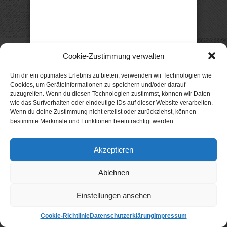
Cookie-Zustimmung verwalten
Um dir ein optimales Erlebnis zu bieten, verwenden wir Technologien wie
Cookies, um Geräteinformationen zu speichern und/oder darauf
zuzugreifen. Wenn du diesen Technologien zustimmst, können wir Daten
wie das Surfverhalten oder eindeutige IDs auf dieser Website verarbeiten.
Wenn du deine Zustimmung nicht erteilst oder zurückziehst, können
bestimmte Merkmale und Funktionen beeinträchtigt werden.
Diese eBooks sind nicht mehr gratis oder
reduziert?
Die Preise der hier vorgestellten
Akzeptieren
Schnäppchen und Gratis-eBooks sind oft nur kurze
Zeit gültig - die Autoren und Verlage haben jederzeit
die Möglichkeit, die Preise ihrer Bücher zu ändern.
Ablehnen
Abonnieren Sie den
xtme-Newsletter
, um keine
aktuellen Angebote mehr zu verpassen!
Einstellungen ansehen
BUCHTIPPS
Cookie-Richtlinie
Datenschutzerklärung
Impressum