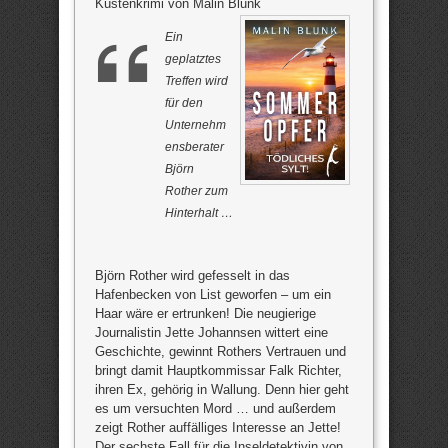
Küstenkrimi von Malin Blunk
Ein
geplatztes
Treffen wird
für den
Unternehm
ensberater
Björn
Rother zum
Hinterhalt …
Björn Rother wird gefesselt in das
Hafenbecken von List geworfen – um ein
Haar wäre er ertrunken! Die neugierige
Journalistin Jette Johannsen wittert eine
Geschichte, gewinnt Rothers Vertrauen und
bringt damit Hauptkommissar Falk Richter,
ihren Ex, gehörig in Wallung. Denn hier geht
es um versuchten Mord … und außerdem
zeigt Rother auffälliges Interesse an Jette!
Der sechste Fall für die Inseldetektivin von