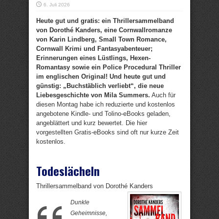
6. Juli 2026
Heute gut und gratis: ein Thrillersammelband
von Dorothé Kanders, eine Cornwallromanze
von Karin Lindberg, Small Town Romance,
Cornwall Krimi und Fantasyabenteuer;
Erinnerungen eines Lüstlings, Hexen-
Romantasy sowie ein Police Procedural Thriller
im englischen Original! Und heute gut und
günstig: „Buchstäblich verliebt“, die neue
Liebesgeschichte von Mila Summers.
Auch für
diesen Montag habe ich reduzierte und kostenlos
angebotene Kindle- und Tolino-eBooks geladen,
angeblättert und kurz bewertet. Die hier
vorgestellten Gratis-eBooks sind oft nur kurze Zeit
kostenlos.
Todeslächeln
Thrillersammelband von Dorothé Kanders
Dunkle
Geheimnisse,