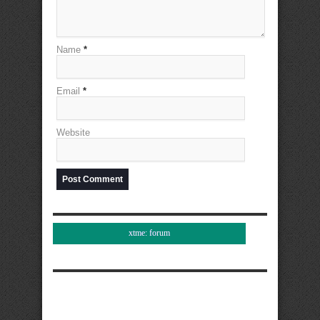
Name
*
Email
*
Website
xtme: forum