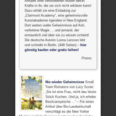
Amulett ihrer verstorbenen Mutter weckt
Kräfte in ihr, die sie sich nicht erklären kann!
Dazu erhält sie eine Einladung zur
„Clairmont Academy“, eine geheimnisvolle
Kunstakademie irgendwo in New England.
Dort warten uralte Geheimnisse auf Ash,
verbotene Magie … und jemand, der
erstaunlich viel über sie zu wissen scheint!
Die deutsche Autorin Loona Larsson lebt
und schreibt in Berlin. (448 Seiten) –
hier
günstig kaufen oder gratis leihen!
Promo
Nie wieder Geheimnisse
Small
Town Romance von Lucy Score:
„Sie ist eine Frau, nicht das letzte
Stück Kuchen. Und ja, ich erhebe
Besitzansprüche …“ – Für einen
Artikel über Bio-Landwirtschaft
verschlägt es die New Yorker