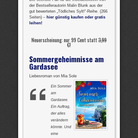
der Bestsellerautorin Malin Blunk aus der
gut bewerteten „Tödliches Sylt!“-Reihe. (266
Seiten) –
hier günstig kaufen oder gratis
leihen!
Neuerscheinung: nur 99 Cent statt
3,99
€
!
Sommergeheimnisse am
Gardasee
Liebesroman von Mia Sole
Ein Sommer
am
Gardasee.
Ein Auftrag,
der alles
verändern
könnte. Und
eine