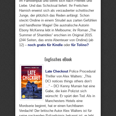
im Familienpub und sehnt sich nach Freiheit und
Liebe. Und das Schicksal liefert: Ihr Frettchen
Hamish erweist sich als verzauberter schottischer
Junge, der plötzlich das Reden anfängt. Schon
steckt Ondine in einem Strudel aus zarten Gefühlen
und handfester Magie! Die australische Autorin
Ebony McKenna lebt in Melbourne; ihr Roman „The
Summer of Shambles“ erschien im Original 2015.
(244 Seiten, das erste Abenteuer von Ondine) (ab
12) –
noch gratis für Kindle
oder
für Tolino?
Englisches eBook
Late Checkout
Police Procedural
Thriller von Alex Walters: „This
DCI notices things others don’t
…“ – DCI Kenny Murrain hat eine
Gabe, die kein Polizist sich
wünscht: Er spürt den Tod. Als in
Manchesters Hotels eine
Mordserie beginnt, hat er einen furchtbaren
Verdacht! Der britische Autor Alex Walters ist für
seine packenden Polizeikrimis bekannt ist; er lebt