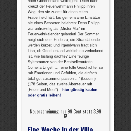
nach Griechenland weitergeht. Doch dann
kreuzt der Feuerwehrmann Philipp ihren
Weg, den sie zuerst für einen eitlen
Frauenheld hält, bis gemeinsame Einsätze
sie eines Besseren belehren: Denn Philipp
war unfreiwillig als „Mister Mai“ im
Feuerwehrkalender gelandet! Der Sommer
neigt sich dem Ende zu, die Strandabende
werden kürzer, und irgendwann fragt sich
Lisa, ob Griechenland wirklich so verlockend
ist, wie bislang dachte? Eine feurige
Syltromanze von der Bestsellerautorin
Cornelia Engel! „… eine tolle Geschichte, so
mit Emotionen und Gefühlen, die einfach
total gut zusammenpassen …“ (Leserin)
(178 Seiten, das zweite Abenteuer mit
„Feuer und Meer“) –
hier günstig kaufen
oder gratis leihen!
Neuerscheinung: nur 99 Cent statt
3,99
€
!
Eine Woche in der Villa