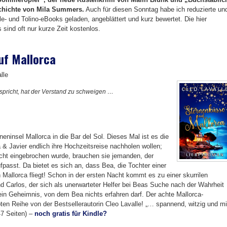
schichte von Mila Summers.
Auch für diesen Sonntag habe ich reduzierte un
e- und Tolino-eBooks geladen, angeblättert und kurz bewertet. Die hier
 sind oft nur kurze Zeit kostenlos.
uf Mallorca
lle
pricht, hat der Verstand zu schweigen …
eninsel Mallorca in die Bar del Sol. Dieses Mal ist es die
 & Javier endlich ihre Hochzeitsreise nachholen wollen;
cht eingebrochen wurde, brauchen sie jemanden, der
fpasst. Da bietet es sich an, dass Bea, die Tochter einer
Mallorca fliegt! Schon in der ersten Nacht kommt es zu einer skurrilen
 Carlos, der sich als unerwarteter Helfer bei Beas Suche nach der Wahrheit
ein Geheimnis, von dem Bea nichts erfahren darf. Der achte Mallorca-
ten Reihe von der Bestsellerautorin Cleo Lavalle! „… spannend, witzig und mi
47 Seiten) –
noch gratis für Kindle?