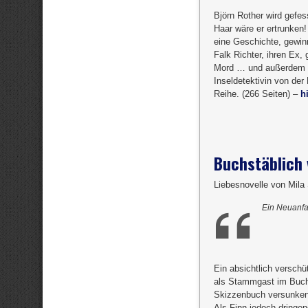
Björn Rother wird gefe
Haar wäre er ertrunken!
eine Geschichte, gewin
Falk Richter, ihren Ex,
Mord … und außerdem zei
Inseldetektivin von der
Reihe. (266 Seiten) –
h
Buchstäblich 
Liebesnovelle von Mil
Ein Neuanfa
Ein absichtlich verschü
als Stammgast im Buchc
Skizzenbuch versunken i
Als Finn jedoch dringe