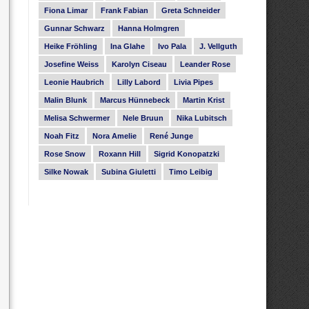
Fiona Limar
Frank Fabian
Greta Schneider
Gunnar Schwarz
Hanna Holmgren
Heike Fröhling
Ina Glahe
Ivo Pala
J. Vellguth
Josefine Weiss
Karolyn Ciseau
Leander Rose
Leonie Haubrich
Lilly Labord
Livia Pipes
Malin Blunk
Marcus Hünnebeck
Martin Krist
Melisa Schwermer
Nele Bruun
Nika Lubitsch
Noah Fitz
Nora Amelie
René Junge
Rose Snow
Roxann Hill
Sigrid Konopatzki
Silke Nowak
Subina Giuletti
Timo Leibig