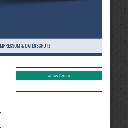
IMPRESSUM & DATENSCHUTZ
xtme: forum
,
h