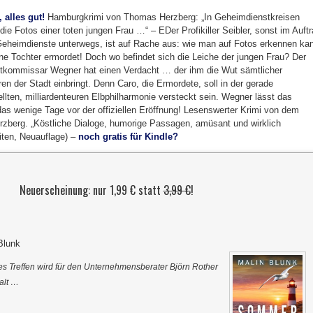
 alles gut!
Hamburgkrimi von Thomas Herzberg: „In Geheimdienstkreisen
die Fotos einer toten jungen Frau …“ – EDer Profikiller Seibler, sonst im Auft
Geheimdienste unterwegs, ist auf Rache aus: wie man auf Fotos erkennen ka
ne Tochter ermordet! Doch wo befindet sich die Leiche der jungen Frau? Der
ltkommissar Wegner hat einen Verdacht … der ihm die Wut sämtlicher
ren der Stadt einbringt. Denn Caro, die Ermordete, soll in der gerade
tellten, milliardenteuren Elbphilharmonie versteckt sein. Wegner lässt das
s wenige Tage vor der offiziellen Eröffnung! Lesenswerter Krimi von dem
rzberg. „Köstliche Dialoge, humorige Passagen, amüsant und wirklich
iten, Neuauflage) –
noch gratis für Kindle?
Neuerscheinung: nur 1,99 € statt
3,99 €
!
Blunk
es Treffen wird für den Unternehmensberater Björn Rother
alt …