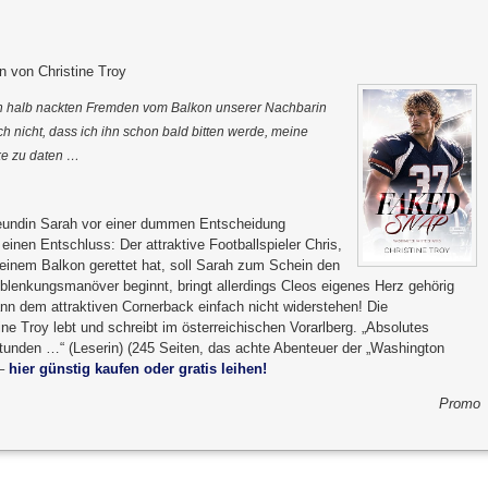
n von Christine Troy
en halb nackten Fremden vom Balkon unserer Nachbarin
ich nicht, dass ich ihn schon bald bitten werde, meine
ke zu daten …
reundin Sarah vor einer dummen Entscheidung
 einen Entschluss: Der attraktive Footballspieler Chris,
 einem Balkon gerettet hat, soll Sarah zum Schein den
lenkungsmanöver beginnt, bringt allerdings Cleos eigenes Herz gehörig
nn dem attraktiven Cornerback einfach nicht widerstehen! Die
tine Troy lebt und schreibt im österreichischen Vorarlberg. „Absolutes
estunden …“ (Leserin) (245 Seiten, das achte Abenteuer der „Washington
 –
hier günstig kaufen oder gratis leihen!
Promo