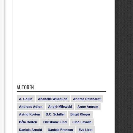
AUTOREN
A. Collin
Anabelle Wildbuch
Andrea Reinhardt
Andreas Adlon
André Milewski
Anne Amrum
Astrid Korten
B.C. Schiller
Birgit Kluger
Béla Bolten
Christiane Lind
Cleo Lavalle
Daniela Arnold
Daniela Frenken
Eva Lirot