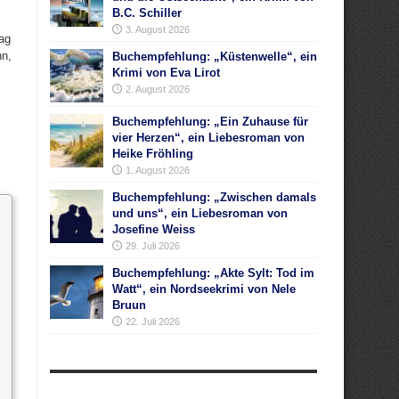
B.C. Schiller
3. August 2026
rag
nn,
Buchempfehlung: „Küstenwelle“, ein
Krimi von Eva Lirot
2. August 2026
Buchempfehlung: „Ein Zuhause für
vier Herzen“, ein Liebesroman von
Heike Fröhling
1. August 2026
Buchempfehlung: „Zwischen damals
und uns“, ein Liebesroman von
Josefine Weiss
29. Juli 2026
Buchempfehlung: „Akte Sylt: Tod im
Watt“, ein Nordseekrimi von Nele
Bruun
22. Juli 2026