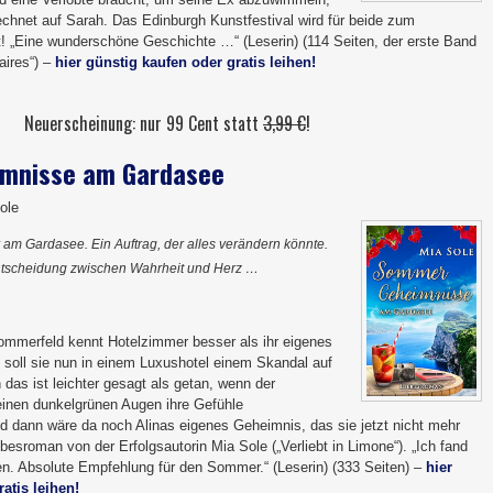
echnet auf Sarah. Das Edinburgh Kunstfestival wird für beide zum
st! „Eine wunderschöne Geschichte …“ (Leserin) (114 Seiten, der erste Band
aires“) –
hier günstig kaufen oder gratis leihen!
Neuerscheinung: nur 99 Cent statt
3,99 €
!
mnisse am Gardasee
ole
am Gardasee. Ein Auftrag, der alles verändern könnte.
tscheidung zwischen Wahrheit und Herz …
Sommerfeld kennt Hotelzimmer besser als ihr eigenes
oll sie nun in einem Luxushotel einem Skandal auf
as ist leichter gesagt als getan, wenn der
seinen dunkelgrünen Augen ihre Gefühle
nd dann wäre da noch Alinas eigenes Geheimnis, das sie jetzt nicht mehr
besroman von der Erfolgsautorin Mia Sole („Verliebt in Limone“). „Ich fand
n. Absolute Empfehlung für den Sommer.“ (Leserin) (333 Seiten) –
hier
atis leihen!