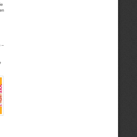
ie
den
 –
e