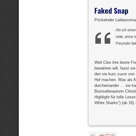
Faked Snap
Prickelnder Liebesroma
Als ich ein
rette, ahne 
Freundin fa
Weil Cleo ihre beste F
bewahren will, fasst sie
den sie kurz zuvor von
Hof machen. Was als Ab
durcheinander … sie ka
Bestsellerautorin Chris
Highlight für tolle Les
White Sharks“) (ab 16)