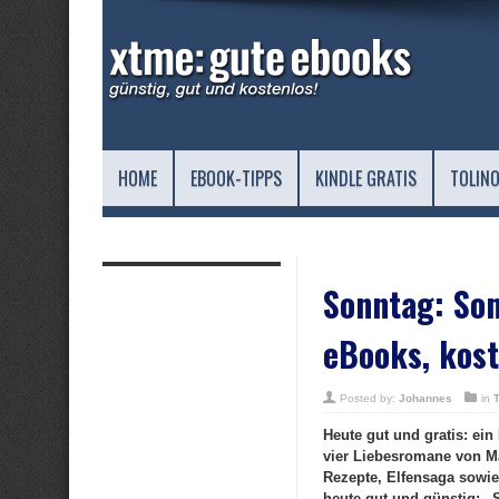
HOME
EBOOK-TIPPS
KINDLE GRATIS
TOLINO
Sonntag: Som
eBooks, kost
Posted by:
Johannes
in
Heute gut und gratis: ei
vier Liebesromane von M
Rezepte, Elfensaga sowi
heute gut und günstig: 