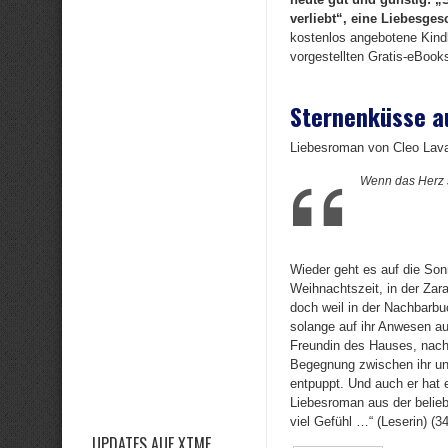
verliebt“, eine Liebesge
kostenlos angebotene Kindl
vorgestellten Gratis-eBooks
Sternenküsse a
Liebesroman von Cleo Lava
Wenn das Herz s
Wieder geht es auf die Sonn
Weihnachtszeit, in der Zara
doch weil in der Nachbarbu
solange auf ihr Anwesen au
Freundin des Hauses, nach 
Begegnung zwischen ihr und
entpuppt. Und auch er hat 
Liebesroman aus der belieb
viel Gefühl …“ (Leserin) (3
UPDATES AUF XTME