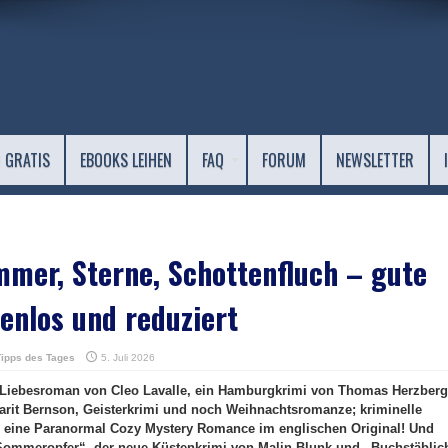
 GRATIS
EBOOKS LEIHEN
FAQ
FORUM
NEWSLETTER
mer, Sterne, Schottenfluch – gute
enlos und reduziert
Tipps des Tages
5. Juli 2026
n Liebesroman von Cleo Lavalle, ein Hamburgkrimi von Thomas Herzberg
arit Bernson, Geisterkrimi und noch Weihnachtsromanze; kriminelle
e eine Paranormal Cozy Mystery Romance im englischen Original! Und
„Sommeropfer“, der neue Küstenkrimi von Malin Blunk und „Buchstäblic