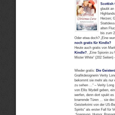
Scottish
glaubt an
Highlands
Herzen; G
Stattdess
alten Flu
bis zum 2
Oder etwa doch? „Eine wun
noch gratis für Kindle?
Heute auch gratis von Mar
Kindle?
, „Eine Spionin zu
Mister White“ (202 Seiten)
Wieder gratis:
Die Geister
Grafikdesignerin Verity Lon
bekommt sie mehr als nur ei
zu sehen …“ – Verity Long 
von Ellis Wydell geben, ei
werfen, denn dort spukt es
knarrende Türen … sie deck
Geisterkrimi von der US-Bes
Spirits“ als erster Fall fü
„Spannung, Humor, Romantik,