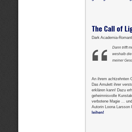
The Call of Li
Dark Academia-Romant
Dann trifft 
weshalb die
meiner Ges
An ihrem achtzehnten G
Das Amulett ihrer versto
erklären kann! Dazu erh
geheimnisvolle Kunstak
verbotene Magie … und 
Autorin Loona Larsson l
leihen!