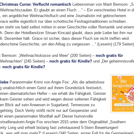
 Christmas Curse: Verflucht romantisch
Liebesroman von Marit Bernson: „S
 Weihnachtszauber. Er glaubt an einen Fluch …“ – Ein verschneites Hotel in 
, ein angeblicher Weihnachtsfluch und eine Journalistin mit gebrochenem
race wollte eigentlich nur über schottische Festtagstraditionen schreiben.
en steht sie bald selbst mitten in einer Geschichte voller Romantik und einem
ch. Denn der Hotelbesitzer Struan Kincaid glaubt, dass jede Liebe bei ihm nur
6. Dezember hält. Grace ist sicher, dass dieser Fluch sie nicht treffen wird.
derschöne Geschichte, um den Alltag zu vergessen …“ (Leserin) (179 Seiten)
it Bernson: „Weihnachtsküsse und Meer“ (200 Seiten) –
noch gratis für
 Weihnachten“ (245 Seiten) –
noch gratis für Kindle?
und „Der geheimnisvoll
 –
noch gratis für Kindle?
diebe
Paranormaler Krimi von Angie Fox: „Als die arbeitslose
g unabsichtlich einen Geist auf ihrem Grundstück festsetzt,
nen übernatürlichen Helfer – sie erhält die Fähigkeit, Geister
kann Geister sehen und wird wegen dieser seltenen Fähigkeit
nen Blick auf sein Anwesen in Sugarland, Tennessee zu
 gehörig. Doch Verity stößt nicht nur auf Gespenster und
t einen paranormalen Mordfall auf! Dieser humorvolle
tsellerautorin Angie Fox erschien 2015 unter dem Originaltitel „Southern
r Verity Long und erhielt bislang fast zehntausend 5-Stern Bewertungen!
 was will man mehr?“ (Leserin) (340 Seiten, erster Fall für die Geisterjäger)