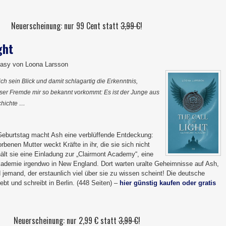
Neuerscheinung: nur 99 Cent statt
3,99 €
!
ght
asy von Loona Larsson
mich sein Blick und damit schlagartig die Erkenntnis,
ser Fremde mir so bekannt vorkommt: Es ist der Junge aus
chichte …
eburtstag macht Ash eine verblüffende Entdeckung:
rbenen Mutter weckt Kräfte in ihr, die sie sich nicht
ält sie eine Einladung zur „Clairmont Academy“, eine
ademie irgendwo in New England. Dort warten uralte Geheimnisse auf Ash,
jemand, der erstaunlich viel über sie zu wissen scheint! Die deutsche
ebt und schreibt in Berlin. (448 Seiten) –
hier günstig kaufen oder gratis
Neuerscheinung: nur 2,99 € statt
3,99 €
!