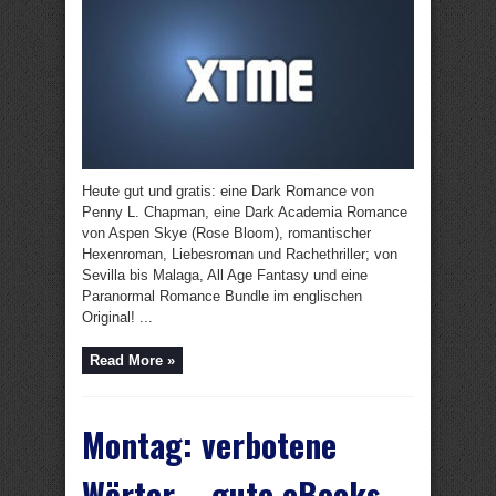
Heute gut und gratis: eine Dark Romance von
Penny L. Chapman, eine Dark Academia Romance
von Aspen Skye (Rose Bloom), romantischer
Hexenroman, Liebesroman und Rachethriller; von
Sevilla bis Malaga, All Age Fantasy und eine
Paranormal Romance Bundle im englischen
Original! ...
Read More »
Montag: verbotene
Wörter – gute eBooks,