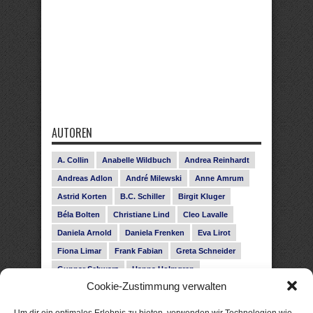
AUTOREN
A. Collin
Anabelle Wildbuch
Andrea Reinhardt
Andreas Adlon
André Milewski
Anne Amrum
Astrid Korten
B.C. Schiller
Birgit Kluger
Béla Bolten
Christiane Lind
Cleo Lavalle
Daniela Arnold
Daniela Frenken
Eva Lirot
Fiona Limar
Frank Fabian
Greta Schneider
Gunnar Schwarz
Hanna Holmgren
Cookie-Zustimmung verwalten
Heike Fröhling
Ina Glahe
Ivo Pala
J. Vellguth
Josefine Weiss
Karolyn Ciseau
Leander Rose