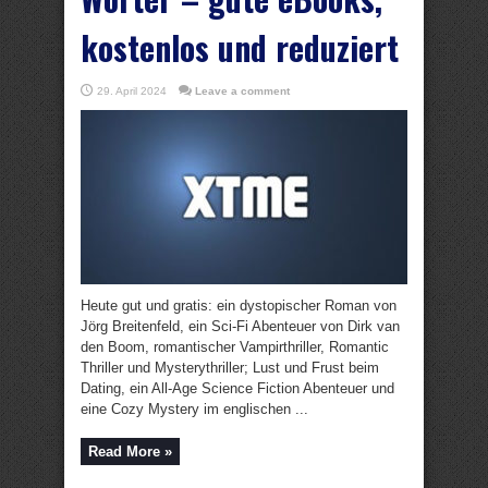
kostenlos und reduziert
29. April 2024
Leave a comment
Heute gut und gratis: ein dystopischer Roman von
Jörg Breitenfeld, ein Sci-Fi Abenteuer von Dirk van
den Boom, romantischer Vampirthriller, Romantic
Thriller und Mysterythriller; Lust und Frust beim
Dating, ein All-Age Science Fiction Abenteuer und
eine Cozy Mystery im englischen ...
Read More »