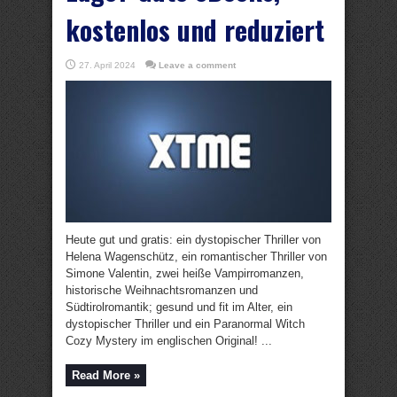
kostenlos und reduziert
27. April 2024
Leave a comment
Heute gut und gratis: ein dystopischer Thriller von
Helena Wagenschütz, ein romantischer Thriller von
Simone Valentin, zwei heiße Vampirromanzen,
historische Weihnachtsromanzen und
Südtirolromantik; gesund und fit im Alter, ein
dystopischer Thriller und ein Paranormal Witch
Cozy Mystery im englischen Original! ...
Read More »