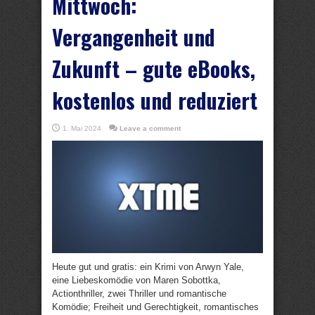
Mittwoch:
Vergangenheit und
Zukunft – gute eBooks,
kostenlos und reduziert
1. Mai 2024
Leave a comment
Heute gut und gratis: ein Krimi von Arwyn Yale,
eine Liebeskomödie von Maren Sobottka,
Actionthriller, zwei Thriller und romantische
Komödie; Freiheit und Gerechtigkeit, romantisches