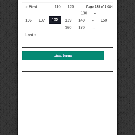
« First
...
110
120
Page 138 of 1.004
130
«
138
136
137
139
140
»
150
160
170
...
Last »
xtme: forum