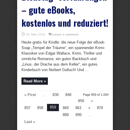
– gute eBooks,
kostenlos und reduziert!
18. März 2014
Leave a comment
Heute gratis für Kindle: die neue Folge der eBook-
Soap „Tempel der Träume“, ein spannender Krimi-
Klassiker von Edgar Wallace, Krimi, Thriller und
sinnliche Romanze; ein gutes Backbuch und
„Linus, der Drache aus dem Keller“, ein gutes
Kinderbuch von Norbert Golluch! Und ...
Read More »
« First
...
830
840
Page 859 of 1.004
850
«
859
857
858
860
861
»
870
880
890
...
Last »