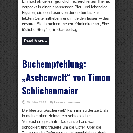
Ein hochaktuelles, gründlich recherchiertes Thema,
verpackt in einen spannenden Plot, und lebendige
Figuren, die den Leser von der ersten bis zur
letzten Seite mitfiebern und mitleiden lassen – das
erwartet Sie in meinem neuen Kriminalroman „Eine
tödliche Story“. (Ein Gastbeitrag ...
Read More »
Buchempfehlung:
„Aschenwelt“ von Timon
Schlichenmaier
20. März 2014
Leave a comment
Die Idee zur „Aschenwelt“ kam mir zu der Zeit, als
in meiner alten Heimat ein schreckliches
Verbrechen geschah. Das ganze Land war
schockiert und trauerte um die Opfer. Über die
Täter und die Opfer wurde viel geschrieben, doch