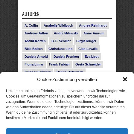
AUTOREN
A. Collin
Anabelle Wildbuch
Andrea Reinhardt
Andreas Adlon
André Milewski
Anne Amrum
Astrid Korten
B.C. Schiller
Birgit Kluger
Béla Bolten
Christiane Lind
Cleo Lavalle
Daniela Arnold
Daniela Frenken
Eva Lirot
Fiona Limar
Frank Fabian
Greta Schneider
Gunnar Schwarz
Hanna Holmgren
Cookie-Zustimmung verwalten
Heike Fröhling
Ina Glahe
Ivo Pala
J. Vellguth
Josefine Weiss
Karolyn Ciseau
Leander Rose
Um dir ein optimales Erlebnis zu bieten, verwenden wir Technologien wie
Leonie Haubrich
Lilly Labord
Livia Pipes
Cookies, um Geräteinformationen zu speichern und/oder darauf
zuzugreifen. Wenn du diesen Technologien zustimmst, können wir Daten
Malin Blunk
Marcus Hünnebeck
Martin Krist
wie das Surfverhalten oder eindeutige IDs auf dieser Website verarbeiten.
Melisa Schwermer
Nele Bruun
Nika Lubitsch
Wenn du deine Zustimmung nicht erteilst oder zurückziehst, können
bestimmte Merkmale und Funktionen beeinträchtigt werden.
Noah Fitz
Nora Amelie
René Junge
Rose Snow
Roxann Hill
Sigrid Konopatzki