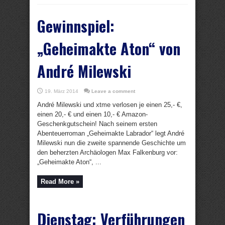
Gewinnspiel:
„Geheimakte Aton“ von
André Milewski
19. März 2014
Leave a comment
André Milewski und xtme verlosen je einen 25,- €,
einen 20,- € und einen 10,- € Amazon-
Geschenkgutschein! Nach seinem ersten
Abenteuerroman „Geheimakte Labrador“ legt André
Milewski nun die zweite spannende Geschichte um
den beherzten Archäologen Max Falkenburg vor:
„Geheimakte Aton“, ...
Read More »
Dienstag: Verführungen