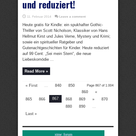
und reduziert!
11. Februar 2014
Leave a comment
Heute gratis für Kindle: ein spukhafter Gothic-
Thriller von Scott Nicholson, Klassiker von Hans
Hellmut Kirst und Jules Verne, Mystery und Krimi;
sowie ein spiritueller Ratgeber und
Gutenachtgeschichten für Kinder. Heute reduziert
auf 99 Cent: „Sei mein Stern“, die neue
Liebeskomödie ...
Read More »
« First
...
840
850
Page 867 of 1.004
860
«
867
865
866
868
869
»
870
880
890
...
Last »
xtme: forum