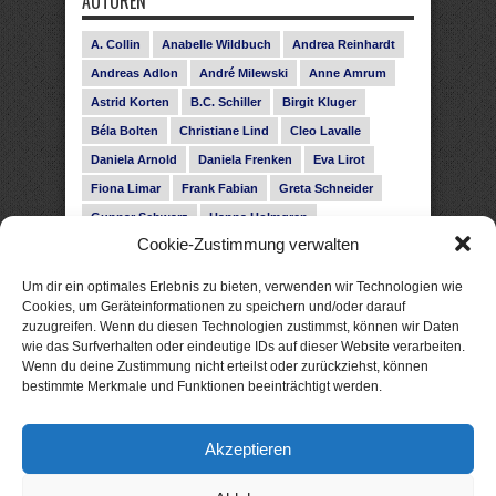
AUTOREN
A. Collin
Anabelle Wildbuch
Andrea Reinhardt
Andreas Adlon
André Milewski
Anne Amrum
Astrid Korten
B.C. Schiller
Birgit Kluger
Béla Bolten
Christiane Lind
Cleo Lavalle
Daniela Arnold
Daniela Frenken
Eva Lirot
Fiona Limar
Frank Fabian
Greta Schneider
Gunnar Schwarz
Hanna Holmgren
Cookie-Zustimmung verwalten
Heike Fröhling
Ina Glahe
Ivo Pala
J. Vellguth
Josefine Weiss
Karolyn Ciseau
Leander Rose
Um dir ein optimales Erlebnis zu bieten, verwenden wir Technologien wie
Leonie Haubrich
Lilly Labord
Livia Pipes
Cookies, um Geräteinformationen zu speichern und/oder darauf
zuzugreifen. Wenn du diesen Technologien zustimmst, können wir Daten
Malin Blunk
Marcus Hünnebeck
Martin Krist
wie das Surfverhalten oder eindeutige IDs auf dieser Website verarbeiten.
Melisa Schwermer
Nele Bruun
Nika Lubitsch
Wenn du deine Zustimmung nicht erteilst oder zurückziehst, können
bestimmte Merkmale und Funktionen beeinträchtigt werden.
Noah Fitz
Nora Amelie
René Junge
Rose Snow
Roxann Hill
Sigrid Konopatzki
Akzeptieren
Silke Nowak
Subina Giuletti
Timo Leibig