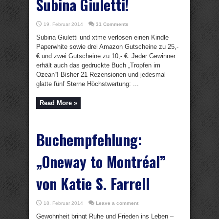
Subina Giuletti!
19. Februar 2014
31 Comments
Subina Giuletti und xtme verlosen einen Kindle
Paperwhite sowie drei Amazon Gutscheine zu 25,-
€ und zwei Gutscheine zu 10,- €. Jeder Gewinner
erhält auch das gedruckte Buch „Tropfen im
Ozean“! Bisher 21 Rezensionen und jedesmal
glatte fünf Sterne Höchstwertung: ...
Read More »
Buchempfehlung:
„Oneway to Montréal”
von Katie S. Farrell
18. Februar 2014
Leave a comment
Gewohnheit bringt Ruhe und Frieden ins Leben –