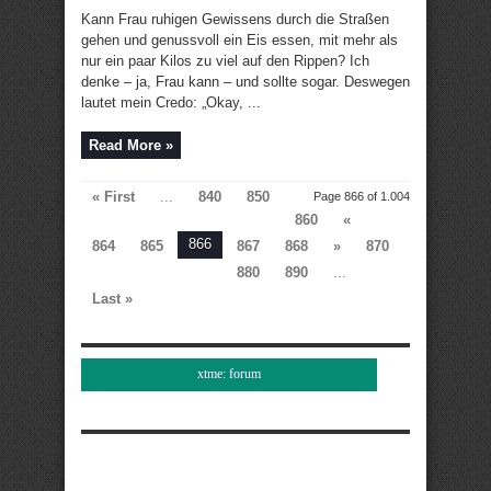
Kann Frau ruhigen Gewissens durch die Straßen
gehen und genussvoll ein Eis essen, mit mehr als
nur ein paar Kilos zu viel auf den Rippen? Ich
denke – ja, Frau kann – und sollte sogar. Deswegen
lautet mein Credo: „Okay, ...
Read More »
« First
...
840
850
Page 866 of 1.004
860
«
866
864
865
867
868
»
870
880
890
...
Last »
xtme: forum