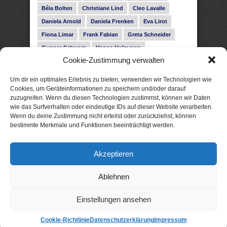
Béla Bolten
Christiane Lind
Cleo Lavalle
Daniela Arnold
Daniela Frenken
Eva Lirot
Fiona Limar
Frank Fabian
Greta Schneider
Gunnar Schwarz
Hanna Holmgren
Cookie-Zustimmung verwalten
Heike Fröhling
Ina Glahe
Ivo Pala
J. Vellguth
Josefine Weiss
Karolyn Ciseau
Leander Rose
Um dir ein optimales Erlebnis zu bieten, verwenden wir Technologien wie
Leonie Haubrich
Lilly Labord
Livia Pipes
Cookies, um Geräteinformationen zu speichern und/oder darauf
zuzugreifen. Wenn du diesen Technologien zustimmst, können wir Daten
Malin Blunk
Marcus Hünnebeck
Martin Krist
wie das Surfverhalten oder eindeutige IDs auf dieser Website verarbeiten.
Melisa Schwermer
Nele Bruun
Nika Lubitsch
Wenn du deine Zustimmung nicht erteilst oder zurückziehst, können
bestimmte Merkmale und Funktionen beeinträchtigt werden.
Noah Fitz
Nora Amelie
René Junge
Rose Snow
Roxann Hill
Sigrid Konopatzki
Akzeptieren
Silke Nowak
Subina Giuletti
Timo Leibig
Ablehnen
Einstellungen ansehen
Cookie-Richtlinie
Datenschutzerklärung
Impressum
© 2026 xtme: gute eBooks. Als Amazon-Partner verdiene ich