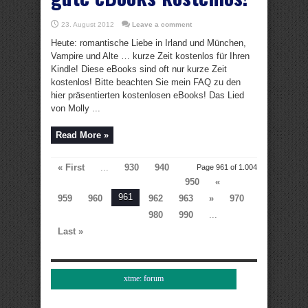
23. August 2012
Leave a comment
Heute: romantische Liebe in Irland und München,
Vampire und Alte … kurze Zeit kostenlos für Ihren
Kindle! Diese eBooks sind oft nur kurze Zeit
kostenlos! Bitte beachten Sie mein FAQ zu den
hier präsentierten kostenlosen eBooks! Das Lied
von Molly ...
Read More »
« First
...
930
940
Page 961 of 1.004
950
«
961
959
960
962
963
»
970
980
990
...
Last »
xtme: forum