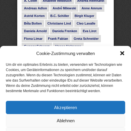
A. Collin
Anabelle Wildbuch
Andrea Reinhardt
Andreas Adlon
André Milewski
Anne Amrum
Astrid Korten
B.C. Schiller
Birgit Kluger
Béla Bolten
Christiane Lind
Cleo Lavalle
Daniela Arnold
Daniela Frenken
Eva Lirot
Fiona Limar
Frank Fabian
Greta Schneider
Gunnar Schwarz
Hanna Holmgren
Cookie-Zustimmung verwalten
Heike Fröhling
Ina Glahe
Ivo Pala
J. Vellguth
Josefine Weiss
Karolyn Ciseau
Leander Rose
Um dir ein optimales Erlebnis zu bieten, verwenden wir Technologien wie
Leonie Haubrich
Lilly Labord
Livia Pipes
Cookies, um Geräteinformationen zu speichern und/oder darauf
zuzugreifen. Wenn du diesen Technologien zustimmst, können wir Daten
Malin Blunk
Marcus Hünnebeck
Martin Krist
wie das Surfverhalten oder eindeutige IDs auf dieser Website verarbeiten.
Melisa Schwermer
Nele Bruun
Nika Lubitsch
Wenn du deine Zustimmung nicht erteilst oder zurückziehst, können
bestimmte Merkmale und Funktionen beeinträchtigt werden.
Noah Fitz
Nora Amelie
René Junge
Rose Snow
Roxann Hill
Sigrid Konopatzki
Akzeptieren
Silke Nowak
Subina Giuletti
Timo Leibig
Ablehnen