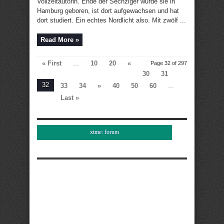
Vollzeitautorin. Ende der Sechziger wurde sie in
Hamburg geboren, ist dort aufgewachsen und hat
dort studiert. Ein echtes Nordlicht also. Mit zwölf ...
Read More »
« First
...
10
20
«
Page 32 of 297
30
31
32
33
34
»
40
50
60
...
Last »
xtme: forum