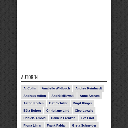
AUTOREN
A. Collin
Anabelle Wildbuch
Andrea Reinhardt
Andreas Adlon
André Milewski
Anne Amrum
Astrid Korten
B.C. Schiller
Birgit Kluger
Béla Bolten
Christiane Lind
Cleo Lavalle
Daniela Arnold
Daniela Frenken
Eva Lirot
Fiona Limar
Frank Fabian
Greta Schneider