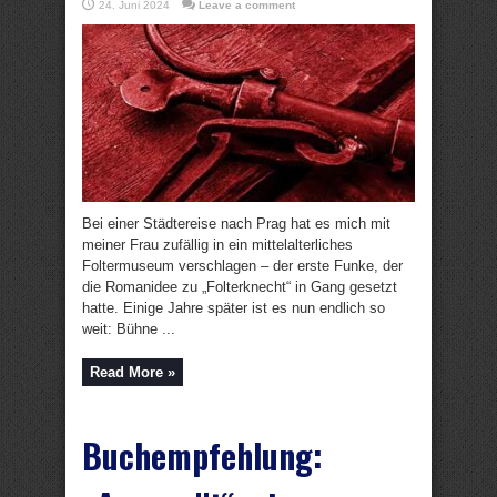
24. Juni 2024
Leave a comment
Bei einer Städtereise nach Prag hat es mich mit
meiner Frau zufällig in ein mittelalterliches
Foltermuseum verschlagen – der erste Funke, der
die Romanidee zu „Folterknecht“ in Gang gesetzt
hatte. Einige Jahre später ist es nun endlich so
weit: Bühne ...
Read More »
Buchempfehlung: