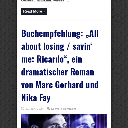
Gesellschaftskritik vereint … ...
Read More »
Buchempfehlung: „All
about losing / savin‘
me: Ricardo“, ein
dramatischer Roman
von Marc Gerhard und
Nika Fay
21. Juni 2024
Leave a comment