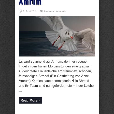
Amrum
8. Juni 2024
Leave a comment
Es wird spannend auf Amrum, denn ein Jogger
findet in den frühen Morgenstunden eine grausam
zugerichtete Frauenleiche am traumhaft schönen,
feinsandigen Strand! (Ein Gastbeitrag von Anne
Amrum) Kriminalhauptkommissarin Hilla Ahrend
und ihr Team sind nun gefordert, die mit der Leiche
...
Read More »