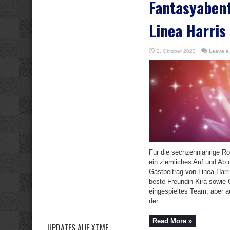
Fantasyaben
Linea Harris
2. Oktober 2022
Leave a
Für die sechzehnjährige Ro
ein ziemliches Auf und Ab 
Gastbeitrag von Linea Harri
beste Freundin Kira sowie 
eingespieltes Team, aber au
der ...
Read More »
UPDATES AUF XTME