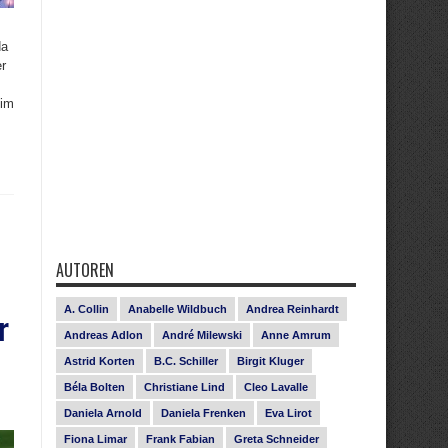
da
er
 im
AUTOREN
A. Collin
Anabelle Wildbuch
Andrea Reinhardt
r
Andreas Adlon
André Milewski
Anne Amrum
Astrid Korten
B.C. Schiller
Birgit Kluger
Béla Bolten
Christiane Lind
Cleo Lavalle
Daniela Arnold
Daniela Frenken
Eva Lirot
Fiona Limar
Frank Fabian
Greta Schneider