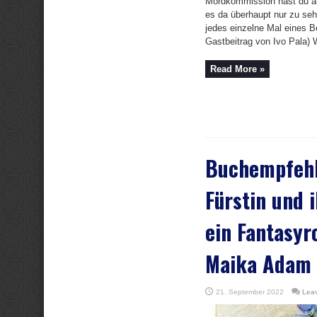
Mordkommission hast du a
es da überhaupt nur zu seh
jedes einzelne Mal eines B
Gastbeitrag von Ivo Pala) W
Read More »
Buchempfehl
Fürstin und i
ein Fantasy
Maika Adam
21. September 2022
Lea