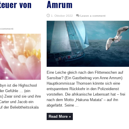
teuer von
Amrum
1. Oktober 2022
Leave a comment
 comment
Eine Leiche gleich nach den Flitterwochen auf
Sansibar? (Ein Gastbeitrag von Anne Amrum)
Hauptkommissar Thomsen könnte sich eine
byn ist die Highschool
entspanntere Rückkehr in den Polizeidienst
der Gefühle … (ein
vorstellen. Die afrikanische Lebensart hat – frei
s) Zwar sind sie und ihre
nach dem Motto „Hakuna Matata“ – auf ihn
Carter und Jacob ein
abgefärbt. Seine ...
f der Beliebtheitsskala
Read More »