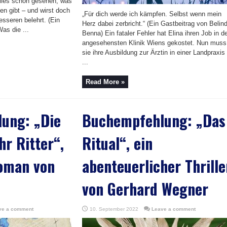
lles schon gesehen, was
en gibt – und wirst doch
„Für dich werde ich kämpfen. Selbst wenn mein
esseren belehrt. (Ein
Herz dabei zerbricht.“ (Ein Gastbeitrag von Belin
as die ...
Benna) Ein fataler Fehler hat Elina ihren Job in d
angesehensten Klinik Wiens gekostet. Nun muss
sie ihre Ausbildung zur Ärztin in einer Landpraxis
...
Read More »
ung: „Die
Buchempfehlung: „Das
hr Ritter“,
Ritual“, ein
roman von
abenteuerlicher Thrille
von Gerhard Wegner
ve a comment
10. September 2022
Leave a comment