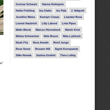
Gunnar Schwarz
Hanna Holmgren
Heike Fröhling
Ina Glahe
Ivo Pala
J. Vellguth
Josefine Weiss
Karolyn Ciseau
Leander Rose
Leonie Haubrich
Lilly Labord
Livia Pipes
Malin Blunk
Marcus Hünnebeck
Martin Krist
Melisa Schwermer
Nele Bruun
Nika Lubitsch
Noah Fitz
Nora Amelie
René Junge
Rose Snow
Roxann Hill
Sigrid Konopatzki
Silke Nowak
Subina Giuletti
Timo Leibig
ue“