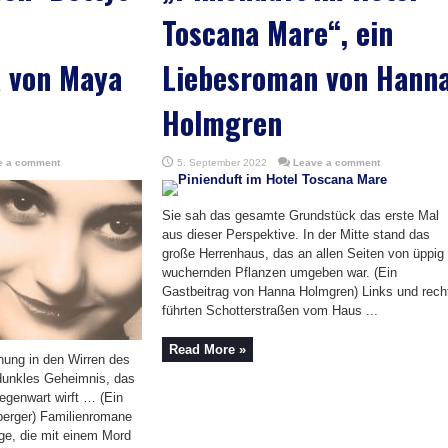
Toscana Mare“, ein
a von Maya
Liebesroman von Hann
Holmgren
e a comment
5. September 2022
Leave a comment
Sie sah das gesamte Grundstück das erste Mal
aus dieser Perspektive. In der Mitte stand das
große Herrenhaus, das an allen Seiten von üppig
wuchernden Pflanzen umgeben war. (Ein
Gastbeitrag von Hanna Holmgren) Links und rech
führten Schotterstraßen vom Haus ...
Read More »
nung in den Wirren des
 dunkles Geheimnis, das
Gegenwart wirft … (Ein
berger) Familienromane
ige, die mit einem Mord