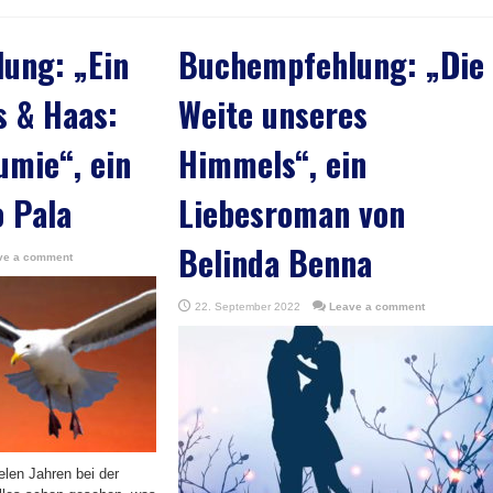
ung: „Ein
Buchempfehlung: „Die
s & Haas:
Weite unseres
umie“, ein
Himmels“, ein
o Pala
Liebesroman von
Belinda Benna
ve a comment
22. September 2022
Leave a comment
elen Jahren bei der