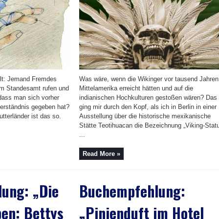
llt: Jemand Fremdes
Was wäre, wenn die Wikinger vor tausend Jahren
um Standesamt rufen und
Mittelamerika erreicht hätten und auf die
dass man sich vorher
indianischen Hochkulturen gestoßen wären? Das
verständnis gegeben hat?
ging mir durch den Kopf, als ich in Berlin in einer
tterländer ist das so.
Ausstellung über die historische mexikanische
Stätte Teotihuacan die Bezeichnung „Viking-Stat
...
Read More »
ung: „Die
Buchempfehlung:
en: Bettys
„Pinienduft im Hotel