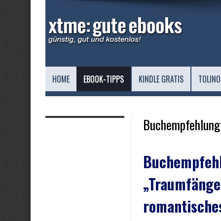
HOME
EBOOK-TIPPS
KINDLE GRATIS
TOLINO
Buchempfehlung
Buchempfeh
„Traumfänger
romantische