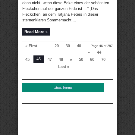
dann nicht, wenn diese Ecke eines der schönsten
Fleckchen auf der ganzen Erde ist …“ „Das
Fleckchen, an dem Tatjana Peters in dieser
sternenklaren Sommernacht ...
Read More »
« First
...
20
30
40
Page 46 of 297
«
44
46
45
47
48
»
50
60
70
...
Last »
xtme: forum