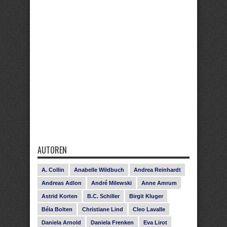
AUTOREN
A. Collin
Anabelle Wildbuch
Andrea Reinhardt
Andreas Adlon
André Milewski
Anne Amrum
Astrid Korten
B.C. Schiller
Birgit Kluger
Béla Bolten
Christiane Lind
Cleo Lavalle
Daniela Arnold
Daniela Frenken
Eva Lirot