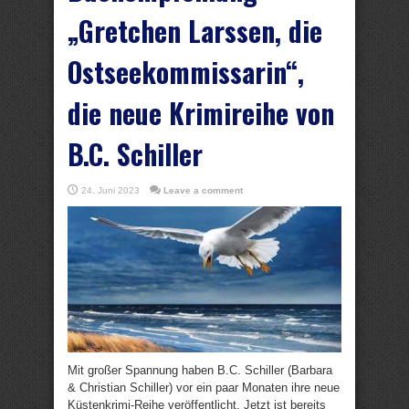
„Gretchen Larssen, die
Ostseekommissarin“,
die neue Krimireihe von
B.C. Schiller
24. Juni 2023
Leave a comment
Mit großer Spannung haben B.C. Schiller (Barbara
& Christian Schiller) vor ein paar Monaten ihre neue
Küstenkrimi-Reihe veröffentlicht. Jetzt ist bereits