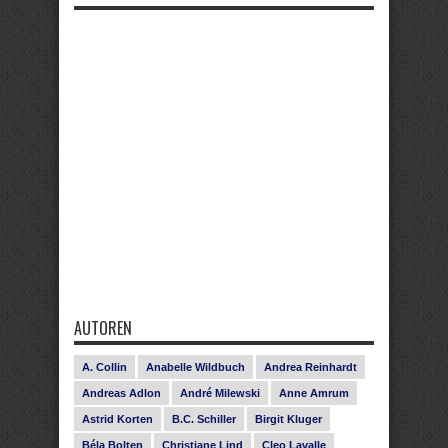
AUTOREN
A. Collin
Anabelle Wildbuch
Andrea Reinhardt
Andreas Adlon
André Milewski
Anne Amrum
Astrid Korten
B.C. Schiller
Birgit Kluger
Béla Bolten
Christiane Lind
Cleo Lavalle