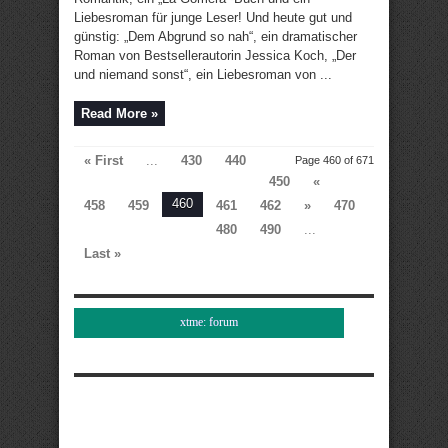
Liebesroman für junge Leser! Und heute gut und
günstig: „Dem Abgrund so nah“, ein dramatischer
Roman von Bestsellerautorin Jessica Koch, „Der
und niemand sonst“, ein Liebesroman von ...
Read More »
« First
...
430
440
Page 460 of 671
450
«
460
458
459
461
462
»
470
480
490
...
Last »
xtme: forum