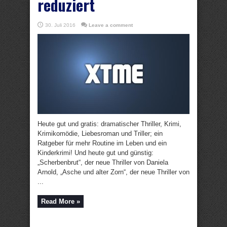
reduziert
30. Juli 2016
Leave a comment
Heute gut und gratis: dramatischer Thriller, Krimi,
Krimikomödie, Liebesroman und Triller; ein
Ratgeber für mehr Routine im Leben und ein
Kinderkrimi! Und heute gut und günstig:
„Scherbenbrut“, der neue Thriller von Daniela
Arnold, „Asche und alter Zorn“, der neue Thriller von
...
Read More »