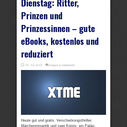
Dienstag: Ritter,
Prinzen und
Prinzessinnen – gute
eBooks, kostenlos und
reduziert
26. Juli 2016
Leave a comment
Heute gut und gratis: Verschwörungsthriller,
Märchenromantik und zwei Krimis; ein Paläo-