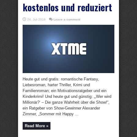
kostenlos und reduziert
24. Juli 2016
Leave a comment
Heute gut und gratis: romantische Fantasy,
Liebesroman, harter Thriller, Krimi und
Familienroman; ein Motivationsratgeber und ein
Kinderkrimi! Und heute gut und günstig: „‚Wer wird
Millionär?‘ – Die ganze Wahrheit über die Show!“,
ein Ratgeber von Show-Gewinner Alexander
Zimmer, „Sommer mit Happy ...
Read More »