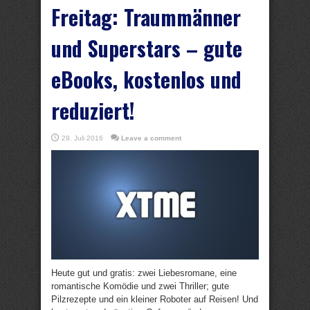
Freitag: Traummänner
und Superstars – gute
eBooks, kostenlos und
reduziert!
29. Juli 2016
Leave a comment
Heute gut und gratis: zwei Liebesromane, eine
romantische Komödie und zwei Thriller; gute
Pilzrezepte und ein kleiner Roboter auf Reisen! Und