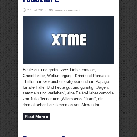
27. Juli 2016
Leave a comment
Heute gut und gratis: zwei Liebesromane,
Gruselthriller, Weltuntergang, Krimi und Romantic
Thriller; ein Gesundheitsratgeber und ein Papagei
für alle Fälle! Und heute gut und günstig: „Jagen,
sammeln und verlieben“, eine Paläo-Liebeskomödie
von Julia Jenner und „Wildrosengeflüster“, ein
dramatischer Familienroman von Alexandra ...
Read More »