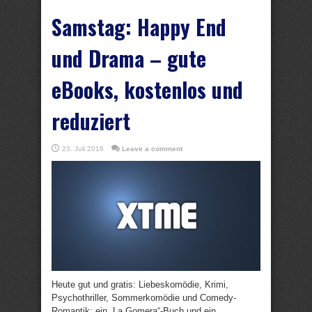
Samstag: Happy End
und Drama – gute
eBooks, kostenlos und
reduziert
23. Juli 2016
Leave a comment
Heute gut und gratis: Liebeskomödie, Krimi,
Psychothriller, Sommerkomödie und Comedy-
Romantik; ein „La Gomera“-Buch und ein