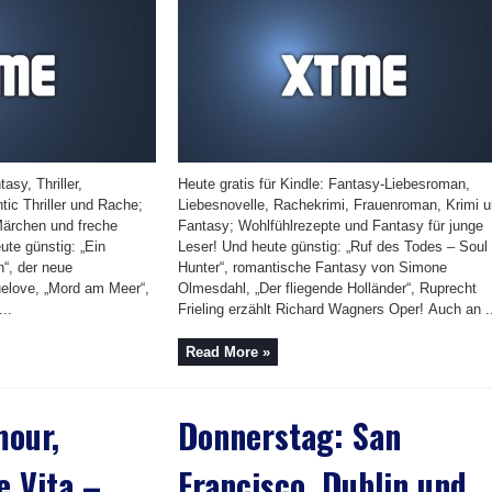
asy, Thriller,
Heute gratis für Kindle: Fantasy-Liebesroman,
ic Thriller und Rache;
Liebesnovelle, Rachekrimi, Frauenroman, Krimi 
Märchen und freche
Fantasy; Wohlfühlrezepte und Fantasy für junge
te günstig: „Ein
Leser! Und heute günstig: „Ruf des Todes – Soul
“, der neue
Hunter“, romantische Fantasy von Simone
uelove, „Mord am Meer“,
Olmesdahl, „Der fliegende Holländer“, Ruprecht
..
Frieling erzählt Richard Wagners Oper! Auch an .
Read More »
mour,
Donnerstag: San
e Vita –
Francisco, Dublin und