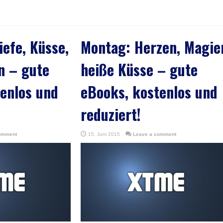
iefe, Küsse,
Montag: Herzen, Magier
n – gute
heiße Küsse – gute
enlos und
eBooks, kostenlos und
reduziert!
omment
15. Juni 2015
Leave a comment