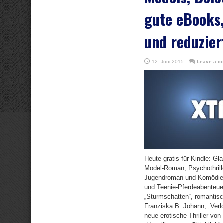
gute eBooks,
und reduzier
12. Juni 2015
Leave a c
Heute gratis für Kindle: G
Model-Roman, Psychothrill
Jugendroman und Komödie;
und Teenie-Pferdeabenteuer
„Sturmschatten“, romantis
Franziska B. Johann, „Verl
neue erotische Thriller vo