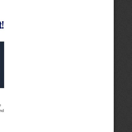
t!
e
Und