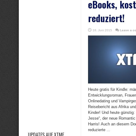
eBooks, kost
reduziert!
18. Juni 2015
Leave a c
Heute gratis für Kindle: m
Entwicklungsroman, Frauen
Onlinedating und Vampirges
Reisebericht aus Afrika und
Kinder! Und heute günstig: 
Jesse“, der neue Romantic T
Harris! Auch an diesem Do
reduzierte ...
UPDATES AUF XTME