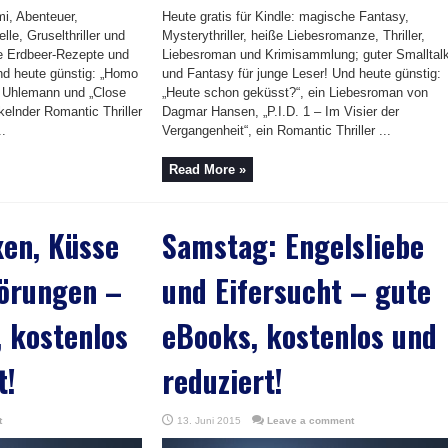
mi, Abenteuer,
Heute gratis für Kindle: magische Fantasy,
le, Gruselthriller und
Mysterythriller, heiße Liebesromanze, Thriller,
e Erdbeer-Rezepte und
Liebesroman und Krimisammlung; guter Smalltal
nd heute günstig: „Homo
und Fantasy für junge Leser! Und heute günstig:
an Uhlemann und „Close
„Heute schon geküsst?“, ein Liebesroman von
kelnder Romantic Thriller
Dagmar Hansen, „P.I.D. 1 – Im Visier der
.
Vergangenheit“, ein Romantic Thriller ...
Read More »
xen, Küsse
Samstag: Engelsliebe
örungen –
und Eifersucht – gute
 kostenlos
eBooks, kostenlos und
t!
reduziert!
t
13. Juni 2015
Leave a comment