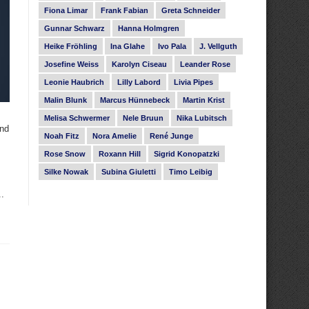
Fiona Limar
Frank Fabian
Greta Schneider
Gunnar Schwarz
Hanna Holmgren
Heike Fröhling
Ina Glahe
Ivo Pala
J. Vellguth
Josefine Weiss
Karolyn Ciseau
Leander Rose
Leonie Haubrich
Lilly Labord
Livia Pipes
Malin Blunk
Marcus Hünnebeck
Martin Krist
Melisa Schwermer
Nele Bruun
Nika Lubitsch
und
Noah Fitz
Nora Amelie
René Junge
Rose Snow
Roxann Hill
Sigrid Konopatzki
Silke Nowak
Subina Giuletti
Timo Leibig
..