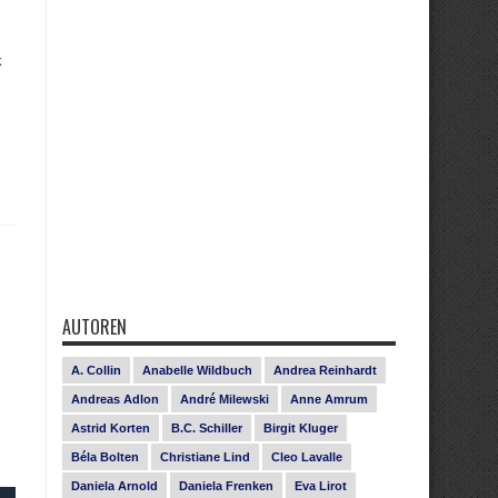
k
AUTOREN
A. Collin
Anabelle Wildbuch
Andrea Reinhardt
Andreas Adlon
André Milewski
Anne Amrum
Astrid Korten
B.C. Schiller
Birgit Kluger
Béla Bolten
Christiane Lind
Cleo Lavalle
Daniela Arnold
Daniela Frenken
Eva Lirot