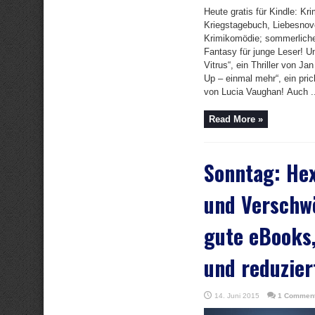
Heute gratis für Kindle: Kri
Kriegstagebuch, Liebesnovel
Krimikomödie; sommerlich
Fantasy für junge Leser! U
Vitrus“, ein Thriller von J
Up – einmal mehr“, ein pric
von Lucia Vaughan! Auch ..
Read More »
Sonntag: He
und Verschw
gute eBooks,
und reduzier
14. Juni 2015
1 Commen