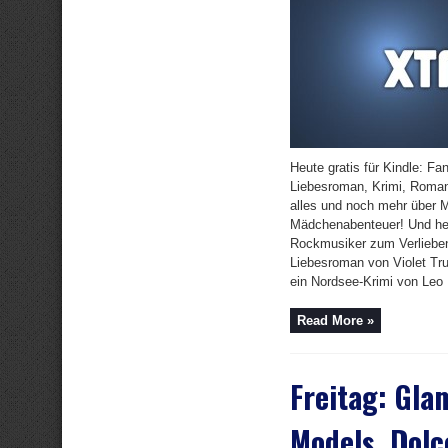
Heute gratis für Kindle: Fant
Liebesroman, Krimi, Romant
alles und noch mehr über 
Mädchenabenteuer! Und heu
Rockmusiker zum Verlieben
Liebesroman von Violet Tr
ein Nordsee-Krimi von Leo .
Read More »
Freitag: Gla
Models, Dolc