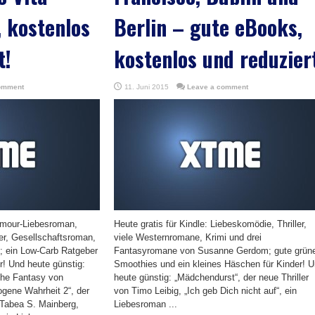
 kostenlos
Berlin – gute eBooks,
t!
kostenlos und reduzier
omment
11. Juni 2015
Leave a comment
lamour-Liebesroman,
Heute gratis für Kindle: Liebeskomödie, Thriller,
er, Gesellschaftsroman,
viele Westernromane, Krimi und drei
 ein Low-Carb Ratgeber
Fantasyromane von Susanne Gerdom; gute grün
! Und heute günstig:
Smoothies und ein kleines Häschen für Kinder! 
che Fantasy von
heute günstig: „Mädchendurst“, der neue Thriller
ogene Wahrheit 2“, der
von Timo Leibig, „Ich geb Dich nicht auf“, ein
n Tabea S. Mainberg,
Liebesroman ...