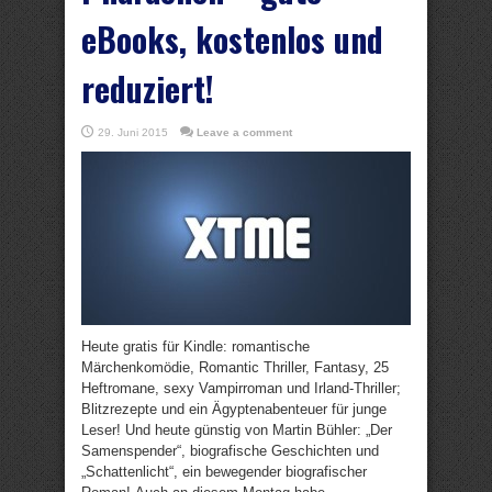
eBooks, kostenlos und
reduziert!
29. Juni 2015
Leave a comment
Heute gratis für Kindle: romantische
Märchenkomödie, Romantic Thriller, Fantasy, 25
Heftromane, sexy Vampirroman und Irland-Thriller;
Blitzrezepte und ein Ägyptenabenteuer für junge
Leser! Und heute günstig von Martin Bühler: „Der
Samenspender“, biografische Geschichten und
„Schattenlicht“, ein bewegender biografischer