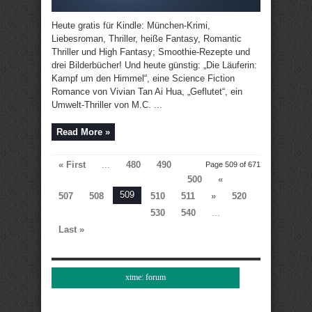
Heute gratis für Kindle: München-Krimi,
Liebesroman, Thriller, heiße Fantasy, Romantic
Thriller und High Fantasy; Smoothie-Rezepte und
drei Bilderbücher! Und heute günstig: „Die Läuferin:
Kampf um den Himmel“, eine Science Fiction
Romance von Vivian Tan Ai Hua, „Geflutet“, ein
Umwelt-Thriller von M.C. ...
Read More »
« First
...
480
490
Page 509 of 671
500
«
509
507
508
510
511
»
520
530
540
...
Last »
xtme: forum