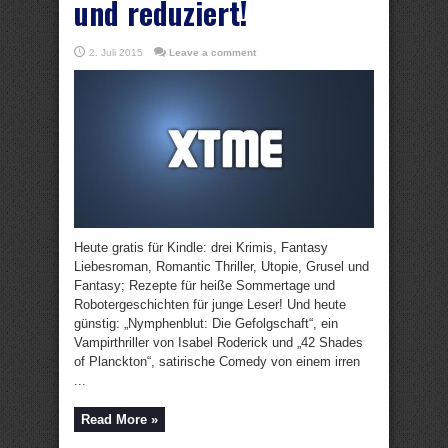
und reduziert!
2. Juli 2015
Leave a comment
Heute gratis für Kindle: drei Krimis, Fantasy
Liebesroman, Romantic Thriller, Utopie, Grusel und
Fantasy; Rezepte für heiße Sommertage und
Robotergeschichten für junge Leser! Und heute
günstig: „Nymphenblut: Die Gefolgschaft“, ein
Vampirthriller von Isabel Roderick und „42 Shades
of Planckton“, satirische Comedy von einem irren
...
Read More »