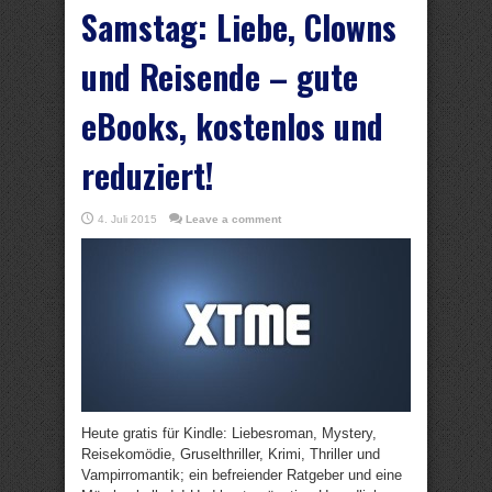
Samstag: Liebe, Clowns
und Reisende – gute
eBooks, kostenlos und
reduziert!
4. Juli 2015
Leave a comment
Heute gratis für Kindle: Liebesroman, Mystery,
Reisekomödie, Gruselthriller, Krimi, Thriller und
Vampirromantik; ein befreiender Ratgeber und eine