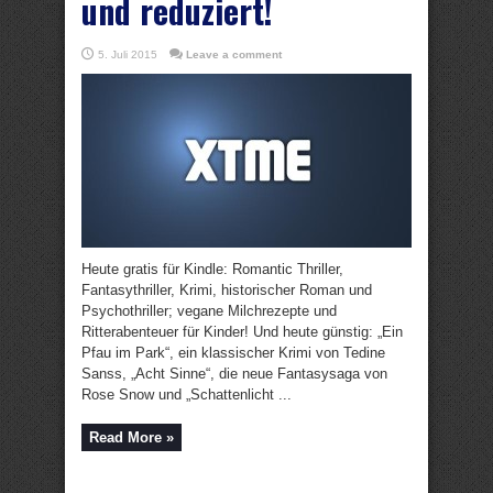
und reduziert!
5. Juli 2015
Leave a comment
Heute gratis für Kindle: Romantic Thriller,
Fantasythriller, Krimi, historischer Roman und
Psychothriller; vegane Milchrezepte und
Ritterabenteuer für Kinder! Und heute günstig: „Ein
Pfau im Park“, ein klassischer Krimi von Tedine
Sanss, „Acht Sinne“, die neue Fantasysaga von
Rose Snow und „Schattenlicht ...
Read More »