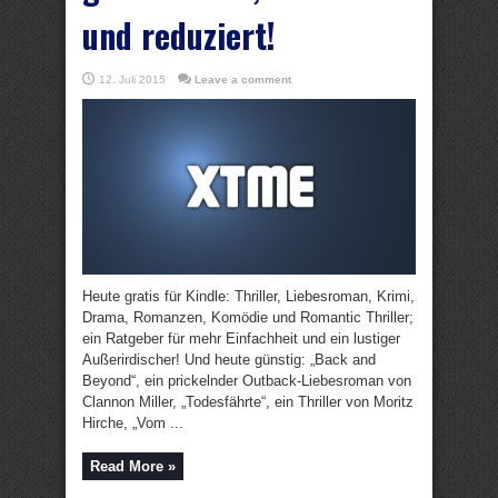
und reduziert!
12. Juli 2015
Leave a comment
Heute gratis für Kindle: Thriller, Liebesroman, Krimi,
Drama, Romanzen, Komödie und Romantic Thriller;
ein Ratgeber für mehr Einfachheit und ein lustiger
Außerirdischer! Und heute günstig: „Back and
Beyond“, ein prickelnder Outback-Liebesroman von
Clannon Miller, „Todesfährte“, ein Thriller von Moritz
Hirche, „Vom ...
Read More »