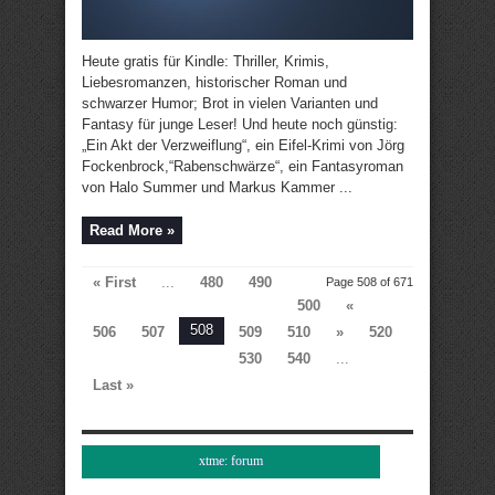
Heute gratis für Kindle: Thriller, Krimis,
Liebesromanzen, historischer Roman und
schwarzer Humor; Brot in vielen Varianten und
Fantasy für junge Leser! Und heute noch günstig:
„Ein Akt der Verzweiflung“, ein Eifel-Krimi von Jörg
Fockenbrock,“Rabenschwärze“, ein Fantasyroman
von Halo Summer und Markus Kammer ...
Read More »
« First
...
480
490
Page 508 of 671
500
«
508
506
507
509
510
»
520
530
540
...
Last »
xtme: forum