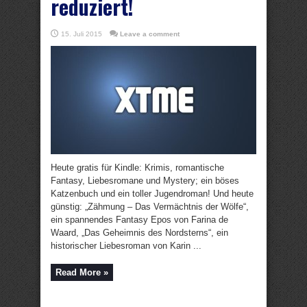
reduziert!
15. Juli 2015
Leave a comment
Heute gratis für Kindle: Krimis, romantische
Fantasy, Liebesromane und Mystery; ein böses
Katzenbuch und ein toller Jugendroman! Und heute
günstig: „Zähmung – Das Vermächtnis der Wölfe“,
ein spannendes Fantasy Epos von Farina de
Waard, „Das Geheimnis des Nordsterns“, ein
historischer Liebesroman von Karin ...
Read More »