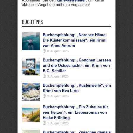
Abonnieren Sie den
xtme-Newsletter
, um keine
aktuellen Angebote mehr zu verpassen!
BUCHTIPPS
Buchempfehlung: „Nordsee Häme:
Die Küstenkommissare“, ein Krimi
von Anne Amrum
8. August 2026
Buchempfehlung: „Gretchen Larssen
und die Ostseenacht“, ein Krimi von
B.C. Schiller
3. August 2026
Buchempfehlung: „Küstenwelle“, ein
Krimi von Eva Lirot
2. August 2026
Buchempfehlung: „Ein Zuhause für
vier Herzen“, ein Liebesroman von
Heike Fröhling
1. August 2026
Buchempfehlung: „Zwischen damals