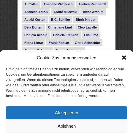
A. Collin
Anabelle Wildbuch
Andrea Reinhardt
Andreas Adlon
André Milewski
Anne Amrum
Astrid Korten
B.C. Schiller
Birgit Kluger
Béla Bolten
Christiane Lind
Cleo Lavalle
Daniela Arnold
Daniela Frenken
Eva Lirot
Fiona Limar
Frank Fabian
Greta Schneider
Gunnar Schwarz
Hanna Holmgren
Cookie-Zustimmung verwalten
Heike Fröhling
Ina Glahe
Ivo Pala
J. Vellguth
Josefine Weiss
Karolyn Ciseau
Leander Rose
Um dir ein optimales Erlebnis zu bieten, verwenden wir Technologien wie
Leonie Haubrich
Lilly Labord
Livia Pipes
Cookies, um Geräteinformationen zu speichern und/oder darauf
zuzugreifen. Wenn du diesen Technologien zustimmst, können wir Daten
Malin Blunk
Marcus Hünnebeck
Martin Krist
wie das Surfverhalten oder eindeutige IDs auf dieser Website verarbeiten.
Melisa Schwermer
Nele Bruun
Nika Lubitsch
Wenn du deine Zustimmung nicht erteilst oder zurückziehst, können
bestimmte Merkmale und Funktionen beeinträchtigt werden.
Noah Fitz
Nora Amelie
René Junge
Rose Snow
Roxann Hill
Sigrid Konopatzki
Akzeptieren
Silke Nowak
Subina Giuletti
Timo Leibig
Ablehnen