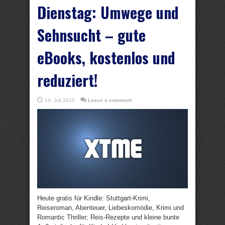
Dienstag: Umwege und
Sehnsucht – gute
eBooks, kostenlos und
reduziert!
14. Juli 2015
Leave a comment
Heute gratis für Kindle: Stuttgart-Krimi,
Reiseroman, Abenteuer, Liebeskomödie, Krimi und
Romantic Thriller; Reis-Rezepte und kleine bunte