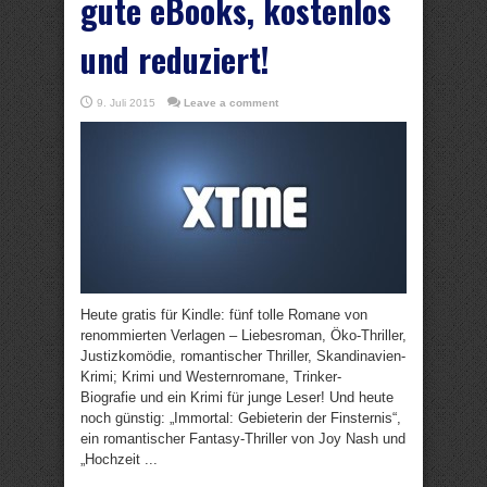
gute eBooks, kostenlos
und reduziert!
9. Juli 2015
Leave a comment
Heute gratis für Kindle: fünf tolle Romane von
renommierten Verlagen – Liebesroman, Öko-Thriller,
Justizkomödie, romantischer Thriller, Skandinavien-
Krimi; Krimi und Westernromane, Trinker-
Biografie und ein Krimi für junge Leser! Und heute
noch günstig: „Immortal: Gebieterin der Finsternis“,
ein romantischer Fantasy-Thriller von Joy Nash und
„Hochzeit ...