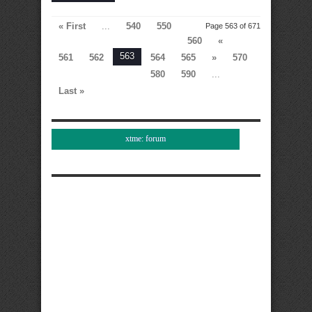
« First
...
540
550
Page 563 of 671
560
«
563
561
562
564
565
»
570
580
590
...
Last »
xtme: forum