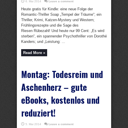
6. Mai 2014
Leave a comment
Heute gratis für Kindle: eine neue Folge der
Romantic-Thriller Soap „Tempel der Träume“; ein
Thriller, Krimi, Katzen-Mystery und Western;
Frühlingsrezepte und die Sage des
Riesen Rübezahl! Und heute nur 99 Cent: „Es wird
sterben“, ein spannender Psychothriller von Dorothé
Kanders; und „Leistung: ...
Read More »
Montag: Todesreim und
Aschenherz – gute
eBooks, kostenlos und
reduziert!
5. Mai 2014
Leave a comment