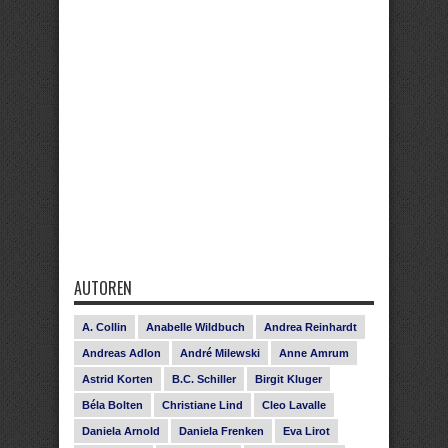
AUTOREN
A. Collin
Anabelle Wildbuch
Andrea Reinhardt
Andreas Adlon
André Milewski
Anne Amrum
Astrid Korten
B.C. Schiller
Birgit Kluger
Béla Bolten
Christiane Lind
Cleo Lavalle
Daniela Arnold
Daniela Frenken
Eva Lirot