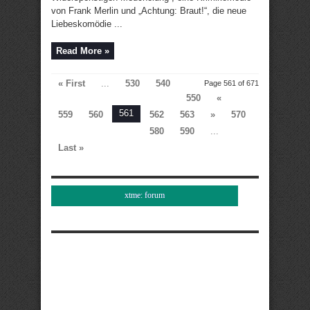
von Frank Merlin und „Achtung: Braut!“, die neue
Liebeskomödie ...
Read More »
« First
...
530
540
Page 561 of 671
550
«
561
559
560
562
563
»
570
580
590
...
Last »
xtme: forum