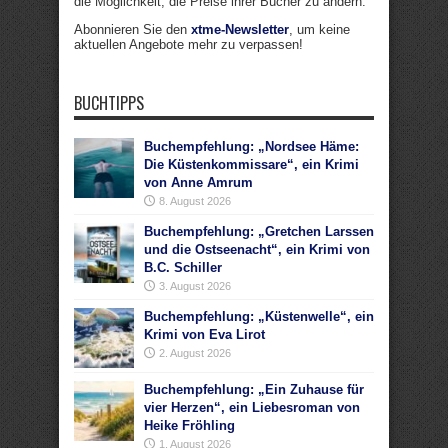
die Möglichkeit, die Preise ihrer Bücher zu ändern.
Abonnieren Sie den
xtme-Newsletter
, um keine
aktuellen Angebote mehr zu verpassen!
BUCHTIPPS
Buchempfehlung: „Nordsee Häme:
Die Küstenkommissare“, ein Krimi
von Anne Amrum
8. August 2026
Buchempfehlung: „Gretchen Larssen
und die Ostseenacht“, ein Krimi von
B.C. Schiller
3. August 2026
Buchempfehlung: „Küstenwelle“, ein
Krimi von Eva Lirot
2. August 2026
Buchempfehlung: „Ein Zuhause für
vier Herzen“, ein Liebesroman von
Heike Fröhling
1. August 2026