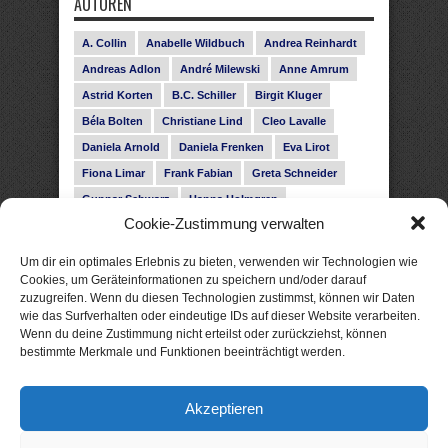
AUTOREN
A. Collin
Anabelle Wildbuch
Andrea Reinhardt
Andreas Adlon
André Milewski
Anne Amrum
Astrid Korten
B.C. Schiller
Birgit Kluger
Béla Bolten
Christiane Lind
Cleo Lavalle
Daniela Arnold
Daniela Frenken
Eva Lirot
Fiona Limar
Frank Fabian
Greta Schneider
Gunnar Schwarz
Hanna Holmgren
Cookie-Zustimmung verwalten
Heike Fröhling
Ina Glahe
Ivo Pala
J. Vellguth
Josefine Weiss
Karolyn Ciseau
Leander Rose
Um dir ein optimales Erlebnis zu bieten, verwenden wir Technologien wie
Leonie Haubrich
Lilly Labord
Livia Pipes
Cookies, um Geräteinformationen zu speichern und/oder darauf
zuzugreifen. Wenn du diesen Technologien zustimmst, können wir Daten
Malin Blunk
Marcus Hünnebeck
Martin Krist
wie das Surfverhalten oder eindeutige IDs auf dieser Website verarbeiten.
Melisa Schwermer
Nele Bruun
Nika Lubitsch
Wenn du deine Zustimmung nicht erteilst oder zurückziehst, können
bestimmte Merkmale und Funktionen beeinträchtigt werden.
Noah Fitz
Nora Amelie
René Junge
Rose Snow
Roxann Hill
Sigrid Konopatzki
Akzeptieren
Silke Nowak
Subina Giuletti
Timo Leibig