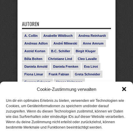
AUTOREN
A. Collin
Anabelle Wildbuch
Andrea Reinhardt
Andreas Adlon
André Milewski
Anne Amrum
Astrid Korten
B.C. Schiller
Birgit Kluger
Béla Bolten
Christiane Lind
Cleo Lavalle
Daniela Arnold
Daniela Frenken
Eva Lirot
Fiona Limar
Frank Fabian
Greta Schneider
Gunnar Schwarz
Hanna Holmgren
Cookie-Zustimmung verwalten
Heike Fröhling
Ina Glahe
Ivo Pala
J. Vellguth
Josefine Weiss
Karolyn Ciseau
Leander Rose
Um dir ein optimales Erlebnis zu bieten, verwenden wir Technologien wie
Leonie Haubrich
Lilly Labord
Livia Pipes
Cookies, um Geräteinformationen zu speichern und/oder darauf
zuzugreifen. Wenn du diesen Technologien zustimmst, können wir Daten
Malin Blunk
Marcus Hünnebeck
Martin Krist
wie das Surfverhalten oder eindeutige IDs auf dieser Website verarbeiten.
Melisa Schwermer
Nele Bruun
Nika Lubitsch
Wenn du deine Zustimmung nicht erteilst oder zurückziehst, können
bestimmte Merkmale und Funktionen beeinträchtigt werden.
Noah Fitz
Nora Amelie
René Junge