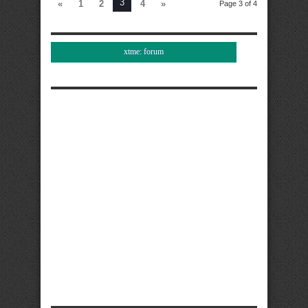
3
«
1
2
4
»
Page 3 of 4
xtme: forum