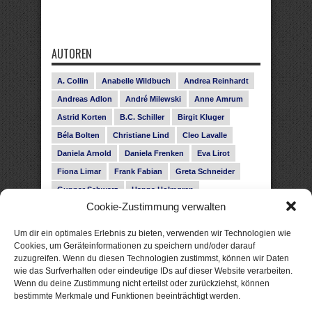
AUTOREN
A. Collin
Anabelle Wildbuch
Andrea Reinhardt
Andreas Adlon
André Milewski
Anne Amrum
Astrid Korten
B.C. Schiller
Birgit Kluger
Béla Bolten
Christiane Lind
Cleo Lavalle
Daniela Arnold
Daniela Frenken
Eva Lirot
Fiona Limar
Frank Fabian
Greta Schneider
Gunnar Schwarz
Hanna Holmgren
Cookie-Zustimmung verwalten
Heike Fröhling
Ina Glahe
Ivo Pala
J. Vellguth
Josefine Weiss
Karolyn Ciseau
Leander Rose
Um dir ein optimales Erlebnis zu bieten, verwenden wir Technologien wie
Leonie Haubrich
Lilly Labord
Livia Pipes
Cookies, um Geräteinformationen zu speichern und/oder darauf
zuzugreifen. Wenn du diesen Technologien zustimmst, können wir Daten
Malin Blunk
Marcus Hünnebeck
Martin Krist
wie das Surfverhalten oder eindeutige IDs auf dieser Website verarbeiten.
Melisa Schwermer
Nele Bruun
Nika Lubitsch
Wenn du deine Zustimmung nicht erteilst oder zurückziehst, können
bestimmte Merkmale und Funktionen beeinträchtigt werden.
Noah Fitz
Nora Amelie
René Junge