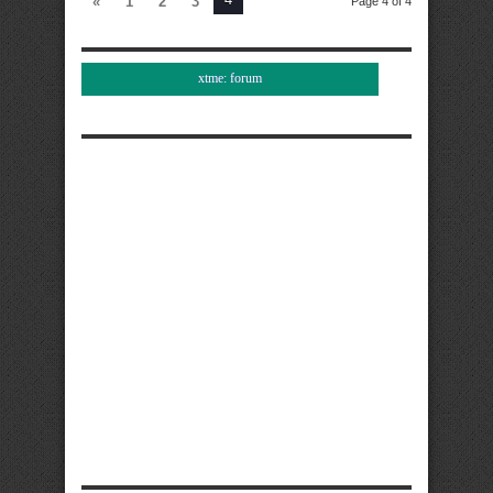
«
1
2
3
Page 4 of 4
xtme: forum