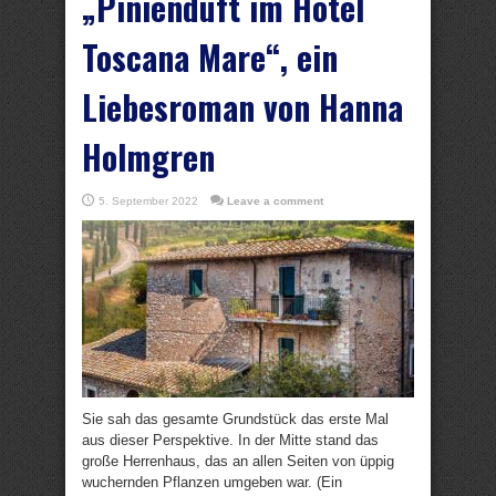
„Pinienduft im Hotel
Toscana Mare“, ein
Liebesroman von Hanna
Holmgren
5. September 2022
Leave a comment
Sie sah das gesamte Grundstück das erste Mal
aus dieser Perspektive. In der Mitte stand das
große Herrenhaus, das an allen Seiten von üppig
wuchernden Pflanzen umgeben war. (Ein