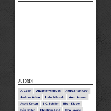
AUTOREN
A. Collin
Anabelle Wildbuch
Andrea Reinhardt
Andreas Adlon
André Milewski
Anne Amrum
Astrid Korten
B.C. Schiller
Birgit Kluger
Béla Bolten
Christiane Lind
Cleo Lavalle