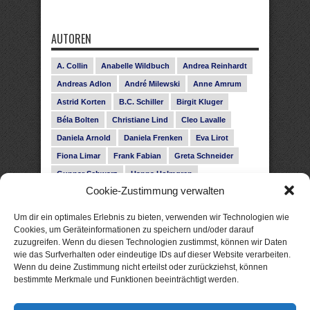
AUTOREN
A. Collin
Anabelle Wildbuch
Andrea Reinhardt
Andreas Adlon
André Milewski
Anne Amrum
Astrid Korten
B.C. Schiller
Birgit Kluger
Béla Bolten
Christiane Lind
Cleo Lavalle
Daniela Arnold
Daniela Frenken
Eva Lirot
Fiona Limar
Frank Fabian
Greta Schneider
Gunnar Schwarz
Hanna Holmgren
Cookie-Zustimmung verwalten
Heike Fröhling
Ina Glahe
Ivo Pala
J. Vellguth
Josefine Weiss
Karolyn Ciseau
Leander Rose
Um dir ein optimales Erlebnis zu bieten, verwenden wir Technologien wie
Leonie Haubrich
Lilly Labord
Livia Pipes
Cookies, um Geräteinformationen zu speichern und/oder darauf
zuzugreifen. Wenn du diesen Technologien zustimmst, können wir Daten
Malin Blunk
Marcus Hünnebeck
Martin Krist
wie das Surfverhalten oder eindeutige IDs auf dieser Website verarbeiten.
Melisa Schwermer
Nele Bruun
Nika Lubitsch
Wenn du deine Zustimmung nicht erteilst oder zurückziehst, können
bestimmte Merkmale und Funktionen beeinträchtigt werden.
Noah Fitz
Nora Amelie
René Junge
Rose Snow
Roxann Hill
Sigrid Konopatzki