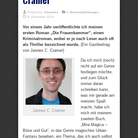
Posted by:
Johannes
in
Buchempfehlungen
8. Dezember 2014
Vor einem Jahr veröffentlichte ich meinen
ersten Roman „Die Frauenkammer“, einen
Kriminalroman, wobei er je nach Leser auch oft
als Thriller bezeichnet wurde.
(Ein Gastbeitrag
von Jannes C. Cramer)
Da ich mich (noch)
nicht auf ein Genre
festlegen möchte,
und zum Glück
immer daran
schreiben kann,
was mir gerade am
meisten Spaß
macht, habe ich
Jannes C. Cramer
mich mit meinem
zweiten Buch,
„Mira Magica –
Böse und Gut“, in das Genre magisches Urban
Fantasy begeben, ein Thema, das ich auch selbst