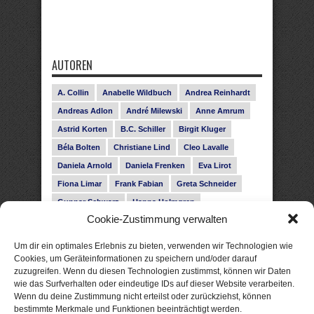
AUTOREN
A. Collin
Anabelle Wildbuch
Andrea Reinhardt
Andreas Adlon
André Milewski
Anne Amrum
Astrid Korten
B.C. Schiller
Birgit Kluger
Béla Bolten
Christiane Lind
Cleo Lavalle
Daniela Arnold
Daniela Frenken
Eva Lirot
Fiona Limar
Frank Fabian
Greta Schneider
Gunnar Schwarz
Hanna Holmgren
Cookie-Zustimmung verwalten
Heike Fröhling
Ina Glahe
Ivo Pala
J. Vellguth
Josefine Weiss
Karolyn Ciseau
Leander Rose
Um dir ein optimales Erlebnis zu bieten, verwenden wir Technologien wie
Leonie Haubrich
Lilly Labord
Livia Pipes
Cookies, um Geräteinformationen zu speichern und/oder darauf
zuzugreifen. Wenn du diesen Technologien zustimmst, können wir Daten
Malin Blunk
Marcus Hünnebeck
Martin Krist
wie das Surfverhalten oder eindeutige IDs auf dieser Website verarbeiten.
Melisa Schwermer
Nele Bruun
Nika Lubitsch
Wenn du deine Zustimmung nicht erteilst oder zurückziehst, können
bestimmte Merkmale und Funktionen beeinträchtigt werden.
Noah Fitz
Nora Amelie
René Junge