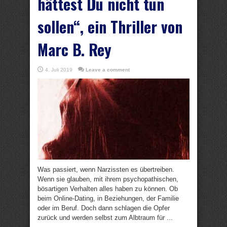
hättest Du nicht tun
sollen“, ein Thriller von
Marc B. Rey
4. Juli 2019
Leave a comment
Was passiert, wenn Narzissten es übertreiben.
Wenn sie glauben, mit ihrem psychopathischen,
bösartigen Verhalten alles haben zu können. Ob
beim Online-Dating, in Beziehungen, der Familie
oder im Beruf. Doch dann schlagen die Opfer
zurück und werden selbst zum Albtraum für ...