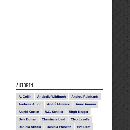
AUTOREN
A. Collin
Anabelle Wildbuch
Andrea Reinhardt
Andreas Adlon
André Milewski
Anne Amrum
Astrid Korten
B.C. Schiller
Birgit Kluger
Béla Bolten
Christiane Lind
Cleo Lavalle
Daniela Arnold
Daniela Frenken
Eva Lirot