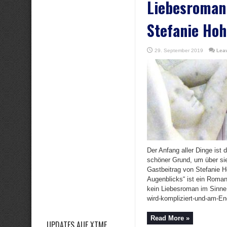
Liebesroman
Stefanie Ho
29. September 2019
Lea
Der Anfang aller Dinge ist 
schöner Grund, um über sie
Gastbeitrag von Stefanie H
Augenblicks“ ist ein Roman
kein Liebesroman im Sinne 
wird-kompliziert-und-am-End
Read More »
UPDATES AUF XTME