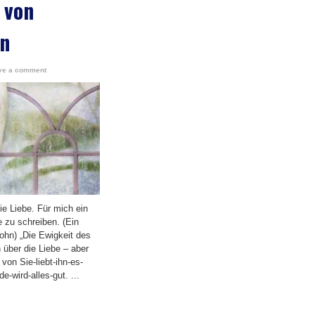
 von
hn
ve a comment
die Liebe. Für mich ein
 zu schreiben. (Ein
ohn) „Die Ewigkeit des
 über die Liebe – aber
von Sie-liebt-ihn-es-
e-wird-alles-gut. ...