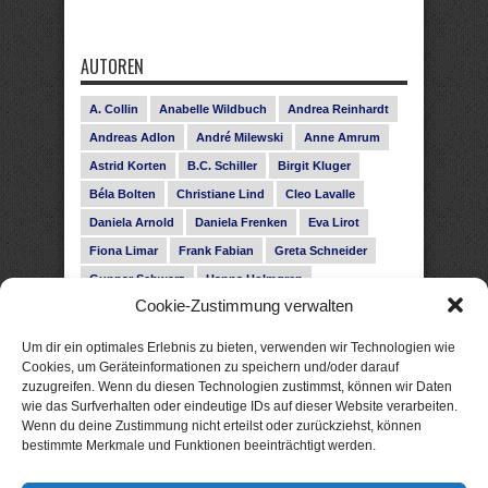
AUTOREN
A. Collin
Anabelle Wildbuch
Andrea Reinhardt
Andreas Adlon
André Milewski
Anne Amrum
Astrid Korten
B.C. Schiller
Birgit Kluger
Béla Bolten
Christiane Lind
Cleo Lavalle
Daniela Arnold
Daniela Frenken
Eva Lirot
Fiona Limar
Frank Fabian
Greta Schneider
Gunnar Schwarz
Hanna Holmgren
Cookie-Zustimmung verwalten
Heike Fröhling
Ina Glahe
Ivo Pala
J. Vellguth
Josefine Weiss
Karolyn Ciseau
Leander Rose
Um dir ein optimales Erlebnis zu bieten, verwenden wir Technologien wie
Leonie Haubrich
Lilly Labord
Livia Pipes
Cookies, um Geräteinformationen zu speichern und/oder darauf
zuzugreifen. Wenn du diesen Technologien zustimmst, können wir Daten
Malin Blunk
Marcus Hünnebeck
Martin Krist
wie das Surfverhalten oder eindeutige IDs auf dieser Website verarbeiten.
Melisa Schwermer
Nele Bruun
Nika Lubitsch
Wenn du deine Zustimmung nicht erteilst oder zurückziehst, können
bestimmte Merkmale und Funktionen beeinträchtigt werden.
Noah Fitz
Nora Amelie
René Junge
Rose Snow
Roxann Hill
Sigrid Konopatzki