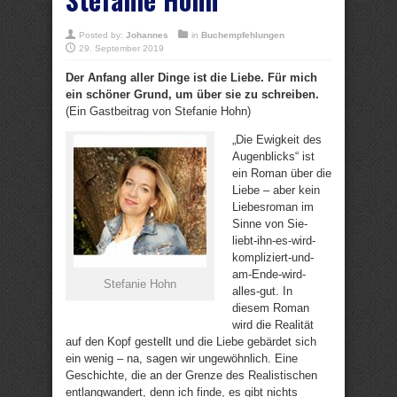
Posted by:
Johannes
in
Buchempfehlungen
29. September 2019
Der Anfang aller Dinge ist die Liebe. Für mich
ein schöner Grund, um über sie zu schreiben.
(Ein Gastbeitrag von Stefanie Hohn)
„Die Ewigkeit des
Augenblicks“ ist
ein Roman über die
Liebe – aber kein
Liebesroman im
Sinne von Sie-
liebt-ihn-es-wird-
kompliziert-und-
am-Ende-wird-
Stefanie Hohn
alles-gut. In
diesem Roman
wird die Realität
auf den Kopf gestellt und die Liebe gebärdet sich
ein wenig – na, sagen wir ungewöhnlich. Eine
Geschichte, die an der Grenze des Realistischen
entlangwandert, denn ich finde, es gibt nichts