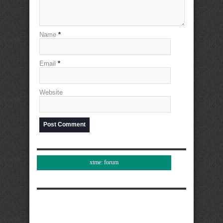
Name
*
Email
*
Website
xtme: forum