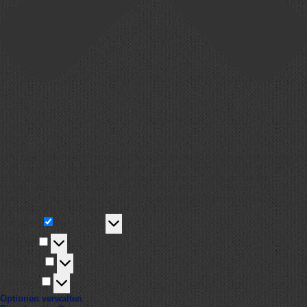
Um dir ein optimales Erlebnis zu bieten, verwenden wir Technologien wie
Cookies, um Geräteinformationen zu speichern und/oder darauf zuzugreifen.
Wenn du diesen Technologien zustimmst, können wir Daten wie das
Surfverhalten oder eindeutige IDs auf dieser Website verarbeiten. Wenn du
deine Zustimmung nicht erteilst oder zurückziehst, können bestimmte
Merkmale und Funktionen beeinträchtigt werden.
Funktional
Funktional
Immer aktiv
Vorlieben
Vorlieben
Statistiken
Statistiken
Marketing
Marketing
Optionen verwalten