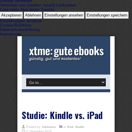
Dienste verwalten
Verwalten von {vendor_count}-Lieferanten
Lese mehr über diese Zwecke
Akzeptieren
Ablehnen
Einstellungen ansehen
Einstellungen speichern
Einstellungen ansehen
Cookie-Richtlinie
Datenschutzerklärung
Impressum
Studie: Kindle vs. iPad
Posted by:
Johannes
in
iPad
,
Studie
2. Dezember 2010