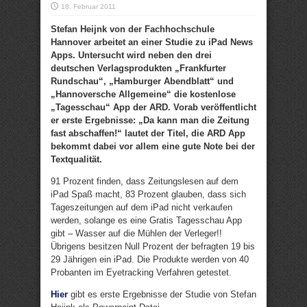
18. Februar 2011
Stefan Heijnk von der Fachhochschule
Hannover arbeitet an einer Studie zu iPad News
Apps. Untersucht wird neben den drei
deutschen Verlagsprodukten „Frankfurter
Rundschau“, „Hamburger Abendblatt“ und
„Hannoversche Allgemeine“ die kostenlose
„Tagesschau“ App der ARD. Vorab veröffentlicht
er erste Ergebnisse: „Da kann man die Zeitung
fast abschaffen!“ lautet der Titel, die ARD App
bekommt dabei vor allem eine gute Note bei der
Textqualität.
91 Prozent finden, dass Zeitungslesen auf dem
iPad Spaß macht, 83 Prozent glauben, dass sich
Tageszeitungen auf dem iPad nicht verkaufen
werden, solange es eine Gratis Tagesschau App
gibt – Wasser auf die Mühlen der Verleger!!
Übrigens besitzen Null Prozent der befragten 19 bis
29 Jährigen ein iPad. Die Produkte werden von 40
Probanten im Eyetracking Verfahren getestet.
Hier
gibt es erste Ergebnisse der Studie von Stefan