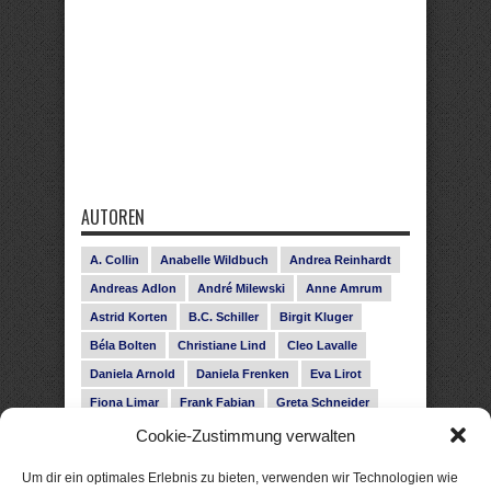
AUTOREN
A. Collin
Anabelle Wildbuch
Andrea Reinhardt
Andreas Adlon
André Milewski
Anne Amrum
Astrid Korten
B.C. Schiller
Birgit Kluger
Béla Bolten
Christiane Lind
Cleo Lavalle
Daniela Arnold
Daniela Frenken
Eva Lirot
Fiona Limar
Frank Fabian
Greta Schneider
Gunnar Schwarz
Hanna Holmgren
Cookie-Zustimmung verwalten
Heike Fröhling
Ina Glahe
Ivo Pala
J. Vellguth
Um dir ein optimales Erlebnis zu bieten, verwenden wir Technologien wie
Josefine Weiss
Karolyn Ciseau
Leander Rose