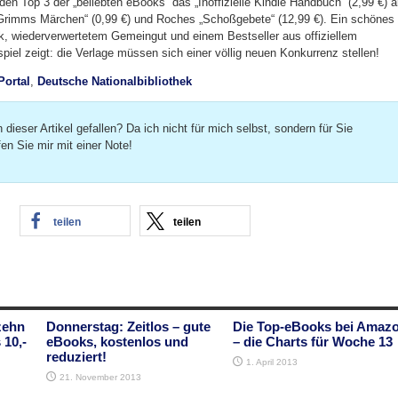
n den Top 3 der „beliebten eBooks“ das „Inoffizielle Kindle Handbuch“ (2,99 €) 
 „Grimms Märchen“ (0,99 €) und Roches „Schoßgebete“ (12,99 €). Ein schönes
k, wiederverwertetem Gemeingut und einem Bestseller aus offiziellem
iel zeigt: die Verlage müssen sich einer völlig neuen Konkurrenz stellen!
Portal
,
Deutsche Nationalbibliothek
 dieser Artikel gefallen? Da ich nicht für mich selbst, sondern für Sie
fen Sie mir mit einer Note!
teilen
teilen
zehn
Donnerstag: Zeitlos – gute
Die Top-eBooks bei Amaz
 10,-
eBooks, kostenlos und
– die Charts für Woche 13
reduziert!
1. April 2013
21. November 2013