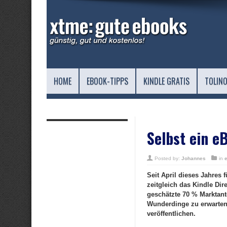
HOME
EBOOK-TIPPS
KINDLE GRATIS
TOLINO
Selbst ein e
Posted by:
Johannes
in
Seit April dieses Jahres
zeitgleich das Kindle Dir
geschätzte 70 % Marktant
Wunderdinge zu erwarten 
veröffentlichen.