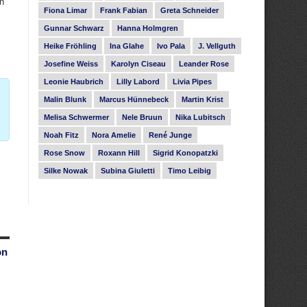
an
Fiona Limar
Frank Fabian
Greta Schneider
Gunnar Schwarz
Hanna Holmgren
Heike Fröhling
Ina Glahe
Ivo Pala
J. Vellguth
Josefine Weiss
Karolyn Ciseau
Leander Rose
Leonie Haubrich
Lilly Labord
Livia Pipes
Malin Blunk
Marcus Hünnebeck
Martin Krist
Melisa Schwermer
Nele Bruun
Nika Lubitsch
Noah Fitz
Nora Amelie
René Junge
Rose Snow
Roxann Hill
Sigrid Konopatzki
Silke Nowak
Subina Giuletti
Timo Leibig
on