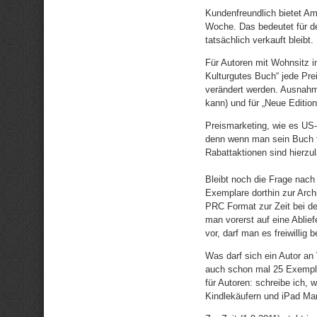
Kundenfreundlich bietet Am
Woche. Das bedeutet für d
tatsächlich verkauft bleibt.
Für Autoren mit Wohnsitz 
Kulturgutes Buch“ jede Preis
verändert werden. Ausnahme
kann) und für „Neue Editio
Preismarketing, wie es US-
denn wenn man sein Buch fü
Rabattaktionen sind hierzu
Bleibt noch die Frage nach 
Exemplare dorthin zur Arch
PRC Format zur Zeit bei d
man vorerst auf eine Ablie
vor, darf man es freiwillig 
Was darf sich ein Autor an
auch schon mal 25 Exemplar
für Autoren: schreibe ich, 
Kindlekäufern und iPad Man