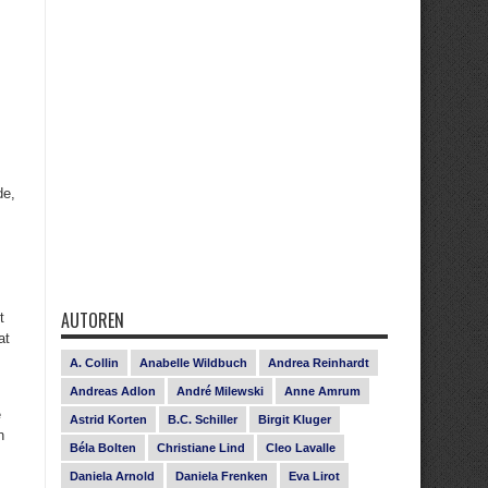
de,
AUTOREN
t
at
A. Collin
Anabelle Wildbuch
Andrea Reinhardt
Andreas Adlon
André Milewski
Anne Amrum
e
Astrid Korten
B.C. Schiller
Birgit Kluger
n
Béla Bolten
Christiane Lind
Cleo Lavalle
Daniela Arnold
Daniela Frenken
Eva Lirot