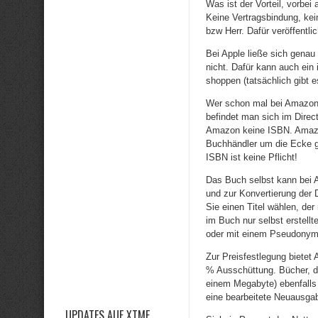
Was ist der Vorteil, vorbei
Keine Vertragsbindung, ke
bzw Herr. Dafür veröffentli
Bei Apple ließe sich genau
nicht. Dafür kann auch ei
shoppen (tatsächlich gibt e
Wer schon mal bei Amazon g
befindet man sich im Direct
Amazon keine ISBN. Amazon
Buchhändler um die Ecke g
ISBN ist keine Pflicht!
Das Buch selbst kann bei 
und zur Konvertierung der 
Sie einen Titel wählen, der
im Buch nur selbst erstell
oder mit einem Pseudonym a
Zur Preisfestlegung bietet
% Ausschüttung. Bücher, d
einem Megabyte) ebenfalls 
eine bearbeitete Neuausga
UPDATES AUF XTME