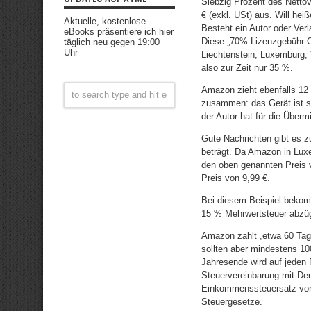
Siebzig Prozent des Netto
€ (exkl. USt) aus. Will he
Aktuelle, kostenlose
Besteht ein Autor oder Ver
eBooks präsentiere ich hier
Diese „70%-Lizenzgebühr-Op
täglich neu gegen 19:00
Uhr
Liechtenstein, Luxemburg, V
also zur Zeit nur 35 %.
Amazon zieht ebenfalls 12 
zusammen: das Gerät ist s
der Autor hat für die Über
Gute Nachrichten gibt es z
beträgt. Da Amazon in Luxe
den oben genannten Preis v
Preis von 9,99 €.
Bei diesem Beispiel bekom
15 % Mehrwertsteuer abzügl
Amazon zahlt „etwa 60 Tag
sollten aber mindestens 1
Jahresende wird auf jeden 
Steuervereinbarung mit Deut
Einkommenssteuersatz von 
Steuergesetze.