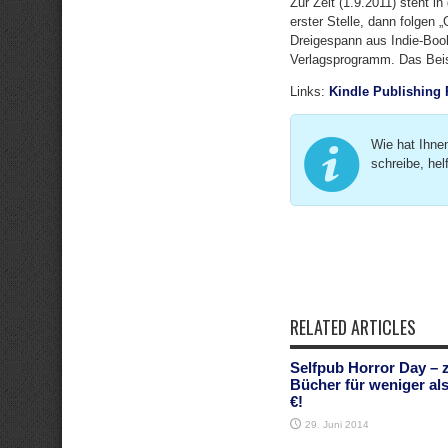
Zur Zeit (1.9.2011) steht i
erster Stelle, dann folgen
Dreigespann aus Indie-Boo
Verlagsprogramm. Das Beisp
Links:
Kindle Publishing 
Wie hat Ihnen
schreibe, hel
RELATED ARTICLES
Selfpub Horror Day – 
Bücher für weniger als
€!
29. Juni 2014