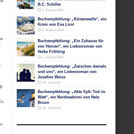
69
B.C. Schiller
3. August 2026
Buchempfehlung: „Küstenwelle“, ein
Krimi von Eva Lirot
2. August 2026
on
Buchempfehlung: „Ein Zuhause für
d
vier Herzen“, ein Liebesroman von
Heike Fröhling
1. August 2026
s
Buchempfehlung: „Zwischen damals
und uns“, ein Liebesroman von
Josefine Weiss
29. Juli 2026
l.
Buchempfehlung: „Akte Sylt: Tod im
Watt“, ein Nordseekrimi von Nele
Es
Bruun
22. Juli 2026
en