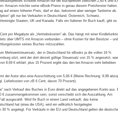
verkaufspreises schüttet Amazon nur bei Buchpreisen zwischen 2,60 € und 8,
ißen: Amazon möchte seine eBook-Preise in genau diesem Preisfenster halten.
lag auf einem höheren Preis, darf er das, bekommt aber weniger Tantieme ab.
tion“ gilt nur bei Verkäufen in Deutschland, Österreich, Schweiz,
ereinigte Staaten, UK und Kanada. Falls ein Italiener Ihr Buch kauft, gibt es
Cent pro Megabyte als „Vertriebskosten“ ab. Das hängt mit einer Kindlefunkti
tets über UMTS mit Amazon verbunden – ohne Kosten für den Besitzer – un
mittlungskosten seines Buches mitzuzahlen.
um Mehrwertsteuersatz, der in Deutschland für eBooks ja die vollen 19 %
mburg sitzt, wird der dort derzeit gültige Steuersatz von 15 % angesetzt, wa
on 8,69 € erklärt: plus 15 Prozent ergibt das den bei Amazon sehr beliebten
mt der Autor also eine Ausschüttung von 5,66 € (Meine Rechnung: 9,99 abzüg
. Lieferkosten von zB 6 Cent, davon 70 Prozent).
e“ nach Verkauf des Buches in Euro direkt auf das angegebenen Konto aus. 
00 € zusammengekommen sein, sonst verschiebt sich die Auszahlung. Am
Fall ausgezahlt. Wird Ihr Buch in einem Land verkauft, das keine
schland hat (etwa die USA), wird ein willkürlich festgelegter
30 % angelegt. Für Verkäufe in der EU und Deutschland gelten die deutsch