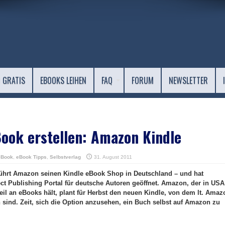
 GRATIS
EBOOKS LEIHEN
FAQ
FORUM
NEWSLETTER
Book erstellen: Amazon Kindle
eBook
,
eBook Tipps
,
Selbstverlag
31. August 2011
 führt Amazon seinen Kindle eBook Shop in Deutschland – und hat
ect Publishing Portal für deutsche Autoren geöffnet. Amazon, der in USA
eil an eBooks hält, plant für Herbst den neuen Kindle, von dem lt. Amaz
sind. Zeit, sich die Option anzusehen, ein Buch selbst auf Amazon zu