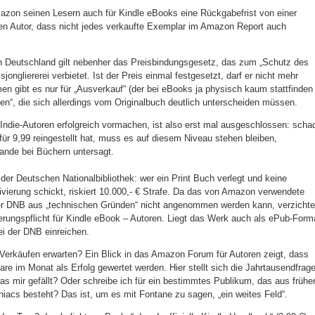
azon seinen Lesern auch für Kindle eBooks eine Rückgabefrist von einer
en Autor, dass nicht jedes verkaufte Exemplar im Amazon Report auch
in Deutschland gilt nebenher das Preisbindungsgesetz, das zum „Schutz des
jongliererei verbietet. Ist der Preis einmal festgesetzt, darf er nicht mehr
n gibt es nur für „Ausverkauf“ (der bei eBooks ja physisch kaum stattfinden
nen“, die sich allerdings vom Originalbuch deutlich unterscheiden müssen.
Indie-Autoren erfolgreich vormachen, ist also erst mal ausgeschlossen: scha
r 9,99 reingestellt hat, muss es auf diesem Niveau stehen bleiben,
lande bei Büchern untersagt.
der Deutschen Nationalbibliothek: wer ein Print Buch verlegt und keine
ivierung schickt, riskiert 10.000,- € Strafe. Da das von Amazon verwendete
er DNB aus „technischen Gründen“ nicht angenommen werden kann, verzichte
ferungspflicht für Kindle eBook – Autoren. Liegt das Werk auch als ePub-Form
bei der DNB einreichen.
 Verkäufen erwarten? Ein Blick in das Amazon Forum für Autoren zeigt, dass
e im Monat als Erfolg gewertet werden. Hier stellt sich die Jahrtausendfrag
was mir gefällt? Oder schreibe ich für ein bestimmtes Publikum, das aus frühe
iacs besteht? Das ist, um es mit Fontane zu sagen, „ein weites Feld“.