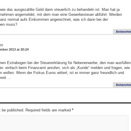
, wie das ausgezahlte Geld dann steuerlich zu behandeln ist. Man hat ja
ternehmen angemeldet, mit dem man eine Gewerbesteuer abführt. Werden
ganz normal aufs Einkommen angerechnet, was ich dann bei der
eben muss?
Antworte
es
mber 2013 at 20:24
inen Extrabogen bei der Steuererklärung für Nebenerwerbe, den man ausfüllen
te: einfach beim Finanzamt anrufen, sich als „Kunde“ melden und fragen, wie
n wollen. Wenn der Fiskus Euros wittert, ist er immer ganz freundlich und
ereit …
Antworte
t be published. Required fields are marked
*