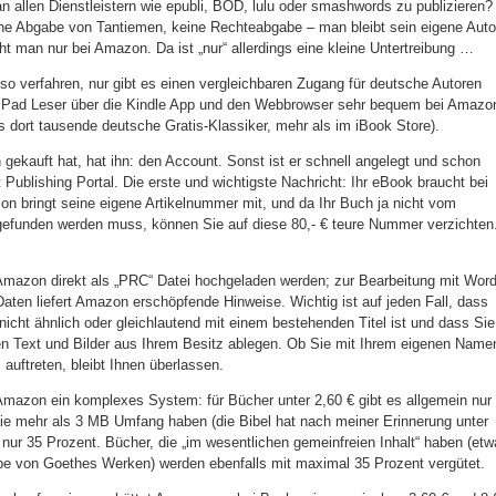
 an allen Dienstleistern wie epubli, BOD, lulu oder smashwords zu publizieren?
ine Abgabe von Tantiemen, keine Rechteabgabe – man bleibt sein eigene Auto
cht man nur bei Amazon. Da ist „nur“ allerdings eine kleine Untertreibung …
 so verfahren, nur gibt es einen vergleichbaren Zugang für deutsche Autoren
n iPad Leser über die Kindle App und den Webbrowser sehr bequem bei Amazo
s dort tausende deutsche Gratis-Klassiker, mehr als im iBook Store).
ekauft hat, hat ihn: den Account. Sonst ist er schnell angelegt und schon
 Publishing Portal. Die erste und wichtigste Nachricht: Ihr eBook braucht bei
 bringt seine eigene Artikelnummer mit, und da Ihr Buch ja nicht vom
efunden werden muss, können Sie auf diese 80,- € teure Nummer verzichten
Amazon direkt als „PRC“ Datei hochgeladen werden; zur Bearbeitung mit Wor
Daten liefert Amazon erschöpfende Hinweise. Wichtig ist auf jeden Fall, dass
 nicht ähnlich oder gleichlautend mit einem bestehenden Titel ist und dass Sie
ten Text und Bilder aus Ihrem Besitz ablegen. Ob Sie mit Ihrem eigenen Name
uftreten, bleibt Ihnen überlassen.
 Amazon ein komplexes System: für Bücher unter 2,60 € gibt es allgemein nur
ie mehr als 3 MB Umfang haben (die Bibel hat nach meiner Erinnerung unter
nur 35 Prozent. Bücher, die „im wesentlichen gemeinfreien Inhalt“ haben (etw
be von Goethes Werken) werden ebenfalls mit maximal 35 Prozent vergütet.