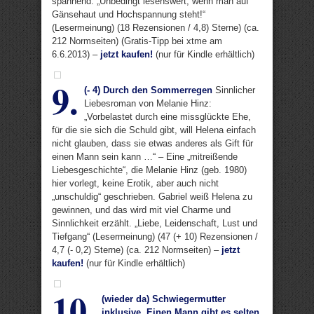
spannend. „Unbedingt lesenswert, wenn man auf
Gänsehaut und Hochspannung steht!“
(Lesermeinung) (18 Rezensionen / 4,8) Sterne) (ca.
212 Normseiten) (Gratis-Tipp bei xtme am
6.6.2013) –
jetzt kaufen!
(nur für Kindle erhältlich)
9.
(- 4) Durch den Sommerregen
Sinnlicher
Liebesroman von Melanie Hinz:
„Vorbelastet durch eine missglückte Ehe,
für die sie sich die Schuld gibt, will Helena einfach
nicht glauben, dass sie etwas anderes als Gift für
einen Mann sein kann …“ – Eine „mitreißende
Liebesgeschichte“, die Melanie Hinz (geb. 1980)
hier vorlegt, keine Erotik, aber auch nicht
„unschuldig“ geschrieben. Gabriel weiß Helena zu
gewinnen, und das wird mit viel Charme und
Sinnlichkeit erzählt. „Liebe, Leidenschaft, Lust und
Tiefgang“ (Lesermeinung) (47 (+ 10) Rezensionen /
4,7 (- 0,2) Sterne) (ca. 212 Normseiten) –
jetzt
kaufen!
(nur für Kindle erhältlich)
10.
(wieder da) Schwiegermutter
inklusive. Einen Mann gibt es selten