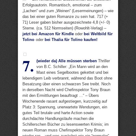
Erfolgsautorin. Romantisch, emotional – zum
„Lachen“ und zum „Weinen“ (Lesermeinungen) – wie
das bei einer guten Romanze zu sein hat. 717 (+
71) Leser gaben bisher ausgezeichnete 4,8 (+/- 0)
Sterne. (ca. 512 Normseiten) (Rowohlt-Verlag) –
jetzt bei Amazon für Kindle
oder
bei Weltbild für
Tolino
oder
bei Thalia für Tolino kaufen!
7.
(wieder da) Alle müssen sterben
Thriller
von B.C. Schiller: „Ein Mann wird an den
Mast eines Segelbootes gekettet und bei
lebendigem Leib verbrannt, während das Boot ohne
Besatzung über einen schwarzen See treibt. Noch
in derselben Nacht wird Chefinspektor Tony Braun
mit den Ermittlungen beauftragt …“ – Übers
Wochenende rasant aufgestiegen, kurzzeitig auf
Platz 3: Spannung, unerwartete Wendungen, ein
gutes Teil brutale und harte Action sowie
durchdachte Handlungsläufe machen die
Schillerschen Bücher zu lesenswerten Krimis; im
neuen Roman muss Chefinspektor Tony Braun
wieder ran – und was zunächst wie ein “normaler”