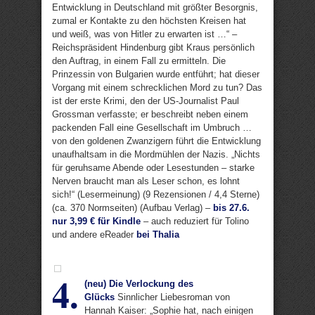
Entwicklung in Deutschland mit größter Besorgnis,
zumal er Kontakte zu den höchsten Kreisen hat
und weiß, was von Hitler zu erwarten ist …“ –
Reichspräsident Hindenburg gibt Kraus persönlich
den Auftrag, in einem Fall zu ermitteln. Die
Prinzessin von Bulgarien wurde entführt; hat dieser
Vorgang mit einem schrecklichen Mord zu tun? Das
ist der erste Krimi, den der US-Journalist Paul
Grossman verfasste; er beschreibt neben einem
packenden Fall eine Gesellschaft im Umbruch …
von den goldenen Zwanzigern führt die Entwicklung
unaufhaltsam in die Mordmühlen der Nazis. „Nichts
für geruhsame Abende oder Lesestunden – starke
Nerven braucht man als Leser schon, es lohnt
sich!“ (Lesermeinung) (9 Rezensionen / 4,4 Sterne)
(ca. 370 Normseiten) (Aufbau Verlag) –
bis 27.6.
nur 3,99 € für Kindle
– auch reduziert für Tolino
und andere eReader
bei Thalia
4.
(neu) Die Verlockung des
Glücks
Sinnlicher Liebesroman von
Hannah Kaiser: „Sophie hat, nach einigen