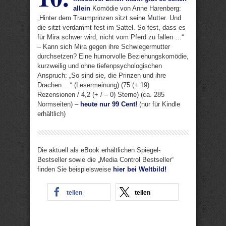
allein
Komödie von Anne Harenberg:
„Hinter dem Traumprinzen sitzt seine Mutter. Und
die sitzt verdammt fest im Sattel. So fest, dass es
für Mira schwer wird, nicht vom Pferd zu fallen …“
– Kann sich Mira gegen ihre Schwiegermutter
durchsetzen? Eine humorvolle Beziehungskomödie,
kurzweilig und ohne tiefenpsychologischen
Anspruch: „So sind sie, die Prinzen und ihre
Drachen …“ (Lesermeinung) (75 (+ 19)
Rezensionen / 4,2 (+ / – 0) Sterne) (ca. 285
Normseiten) –
heute nur 99 Cent!
(nur für Kindle
erhältlich)
Die aktuell als eBook erhältlichen Spiegel-
Bestseller sowie die „Media Control Bestseller“
finden Sie beispielsweise
hier bei Weltbild!
teilen
teilen