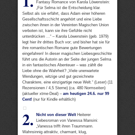
1.
Fantasy Romance von Karola Löwenstein:
„Für Selma ist die Entscheidung klar.
Selbst als sie erfährt, dass Adam einer höheren
Gesellschaftsschicht angehört und eine Liebe
zwischen ihnen in der Vereinten Magischen Union
verboten ist, kann sie ihre Gefühle nicht
unterdrücken …“ – Karola Löwenstein (geb. 1979)
legt hier ihr drittes Buch vor; und bisher hat sie für
ihre romantischen Romane gute Bewertungen
eingefahren! In dieser magischen Liebesgeschichte
führt uns die Autorin an der Seite der jungen Selma
in ein fantastisches Abenteuer – was zählt die
Liebe ohne die Wahrheit? „Viele unerwartete
Wendungen, witzige und gut gezeichnete
Charaktere, eine einzigartige neue Welt.“ (Leser) (11
Rezensionen / 4,5 Sterne) (ca. 480 Normseiten)
(aktueller xtme-Deal) –
am heutigen 24.6. nur 99
Cent!
(nur für Kindle erhältlich)
2.
Nicht von dieser Welt
Heiterer
Liebesroman von Vanessa Mansini:
„Vanessa trifft ihren Traummann.
Wahnsinnig attraktiv, charmant, klug,