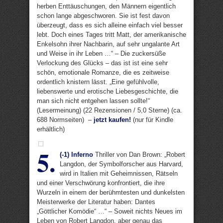
herben Enttäuschungen, den Männern eigentlich
schon lange abgeschworen. Sie ist fest davon
überzeugt, dass es sich alleine einfach viel besser
lebt. Doch eines Tages tritt Matt, der amerikanische
Enkelsohn ihrer Nachbarin, auf sehr ungalante Art
und Weise in ihr Leben …“ – Die zuckersüße
Verlockung des Glücks – das ist ist eine sehr
schön, emotionale Romanze, die es zeitweise
ordentlich knistern lässt. „Eine gefühlvolle,
liebenswerte und erotische Liebesgeschichte, die
man sich nicht entgehen lassen sollte!“
(Lesermeinung) (22 Rezensionen / 5,0 Sterne) (ca.
688 Normseiten) –
jetzt kaufen!
(nur für Kindle
erhältlich)
5.
(-1) Inferno
Thriller von Dan Brown: „Robert
Langdon, der Symbolforscher aus Harvard,
wird in Italien mit Geheimnissen, Rätseln
und einer Verschwörung konfrontiert, die ihre
Wurzeln in einem der berühmtesten und dunkelsten
Meisterwerke der Literatur haben: Dantes
„Göttlicher Komödie“ …“ – Soweit nichts Neues im
Leben von Robert Langdon, aber genau das