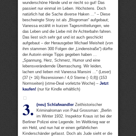
wunderschöne Hände und er riecht so gut! Das
passiert nur einmal im Leben. Höchstens. Doch
natürlich hat die Sache diverse Haken …“ – Diese
beschwingte Story ist als „Blogroman“ aufgebaut;
Vanessa erzählt in kurzen Tagesmitteilungen, wie
das Leben und die Liebe mit ihr Achterbahn fahren.
Das liest sich sehr gut und ist auch geschickt
aufgebaut – der Herausgeber Michael Meisheit (von
ihm stammen 300 Folgen der „Lindenstraße“) dürfte
der Autorin einige Tipps gegeben haben …
„Spannung, Herz, Schmerz, Humor und eine
lebensverändernde Überraschung. Wir leiden,
lachen und lieben mit Vanessa Mansini …“ (Leser)
(37 (+ 16) Rezensionen / 4,0 Sterne (- 0,8)) (153
Normseiten) (xtme-Deal vorletzte Woche) –
Jetzt
kaufen!
(nur für Kindle erhältlich)
3.
(neu) Schlafwandler
Zeithistorischer
Kriminalroman von Paul Grossman: „Berlin
im Winter 1932. Inspektor Kraus ist bei der
Berliner Polizei eine Legende. Im Weltkrieg war er
ein Held, und nun hat er einen gefährlichen
Kinderschänder gefasst. Doch als Jude sieht er die