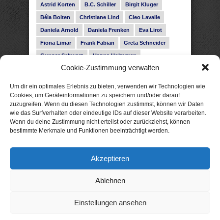
Astrid Korten
B.C. Schiller
Birgit Kluger
Béla Bolten
Christiane Lind
Cleo Lavalle
Daniela Arnold
Daniela Frenken
Eva Lirot
Fiona Limar
Frank Fabian
Greta Schneider
Gunnar Schwarz
Hanna Holmgren
Cookie-Zustimmung verwalten
Heike Fröhling
Ina Glahe
Ivo Pala
J. Vellguth
Josefine Weiss
Karolyn Ciseau
Leander Rose
Um dir ein optimales Erlebnis zu bieten, verwenden wir Technologien wie
Leonie Haubrich
Lilly Labord
Livia Pipes
Cookies, um Geräteinformationen zu speichern und/oder darauf
zuzugreifen. Wenn du diesen Technologien zustimmst, können wir Daten
Malin Blunk
Marcus Hünnebeck
Martin Krist
wie das Surfverhalten oder eindeutige IDs auf dieser Website verarbeiten.
Melisa Schwermer
Nele Bruun
Nika Lubitsch
Wenn du deine Zustimmung nicht erteilst oder zurückziehst, können
bestimmte Merkmale und Funktionen beeinträchtigt werden.
Noah Fitz
Nora Amelie
René Junge
Rose Snow
Roxann Hill
Sigrid Konopatzki
Akzeptieren
Silke Nowak
Subina Giuletti
Timo Leibig
Ablehnen
Einstellungen ansehen