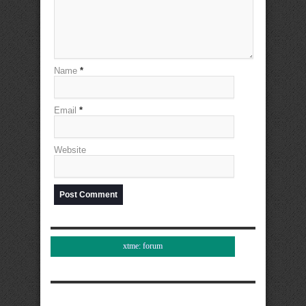
Name
*
Email
*
Website
xtme: forum