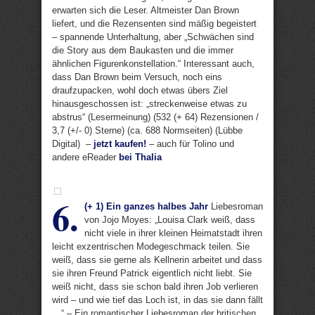
erwarten sich die Leser. Altmeister Dan Brown
liefert, und die Rezensenten sind mäßig begeistert
– spannende Unterhaltung, aber „Schwächen sind
die Story aus dem Baukasten und die immer
ähnlichen Figurenkonstellation.“ Interessant auch,
dass Dan Brown beim Versuch, noch eins
draufzupacken, wohl doch etwas übers Ziel
hinausgeschossen ist: „streckenweise etwas zu
abstrus“ (Lesermeinung) (532 (+ 64) Rezensionen /
3,7 (+/- 0) Sterne) (ca. 688 Normseiten) (Lübbe
Digital) –
jetzt kaufen!
– auch für Tolino und
andere eReader
bei Thalia
6.
(+ 1) Ein ganzes halbes Jahr
Liebesroman
von Jojo Moyes: „Louisa Clark weiß, dass
nicht viele in ihrer kleinen Heimatstadt ihren
leicht exzentrischen Modegeschmack teilen. Sie
weiß, dass sie gerne als Kellnerin arbeitet und dass
sie ihren Freund Patrick eigentlich nicht liebt. Sie
weiß nicht, dass sie schon bald ihren Job verlieren
wird – und wie tief das Loch ist, in das sie dann fällt
…“ – Ein romantischer Liebesroman der britischen