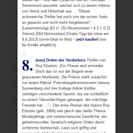
Serienmord aussieht, wächst sich zu einem Inferno
von Verrat und Hinterhalt aus … “Dieser
actionreiche Thriller hat mich von der ersten Seite
an gepackt und nicht mehr losgelassen”
(Lesermeinung) (62 (+ 25) Rezensionen / 4,3 (- 0.2)
Sterne) (564 Normseiten) (Gratis-Tipp bei xtme am
9.5.2013) (xtme-Deal im Mai) –
jetzt kaufen!
(nur
für Kindle erhältlich)
8.
(neu) Orden der Verderbnis
Thriller von
Roy Ebstein: „Ein Pfarrer wird ermordet.
Doch das ist nur der Beginn einer
grausamen Mordserie. Die Polizei steht zunächst
vor einem Rätsel. Polizeihauptkommissarin Verena
Sonnenberg und ihre Kollege Adrian Keßler
verfolgen verschiedene Spuren, bis sie schließlich
zu einem Tatverdächtigen gelangen, der mächtige
Freunde hat …“ – Der erste Roman des Autors Roy
Ebstein (geb. 1969) und gleich das heiße Thema
Minderjährige und verbrecherische Geistliche: ein
geheimnisvoller, fanatisch-religöser Orden deckt
schlimme Verbrechen. Liest sich griffig und