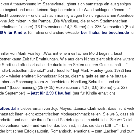
hicken Altbauwohnung im Szeneviertel, gönnt sich samstags ein ausgiebiges
hau beginnt und muss keinen Nagel gerade in die Wand schlagen können …“ –
tflucht überreden – und sitzt nach mannigfaltigen fröhlich-grausamen Abenteue
 ohne Job mitten in der Pampa. „Die Wandlung, die er vom Stadtmenschen
nterhaltsam.“ (Leser) (13 Rezensionen / 4,2 Sterne) (ca. 336 Normseiten) (Bast
49 € für Kindle
, für Tolino und andere eReader
bei Thalia
,
bei buecher.de
u
riller von Mark Franley: „Was mit einem einfachen Mord beginnt, lässt
tner kaum Zeit für Ermittlungen. Wie aus dem Nichts zieht sich eine wüten
e Stadt und offenbart dabei die dunkelsten Seiten unserer Gesellschaft …“ –
ndle-Bestsellern „Benutzt“ und „Heuchler“ legt Mark Franley (geb. 1972) hier
 vor – wieder ermittelt Kommissar Köster, diesmal geht es um eine brutale
, aber an Spannung kaum zu überbieten. Handlung,Schreibstil und die
et.“ (Lesermeinung) (25 (+ 15) Rezensionen / 4,2 (- 0,8) Sterne) (ca. 227
nde September) –
jetzt für 2,99 € kaufen!
(nur für Kindle erhältlich)
halbes Jahr
Liebesroman von Jojo Moyes: „Louisa Clark weiß, dass nicht viel
imatstadt ihren leicht exzentrischen Modegeschmack teilen. Sie weiß, dass si
arbeitet und dass sie ihren Freund Patrick eigentlich nicht liebt. Sie weiß nich
b verlieren wird – und wie tief das Loch ist, in das sie dann fällt …“ – Ein
der britischen Erfolgsautorin. Romantisch, emotional – zum „Lachen“ und zu