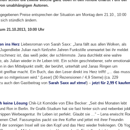
von unabhängigen Autoren.
angegebenen Preise entsprechen der Situation am Montag dem 21.10., 10:00
 sich stündlich ändern.
um 21.10.2013, 10:00 Uhr
en ins Herz
Liebesroman von Sarah Saxx: „Jana fällt aus allen Wolken, als
 Jugendliebe Julian nach fünfzehn Jahren Funkstille unerwartet bei ihr meldet
zschmerz ist, das weiß jeder, der schlimmste. Jana durchlebt eine wahre
, als Julian wieder in ihr Leben tritt. Ein schön geschriebener, sehr emotional
 in den Mittelpunkt stellt; der berührt, unterhält und Janas Ringen um
t greifbar macht. Ein Buch, das den Leser direkt ins Herz trifft! „… das muss
 so mitgerissen wird.“ (Leser) (30 Rezensionen / 4,9 Sterne) (ca. 229
zu auch den Gastbeitrag von
Sarah Saxx auf xtme!
) –
jetzt für 2,99 € kaufen
ch keine Lösung
Chik-Lit Komödie von Elke Becker: „Seit drei Monaten lebt
nd Ron in Berlin. Ihr Grafik-Studium hat sie fast hinter sich und nebenbei job
r hippen Werbeagentur. Ihr Leben ist perfekt. Glaubt sie …“ – Lena erwischt Ro
igenen Chef. Fassungslos packt sie ihre Koffer und jettet mit ihrer Freundin
 der sonnigen Insel will sie den Kopf und das Herz wieder freikriegen. Ob Yo