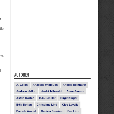
r
dle
zte
l
AUTOREN
A. Collin
Anabelle Wildbuch
Andrea Reinhardt
Andreas Adlon
André Milewski
Anne Amrum
Astrid Korten
B.C. Schiller
Birgit Kluger
Béla Bolten
Christiane Lind
Cleo Lavalle
Daniela Arnold
Daniela Frenken
Eva Lirot