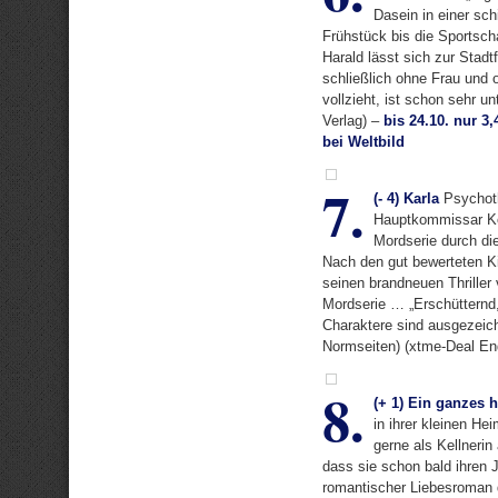
Dasein in einer sc
Frühstück bis die Sportsc
Harald lässt sich zur Stad
schließlich ohne Frau und
vollzieht, ist schon sehr u
Verlag) –
bis 24.10. nur 3,
bei Weltbild
7.
(- 4) Karla
Psychoth
Hauptkommissar Kös
Mordserie durch di
Nach den gut bewerteten Ki
seinen brandneuen Thriller
Mordserie … „Erschütternd
Charaktere sind ausgezeichn
Normseiten) (xtme-Deal E
8.
(+ 1) Ein ganzes 
in ihrer kleinen He
gerne als Kellnerin 
dass sie schon bald ihren Jo
romantischer Liebesroman 