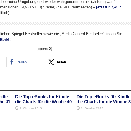
abe meine Umgebung erst wieder wahrgenommen als ich fertig war!“
ezensionen / 4,9 (+/- 0,0) Sterne) (ca. 400 Normseiten) –
jetzt für 3,49 €
tlich)
tlichen Spiegel-Bestseller sowie die „Media Control Bestseller“ finden Sie
ltbild!
{openx:3}
teilen
teilen
ndle –
Die Top-eBooks für Kindle –
Die Top-eBooks für Kindle
he 41
die Charts für die Woche 40
die Charts für die Woche 3
9. Oktober 2013
2. Oktober 2013