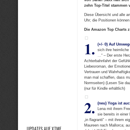
zehn Top-Titel stammen 
Diese Übersicht und alle 
Uhr; die Positionen können
Die Amazon Top Charts z
1.
(+/- 0) Auf Umweg
sich ihre heimliche
…“ – Der erste Her
Achterbahnfahrt der Gefühle
Liebesroman, der Emotionen
Vertrauen und Wahrhaftigkei
man mal schaffen, dass man
Normseiten) (Lesen Sie da
(nur für Kindle erhältlich)
2.
(neu) Yoga ist au
Lena mit ihrem Freu
sie bereits in eine
„in flagranti“ – mit ihrem e
Maureen nach Mallorca; auf
UPDATES AUF XTME