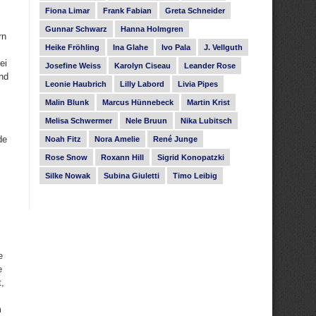
Fiona Limar
Frank Fabian
Greta Schneider
Gunnar Schwarz
Hanna Holmgren
rn
Heike Fröhling
Ina Glahe
Ivo Pala
J. Vellguth
ei
Josefine Weiss
Karolyn Ciseau
Leander Rose
nd
Leonie Haubrich
Lilly Labord
Livia Pipes
Malin Blunk
Marcus Hünnebeck
Martin Krist
Melisa Schwermer
Nele Bruun
Nika Lubitsch
de
Noah Fitz
Nora Amelie
René Junge
Rose Snow
Roxann Hill
Sigrid Konopatzki
Silke Nowak
Subina Giuletti
Timo Leibig
e
e
t,
m