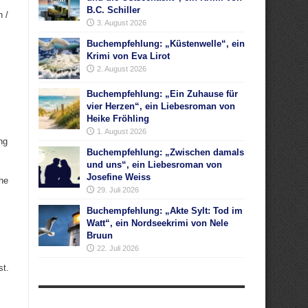
B.C. Schiller
 /
3. August 2026
Buchempfehlung: „Küstenwelle“, ein
Krimi von Eva Lirot
2. August 2026
Buchempfehlung: „Ein Zuhause für
vier Herzen“, ein Liebesroman von
Heike Fröhling
1. August 2026
ng
Buchempfehlung: „Zwischen damals
und uns“, ein Liebesroman von
Josefine Weiss
he
29. Juli 2026
Buchempfehlung: „Akte Sylt: Tod im
Watt“, ein Nordseekrimi von Nele
Bruun
22. Juli 2026
st.