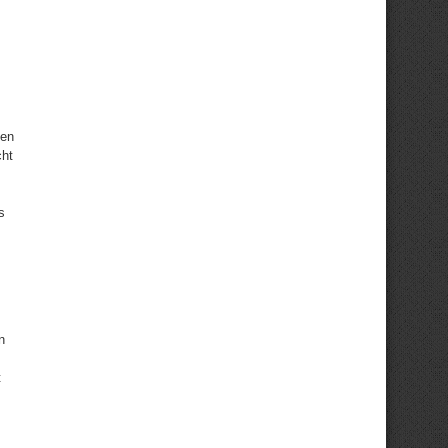
gen
cht
s
n
t