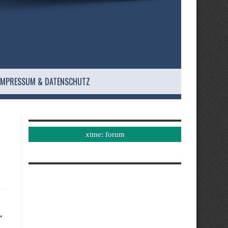
IMPRESSUM & DATENSCHUTZ
xtme: forum
“