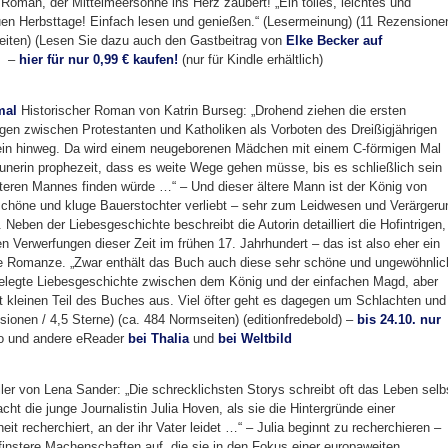
 Roman, der Mittelmeersonne ins Herz zaubert! „Ein tolles, leichtes und
uen Herbsttage! Einfach lesen und genießen.“ (Lesermeinung) (11 Rezensionen
seiten) (Lesen Sie dazu auch den Gastbeitrag von
Elke Becker auf
l) –
hier für nur 0,99 € kaufen!
(nur für Kindle erhältlich)
mal
Historischer Roman von Katrin Burseg: „Drohend ziehen die ersten
en zwischen Protestanten und Katholiken als Vorboten des Dreißigjährigen
ein hinweg. Da wird einem neugeborenen Mädchen mit einem C-förmigen Mal
geunerin prophezeit, dass es weite Wege gehen müsse, bis es schließlich sein
lteren Mannes finden würde …“ – Und dieser ältere Mann ist der König von
schöne und kluge Bauerstochter verliebt – sehr zum Leidwesen und Verärgeru
 Neben der Liebesgeschichte beschreibt die Autorin detailliert die Hofintrigen,
en Verwerfungen dieser Zeit im frühen 17. Jahrhundert – das ist also eher ein
ne Romanze. „Zwar enthält das Buch auch diese sehr schöne und ungewöhnlic
belegte Liebesgeschichte zwischen dem König und der einfachen Magd, aber
t kleinen Teil des Buches aus. Viel öfter geht es dagegen um Schlachten und
nsionen / 4,5 Sterne) (ca. 484 Normseiten) (editionfredebold) –
bis 24.10. nur
ino und andere eReader
bei Thalia
und
bei Weltbild
ller von Lena Sander: „Die schrecklichsten Storys schreibt oft das Leben selb
ht die junge Journalistin Julia Hoven, als sie die Hintergründe einer
it recherchiert, an der ihr Vater leidet …“ – Julia beginnt zu recherchieren –
finstere Machenschaften auf, die sie in den Fokus einer europaweiten