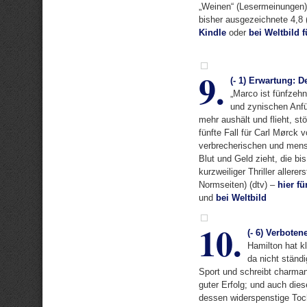
„Weinen“ (Lesermeinungen) 
bisher ausgezeichnete 4,8 
Kindle
oder
bei Weltbild f
9.
(- 1) Erwartung: D
„Marco ist fünfzeh
und zynischen Anfü
mehr aushält und flieht, s
fünfte Fall für Carl Mørc
verbrecherischen und mens
Blut und Geld zieht, die bi
kurzweiliger Thriller allere
Normseiten) (dtv) –
hier fü
und
bei Weltbild
10.
(- 6) Verboten
Hamilton hat k
da nicht ständ
Sport und schreibt charman
guter Erfolg; und auch die
dessen widerspenstige Toch