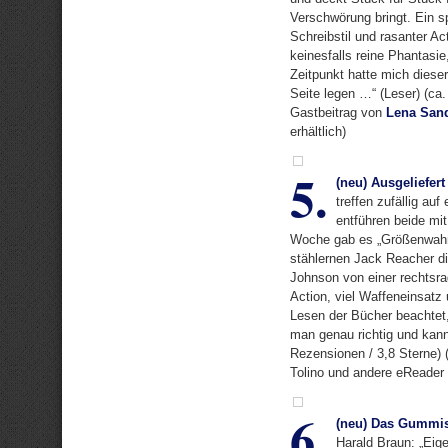
Verschwörung bringt. Ein s
Schreibstil und rasanter A
keinesfalls reine Phantasi
Zeitpunkt hatte mich diese
Seite legen …“ (Leser) (ca
Gastbeitrag von
Lena Sand
erhältlich)
5.
(neu) Ausgeliefert
treffen zufällig a
entführen beide mi
Woche gab es „Größenwahn
stählernen Jack Reacher di
Johnson von einer rechtsrad
Action, viel Waffeneinsatz
Lesen der Bücher beachtet,
man genau richtig und kann
Rezensionen / 3,8 Sterne) 
Tolino und andere eReader
6.
(neu) Das Gummis
Harald Braun: „Eige