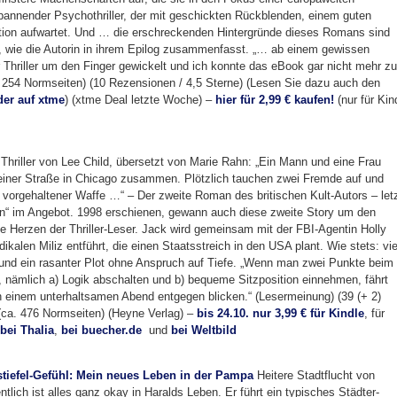
pannender Psychothriller, der mit geschickten Rückblenden, einem guten
ction aufwartet. Und … die erschreckenden Hintergründe dieses Romans sind
e, wie die Autorin in ihrem Epilog zusammenfasst. „… ab einem gewissen
r Thriller um den Finger gewickelt und ich konnte das eBook gar nicht mehr zu
. 254 Normseiten) (10 Rezensionen / 4,5 Sterne) (Lesen Sie dazu auch den
er auf xtme
) (xtme Deal letzte Woche) –
hier für 2,99 € kaufen!
(nur für Kin
Thriller von Lee Child, übersetzt von Marie Rahn: „Ein Mann und eine Frau
uf einer Straße in Chicago zusammen. Plötzlich tauchen zwei Fremde auf und
t vorgehaltener Waffe …“ – Der zweite Roman des britischen Kult-Autors – let
“ im Angebot. 1998 erschienen, gewann auch diese zweite Story um den
e Herzen der Thriller-Leser. Jack wird gemeinsam mit der FBI-Agentin Holly
ikalen Miliz entführt, die einen Staatsstreich in den USA plant. Wie stets: vie
 und ein rasanter Plot ohne Anspruch auf Tiefe. „Wenn man zwei Punkte beim
 nämlich a) Logik abschalten und b) bequeme Sitzposition einnehmen, fährt
 einem unterhaltsamen Abend entgegen blicken.“ (Lesermeinung) (39 (+ 2)
(ca. 476 Normseiten) (Heyne Verlag) –
bis 24.10. nur 3,99 € für Kindle
, für
bei Thalia
,
bei buecher.de
und
bei Weltbild
tiefel-Gefühl: Mein neues Leben in der Pampa
Heitere Stadtflucht von
ntlich ist alles ganz okay in Haralds Leben. Er führt ein typisches Städter-