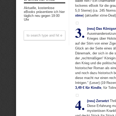
dabei hilft? Ein charmanter
lockeres eBook für die gra
Aktuelle, kostenlose
5,0 Sterne) (ca. 245 Norm
eBooks präsentiere ich hier
xtme
) (aktueller xtme-Dea
täglich neu gegen 19:00
Uhr
3.
(neu) Das Königs
Auseinandersetzung
Krieges über Holst
auf der Stirn von einer Zi
Glück an der Seite eines ä
Dänemark, der sich in die 
der „rechtmäßigen“ Königin.
den Krieg und die politisch
historischer Roman als ei
und noch dazu historisch 
diese macht nur einen rech
Intrigen.“ (Leser) (19 Reze
3,49 € für Kindle
, für Tol
4.
(neu) Zersetzt
Thri
Diese Erfahrung mac
mysteriösen Krankhe
und deckt Stück für Stück 