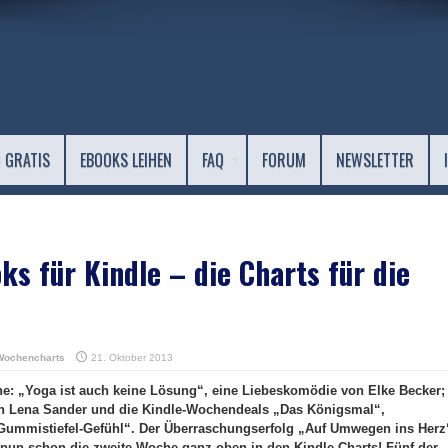
 GRATIS
EBOOKS LEIHEN
FAQ
FORUM
NEWSLETTER
ks für Kindle – die Charts für die
Wochencharts
21. Oktober 2013
e: „Yoga ist auch keine Lösung“, eine Liebeskomödie von Elke Becker;
von Lena Sander und die Kindle-Wochendeals „Das Königsmal“,
 Gummistiefel-Gefühl“. Der Überraschungserfolg „Auf Umwegen ins Herz
 nun schon die zweite Woche ganz oben in den Kindle Charts! Fünf der