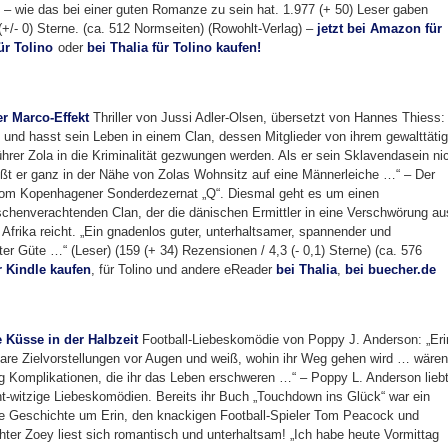
– wie das bei einer guten Romanze zu sein hat. 1.977 (+ 50) Leser gaben
(+/- 0) Sterne. (ca. 512 Normseiten) (Rowohlt-Verlag) –
jetzt bei Amazon für
ür Tolino
oder
bei Thalia für Tolino kaufen!
er Marco-Effekt
Thriller von Jussi Adler-Olsen, übersetzt von Hannes Thiess:
n und hasst sein Leben in einem Clan, dessen Mitglieder von ihrem gewalttäti
hrer Zola in die Kriminalität gezwungen werden. Als er sein Sklavendasein ni
tößt er ganz in der Nähe von Zolas Wohnsitz auf eine Männerleiche …“ – Der
k vom Kopenhagener Sonderdezernat „Q“. Diesmal geht es um einen
chenverachtenden Clan, der die dänischen Ermittler in eine Verschwörung au
s Afrika reicht. „Ein gnadenlos guter, unterhaltsamer, spannender und
rster Güte …“ (Leser) (159 (+ 34) Rezensionen / 4,3 (- 0,1) Sterne) (ca. 576
r Kindle kaufen
, für Tolino und andere eReader
bei Thalia
,
bei buecher.de
e Küsse in der Halbzeit
Football-Liebeskomödie von Poppy J. Anderson: „Eri
lare Zielvorstellungen vor Augen und weiß, wohin ihr Weg gehen wird … wären
ig Komplikationen, die ihr das Leben erschweren …“ – Poppy L. Anderson lieb
t-witzige Liebeskomödien. Bereits ihr Buch „Touchdown ins Glück“ war ein
se Geschichte um Erin, den knackigen Football-Spieler Tom Peacock und
ter Zoey liest sich romantisch und unterhaltsam! „Ich habe heute Vormittag