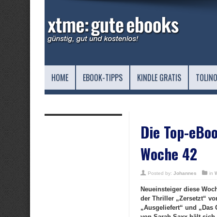
HOME
EBOOK-TIPPS
KINDLE GRATIS
TOLINO
Die Top-eBoo
Woche 42
Posted by:
Johannes
in
Neueinsteiger diese Woch
der Thriller „Zersetzt“ 
„Ausgeliefert“ und „Das
von Sarah Saxx hält sich