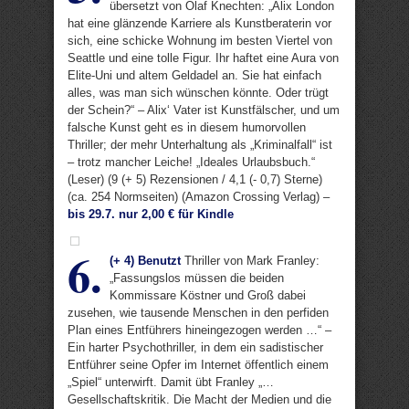
übersetzt von Olaf Knechten: „Alix London
hat eine glänzende Karriere als Kunstberaterin vor
sich, eine schicke Wohnung im besten Viertel von
Seattle und eine tolle Figur. Ihr haftet eine Aura von
Elite-Uni und altem Geldadel an. Sie hat einfach
alles, was man sich wünschen könnte. Oder trügt
der Schein?“ – Alix‘ Vater ist Kunstfälscher, und um
falsche Kunst geht es in diesem humorvollen
Thriller; der mehr Unterhaltung als „Kriminalfall“ ist
– trotz mancher Leiche! „Ideales Urlaubsbuch.“
(Leser) (9 (+ 5) Rezensionen / 4,1 (- 0,7) Sterne)
(ca. 254 Normseiten) (Amazon Crossing Verlag) –
bis 29.7. nur 2,00 € für Kindle
6.
(+ 4) Benutzt
Thriller von Mark Franley:
„Fassungslos müssen die beiden
Kommissare Köstner und Groß dabei
zusehen, wie tausende Menschen in den perfiden
Plan eines Entführers hineingezogen werden …“ –
Ein harter Psychothriller, in dem ein sadistischer
Entführer seine Opfer im Internet öffentlich einem
„Spiel“ unterwirft. Damit übt Franley „…
Gesellschaftskritik. Die Macht der Medien und die