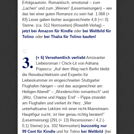
Erfolgsautorin. Romantisch, emotional – zum
„Lachen“ und zum „Weinen“ (Lesermeinungen) – wie
das bei einer guten Romanze zu sein hat. 1.068 (+
83) Leser gaben bisher ausgezeichnete 4,8 (+/- 0)
Sterne. (ca. 512 Normseiten) (Rowohlt-Verlag) –
jetzt bei Amazon für Kindle
oder
bei Weltbild für
Tolino
oder
bei Thalia für Tolino kaufen!
3.
(+ 6) Versehentlich verliebt
Amüsanter
Liebesroman / Chick-Lit von Adriana
Popescu: „Auf dem Weg nach Berlin bleibt
die Reisebuchlektorin und Expertin für
Liebeskummer im eingeschneiten Stuttgarter
Flughafen hängen – und das ausgerechnet am
Heiligen Abend!“ – „Wunderschön romantisch“ und
„Witz, Charme und Happy End“ – Pippa strandet
am Flughafen und verliert ihr Herz. „Wer
unterhaltsame Lektüre mit einer nicht-Mainstream-
Hauptfigur sucht, ist hier genau richtig beraten!“
(Lesermeinung) (291 (+ 13) Rezensionen / 4,2 (-
0,1) Sterne) (ca. 332 Normseiten)
kurzzeitig nur
99 Cent für Kindle
und für Tolino
bei Weltbild
(bei