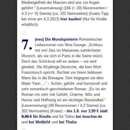
Mediengeilheit der Massen wird uns vor Augen
geführt.“ (Lesermeinung) (166 (+ 20) Rezensenten /
4,3 (+/- 0) Sterne) (ca. 332 Normseiten) (Gratis-Tipp
bei xtme am 4.3.2013)
hier kaufen!
(Nur für Kindle
erhältlich)
7.
(neu) Die Mondspielerin
Romantischer
Liebesroman von Nina George: „Schluss
mit mir! Das ist Mariannes sehnlichster
Wunsch, als sie sich in Paris in die Seine stürzt.
Doch das Schicksal will es anders – sie wird
gerettet. Die 60-jährige Deutsche, die kein Wort
Französisch spricht, flüchtet vor ihrem lieblosen
Mann bis in die Bretagne. Dort begegnet sie dem
Maler Yann …“ – Schön, gefühl- und humorvoll und
sehr romantisch geschriebener Roman. „Es ist ein
Roman mit sehr viel Gefühl, Charme, Witz und
Humor und Hoffnung ist ein wichtiger Bestandteil.“
(Lesermeinung) (49 Rezensionen / 4,2 Sterne) (ca.
352 Normseiten) (Knaur) –
bis 1.8. nur 3,99 € statt
9,99 €
für Kindle
und für Tolino
bei buecher.de
und
bei Weltbild
und
bei Thalia