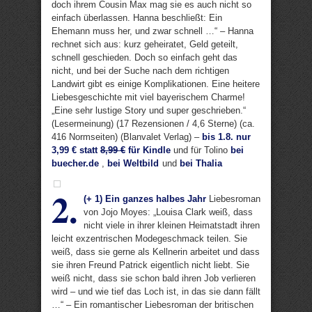
doch ihrem Cousin Max mag sie es auch nicht so
einfach überlassen. Hanna beschließt: Ein
Ehemann muss her, und zwar schnell …“ – Hanna
rechnet sich aus: kurz geheiratet, Geld geteilt,
schnell geschieden. Doch so einfach geht das
nicht, und bei der Suche nach dem richtigen
Landwirt gibt es einige Komplikationen. Eine heitere
Liebesgeschichte mit viel bayerischem Charme!
„Eine sehr lustige Story und super geschrieben.“
(Lesermeinung) (17 Rezensionen / 4,6 Sterne) (ca.
416 Normseiten) (Blanvalet Verlag) –
bis 1.8. nur
3,99 € statt
8,99 €
für Kindle
und für Tolino
bei
buecher.de
,
bei Weltbild
und
bei Thalia
2.
(+ 1) Ein ganzes halbes Jahr
Liebesroman
von Jojo Moyes: „Louisa Clark weiß, dass
nicht viele in ihrer kleinen Heimatstadt ihren
leicht exzentrischen Modegeschmack teilen. Sie
weiß, dass sie gerne als Kellnerin arbeitet und dass
sie ihren Freund Patrick eigentlich nicht liebt. Sie
weiß nicht, dass sie schon bald ihren Job verlieren
wird – und wie tief das Loch ist, in das sie dann fällt
…“ – Ein romantischer Liebesroman der britischen