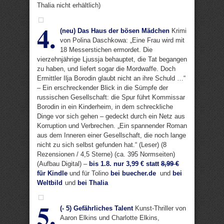
Thalia nicht erhältlich)
4.
(neu) Das Haus der bösen Mädchen
Krimi
von Polina Daschkowa: „Eine Frau wird mit
18 Messerstichen ermordet. Die
vierzehnjährige Ljussja behauptet, die Tat begangen
zu haben, und liefert sogar die Mordwaffe. Doch
Ermittler Ilja Borodin glaubt nicht an ihre Schuld …“
– Ein erschreckender Blick in die Sümpfe der
russischen Gesellschaft: die Spur führt Kommissar
Borodin in ein Kinderheim, in dem schreckliche
Dinge vor sich gehen – gedeckt durch ein Netz aus
Korruption und Verbrechen. „Ein spannender Roman
aus dem Inneren einer Gesellschaft, die noch lange
nicht zu sich selbst gefunden hat.“ (Leser) (8
Rezensionen / 4,5 Sterne) (ca. 395 Normseiten)
(Aufbau Digital) –
bis 1.8. nur 3,99 € statt
8,99 €
für Kindle
und für Tolino
bei buecher.de
und
bei
Weltbild
und
bei Thalia
5.
(- 5) Gefährliches Talent
Kunst-Thriller von
Aaron Elkins und Charlotte Elkins,