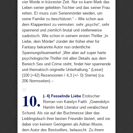
vier Morde in kürzester Zeit. Nur so kann Mark das
Leben seiner geliebten Tochter und das seiner Frau
retten. Er muss zum Serienmörder werden, um
seine Familie zu beschützen.“ – Wie schon aus
dem Klappentext zu vermuten: sehr „psycho“, sehr
spannend und ziemlich brutal und stellenweise
sadistisch. Wie schon in seinem ersten Thriller „In
Liebe, dein Mörder“ zündet der früher eher für
Fantasy bekannte Autor nun ordentliche
Spannungsfeuerwerke! „Wer aber auf super harte
psychologische Thriller mit allen Details aus dem
Bereich Sex und Crime steht, findet hier spannende
und thematisch originelle Unterhaltung.“ (Leser)
(100 (+42) Rezensionen / 4,3 (+/- 0) Sterne) (ca.
206 Normseiten) –
10.
(- 4) Fesselnde Liebe
Erotischer
Roman von Katelyn Faith: „Gwendolyn
Hamlin liebt Literatur und verabscheut
Schund. Als sie auf der Buchmesse über das
Lieblingsbuch ihrer besten Freundin lästert, wird sie
dabei von keinem Geringeren als Adrian Moore,
dem Autor des Bestsellers, belauscht. Zu ihrem