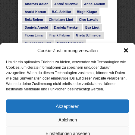
Andreas Adlon
André Milewski
Anne Amrum
Astrid Korten
B.C. Schiller
Birgit Kluger
Béla Bolten
Christiane Lind
Cleo Lavalle
Daniela Arnold
Daniela Frenken
Eva Lirot
Fiona Limar
Frank Fabian
Greta Schneider
Gunnar Schwarz
Hanna Holmgren
Cookie-Zustimmung verwalten
Heike Fröhling
Ina Glahe
Ivo Pala
J. Vellguth
Josefine Weiss
Karolyn Ciseau
Leander Rose
Um dir ein optimales Erlebnis zu bieten, verwenden wir Technologien wie
Leonie Haubrich
Lilly Labord
Livia Pipes
Cookies, um Geräteinformationen zu speichern und/oder darauf
zuzugreifen. Wenn du diesen Technologien zustimmst, können wir Daten
Malin Blunk
Marcus Hünnebeck
Martin Krist
wie das Surfverhalten oder eindeutige IDs auf dieser Website verarbeiten.
Melisa Schwermer
Nele Bruun
Nika Lubitsch
Wenn du deine Zustimmung nicht erteilst oder zurückziehst, können
bestimmte Merkmale und Funktionen beeinträchtigt werden.
Noah Fitz
Nora Amelie
René Junge
Rose Snow
Roxann Hill
Sigrid Konopatzki
Akzeptieren
Silke Nowak
Subina Giuletti
Timo Leibig
Ablehnen
Einstellungen ansehen