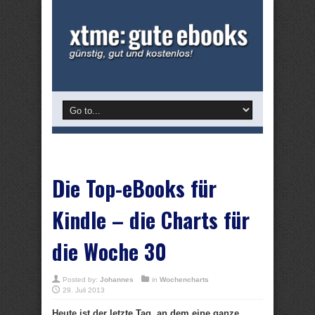
Die Top-eBooks für
Kindle – die Charts für
die Woche 30
Posted by:
Johannes
in
Wochencharts
29. Juli 2013
Heute ist der letzte Tag, an dem eine ganze