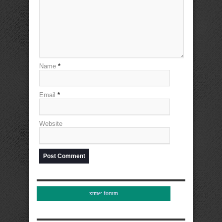
Name
*
Email
*
Website
xtme: forum