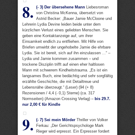
8.
(- 3) Der übersehene Mann
Liebesroman
von Christina McKenna, übersetzt von
Astrid Becker: „Bauer Jamie McCloone und
Lehrerin Lydia Devine leiden beide unter dem
kürzlichen Verlust eines geliebten Menschen. Sie
geben eine Kontaktanzeige auf, um ihrer
Einsamkeit endlich zu entfliehen. Mit Hilfe von
Briefen umwirbt der ungehobelte Jamie die ehrbare
Lydia. Sie ist bereit, sich auf ihn einzulassen …“ –
Lydia und Jamie kommen zusammen – und
trockene Disziplin trifft auf einen eher haltlosen
Mann mit schwerem Kindheitstrauma. „Es ist ein
langsames Buch, eine bedächtig und sehr sorgfältig
erzählte Geschichte, die mit Detailtreue und
Lebensnähe überzeugt.“ (Leser) (94 (+ 8)
Rezensionen / 4,4 (- 0,1) Sterne) (ca. 317
Normseiten) (Amazon Crossing Verlag) –
bis 29.7.
nur 2,00 € für Kindle
9.
(- 7) Sei mein Mörder
Thriller von Volker
Ferkau: „Der Gerichtspsychologe Mark
Rieger wird erpresst. Ein Erpresser fordert