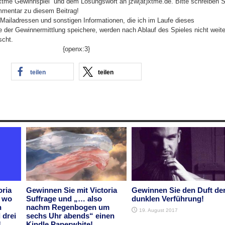
„xtme Gewinnspiel“ und dem Lösungswort an jzw(at)xtme.de. Bitte schreiben S
mmentar zu diesem Beitrag!
Mailadressen und sonstigen Informationen, die ich im Laufe dieses
der Gewinnermittlung speichere, werden nach Ablauf des Spieles nicht weite
scht.
{openx:3}
teilen
teilen
oria
Gewinnen Sie mit Victoria
Gewinnen Sie den Duft de
r wo
Suffrage und „… also
dunklen Verführung!
n
nachm Regenbogen um
19. August 2017
 drei
sechs Uhr abends“ einen
!
Kindle Paperwhite!