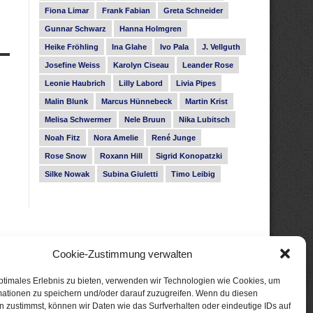
Fiona Limar
Frank Fabian
Greta Schneider
Gunnar Schwarz
Hanna Holmgren
Heike Fröhling
Ina Glahe
Ivo Pala
J. Vellguth
Josefine Weiss
Karolyn Ciseau
Leander Rose
Leonie Haubrich
Lilly Labord
Livia Pipes
Malin Blunk
Marcus Hünnebeck
Martin Krist
Melisa Schwermer
Nele Bruun
Nika Lubitsch
Noah Fitz
Nora Amelie
René Junge
Rose Snow
Roxann Hill
Sigrid Konopatzki
Silke Nowak
Subina Giuletti
Timo Leibig
Cookie-Zustimmung verwalten
ptimales Erlebnis zu bieten, verwenden wir Technologien wie Cookies, um
mationen zu speichern und/oder darauf zuzugreifen. Wenn du diesen
 zustimmst, können wir Daten wie das Surfverhalten oder eindeutige IDs auf