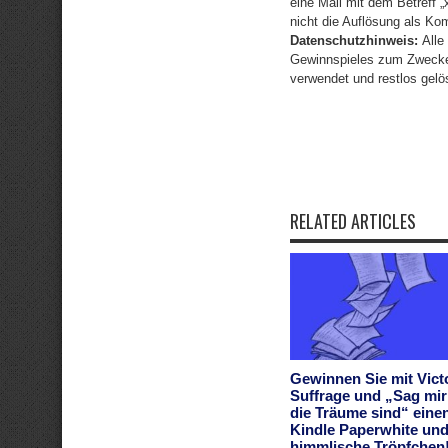
eine Mail mit dem Betreff 
nicht die Auflösung als Ko
Datenschutzhinweis:
Alle 
Gewinnspieles zum Zwecke 
verwendet und restlos gelö
RELATED ARTICLES
Gewinnen Sie mit Vict
Suffrage und „Sag mi
die Träume sind“ eine
Kindle Paperwhite und
himmlische Tröpfchen