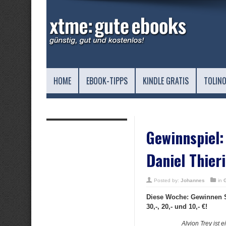
HOME
EBOOK-TIPPS
KINDLE GRATIS
TOLINO
Gewinnspiel:
Daniel Thier
Posted by:
Johannes
in
Diese Woche: Gewinnen S
30,-, 20,- und 10,- €!
Alvion Trey ist