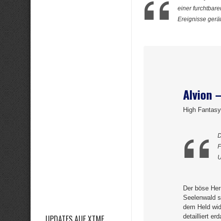
einer furchtbare
Ereignisse gerät
Alvion 
High Fantasy
D
F
U
Der böse Her
Seelenwald s
dem Held wid
detailliert e
UPDATES AUF XTME