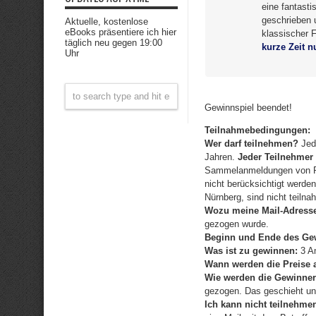
eine fantasti
geschrieben 
Aktuelle, kostenlose
eBooks präsentiere ich hier
klassischer F
täglich neu gegen 19:00
kurze Zeit nu
Uhr
Gewinnspiel beendet!
Teilnahmebedingungen:
Wer darf teilnehmen?
Jede
Jahren.
Jeder Teilnehmer 
Sammelanmeldungen von Per
nicht berücksichtigt werde
Nürnberg, sind nicht teilna
Wozu meine Mail-Adress
gezogen wurde.
Beginn und Ende des Gew
Was ist zu gewinnen:
3 Am
Wann werden die Preise 
Wie werden die Gewinner
gezogen. Das geschieht u
Ich kann nicht teilnehme