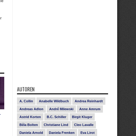
ie
r
AUTOREN
A. Collin
Anabelle Wildbuch
Andrea Reinhardt
Andreas Adlon
André Milewski
Anne Amrum
r
Astrid Korten
B.C. Schiller
Birgit Kluger
Béla Bolten
Christiane Lind
Cleo Lavalle
Daniela Arnold
Daniela Frenken
Eva Lirot