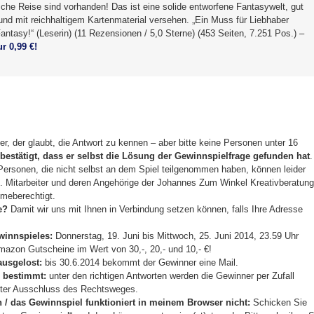
sche Reise sind vorhanden! Das ist eine solide entworfene Fantasywelt, gut
und mit reichhaltigem Kartenmaterial versehen. „Ein Muss für Liebhaber
antasy!“ (Leserin) (11 Rezensionen / 5,0 Sterne) (453 Seiten, 7.251 Pos.) –
r 0,99 €!
r, der glaubt, die Antwort zu kennen – aber bitte keine Personen unter 16
bestätigt, dass er selbst die Lösung der Gewinnspielfrage gefunden hat
.
sonen, die nicht selbst an dem Spiel teilgenommen haben, können leider
n. Mitarbeiter und deren Angehörige der Johannes Zum Winkel Kreativberatung
hmeberechtigt.
e?
Damit wir uns mit Ihnen in Verbindung setzen können, falls Ihre Adresse
innspieles:
Donnerstag, 19. Juni bis Mittwoch, 25. Juni 2014, 23.59 Uhr
azon Gutscheine im Wert von 30,-, 20,- und 10,- €!
ausgelost:
bis 30.6.2014 bekommt der Gewinner eine Mail.
 bestimmt:
unter den richtigen Antworten werden die Gewinner per Zufall
nter Ausschluss des Rechtsweges.
n / das Gewinnspiel funktioniert in meinem Browser nicht:
Schicken Sie