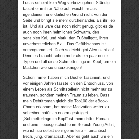
Lucas scheint kein Weg vorbeizugehen. Ständig
taucht er in ihrer Nähe auf, weicht ihr aus
irgendeinem unerklärlichen Grund nicht von der
Seite und bringt sie mehr durcheinander, als ihr lieb
ist. Und als wäre das noch nicht genug, gibt es da
auch noch ihren heimlichen Schwarm, den
sensiblen Kai, und Mark, den Fußballgott, ihren
unverbesserlichen Ex… Das Gefühlschaos ist
vorprogrammiert. Doch so leicht gibt Alex nicht auf.
Denn es braucht schon mehr als ein paar coole
Typen und all diese Schmetterlinge im Kopf, um ein
Mädchen wie sie unterzukriegen!
Schon immer haben mich Bücher fasziniert, und
vor einigen Jahren fasste ich den Entschluss, von
einem Leben als Schriftstellerin nicht mehr nur zu
träumen, sondern meinen Traum zu leben. Dass
mein Debütroman gleich die Top100 der eBook-
Charts erklomm, hat meine Motivation weiter zu
schreiben natürlich enorm gesteigert.
„Schmetterlinge im Kopf“ ist mein dritter Roman
und eine Liebesgeschichte im Bereich Young Adult,
wie ich sie selbst sehr gerne lese – romantisch,
frech, jung, dramatisch. Aber es geht auch um ein