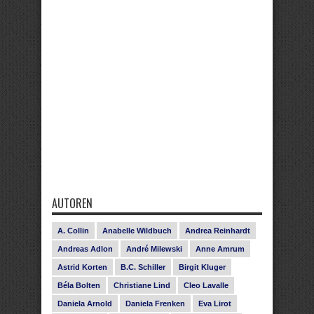
AUTOREN
A. Collin
Anabelle Wildbuch
Andrea Reinhardt
Andreas Adlon
André Milewski
Anne Amrum
Astrid Korten
B.C. Schiller
Birgit Kluger
Béla Bolten
Christiane Lind
Cleo Lavalle
Daniela Arnold
Daniela Frenken
Eva Lirot