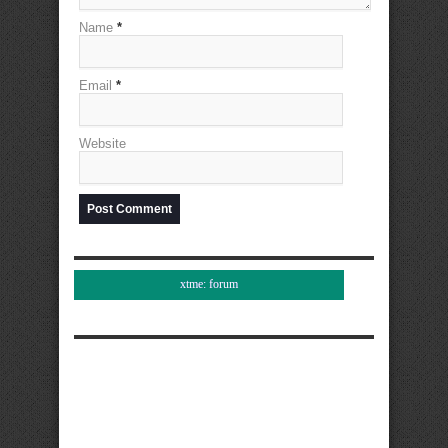
Name
*
Email
*
Website
xtme: forum