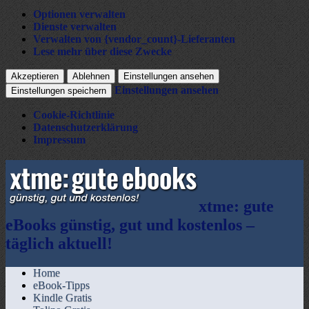
Optionen verwalten
Dienste verwalten
Verwalten von {vendor_count}-Lieferanten
Lese mehr über diese Zwecke
Akzeptieren
Ablehnen
Einstellungen ansehen
Einstellungen ansehen
Einstellungen speichern
Cookie-Richtlinie
Datenschutzerklärung
Impressum
xtme: gute
eBooks günstig, gut und kostenlos –
täglich aktuell!
Home
eBook-Tipps
Kindle Gratis