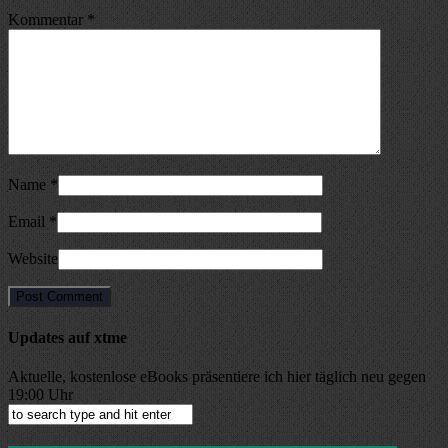
Kommentar
*
Name
*
Email
*
Website
Updates auf xtme
Aktuelle, kostenlose eBooks präsentiere ich hier täglich neu gegen
19:00 Uhr