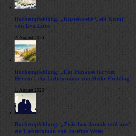
Buchempfehlung: „Küstenwelle“, ein Krimi
von Eva Lirot
2. August 2026
Buchempfehlung: „Ein Zuhause für vier
Herzen“, ein Liebesroman von Heike Fröhling
1. August 2026
Buchempfehlung: „Zwischen damals und uns“,
ein Liebesroman von Josefine Weiss