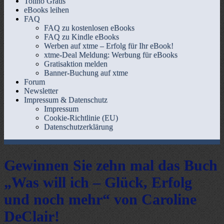
Tolino Gratis
eBooks leihen
FAQ
FAQ zu kostenlosen eBooks
FAQ zu Kindle eBooks
Werben auf xtme – Erfolg für Ihr eBook!
xtme-Deal Meldung: Werbung für eBooks
Gratisaktion melden
Banner-Buchung auf xtme
Forum
Newsletter
Impressum & Datenschutz
Impressum
Cookie-Richtlinie (EU)
Datenschutzerklärung
Gewinnen Sie zehn mal das Buch
„Was will ich – Glück, Erfolg
und noch mehr“ von Caroline
DeClair!