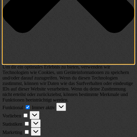
Um dir ein optimales Erlebnis zu bieten, verwenden wir
Technologien wie Cookies, um Geräteinformationen zu speichern
und/oder darauf zuzugreifen. Wenn du diesen Technologien
zustimmst, können wir Daten wie das Surfverhalten oder eindeutige
IDs auf dieser Website verarbeiten. Wenn du deine Zustimmung
nicht erteilst oder zurückziehst, können bestimmte Merkmale und
Funktionen beeinträchtigt werden.
Funktional
Funktional
Immer aktiv
Vorlieben
Vorlieben
Statistiken
Statistiken
Marketing
Marketing