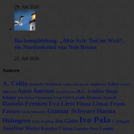
29. Juli 2026
Buchempfehlung: „Akte Sylt: Tod im Watt“,
ein Nordseekrimi von Nele Bruun
22. Juli 2026
Autoren
A. Collin
Andreas Adlon
Anabelle Wildbuch
André
Andrea Reinhardt
Anne Amrum
B.C. Schiller
Birgit
Milewski
Astrid Korten
Kluger
Daniela Arnold
Cleo Lavalle
Christiane Lind
Béla Bolten
Daniela Frenken
Eva Lirot
Fiona Limar
Frank
Gunnar Schwarz
Hanna
Fabian
Greta Schneider
Ivo Pala
Holmgren
Ina Glahe
J. Vellguth
Heike Fröhling
Josefine Weiss
Leonie
Karolyn Ciseau
Leander Rose