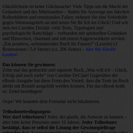
Glücklichsein ist keine Glückssache! Viele Tipps um die Macht der
Gedanken und des Miteinanders – finden Sie Auswege aus falschen
Rollenbildern und emotionalen Fallen; nehmen Sie eine Soforthilfe
gegen Stimmungstiefs an und tunen Sie Ihr Ich ins Glück! Und wie
stets bei Caroline Declair: viele Tests, Typologien und
psychologische Ratschläge – verbunden mit spirituellen Gedanken
und Hinweisen, charmant und mit einem Augenzwinkern serviert.
„Ein positives, aufmunterndes Buch für Frauen!“ (Leserin) (3
Rezensionen / 5,0 Sterne) (ca. 206 Seiten) –
hier für Kindle
kaufen!
Das können Sie gewinnen:
Zehn mal das gedruckte und signierte Buch „Was will ich – Glück,
Erfolg und noch mehr“ von Caroline DeClair! Gegenüber der
eBook-Ausgabe hat diese Form den Vorteil, dass die Tests im Buch
direkt mit Beistift ausgefüllt werden können. Für das eBook heißt
es: Zettel bereitlegen!
Oops! Wir konnten dein Formular nicht lokalisieren.
Teilnahmebedingungen:
Wer darf teilnehmen?
Jeder, der glaubt, die Antwort zu kennen –
aber bitte keine Personen unter 16 Jahren.
Jeder Teilnehmer
bestätigt, dass er selbst die Lösung der Gewinnspielfrage
gefunden hat
. Sammelanmeldungen von Personen, die nicht selbst