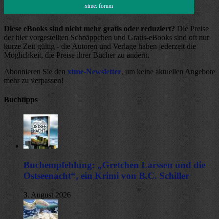
xtme: forum
Diese eBooks sind nicht mehr gratis oder reduziert?
Die Preise
der hier vorgestellten Schnäppchen und Gratis-eBooks sind oft nur
kurze Zeit gültig - die Autoren und Verlage haben jederzeit die
Möglichkeit, die Preise ihrer Bücher zu ändern.
Abonnieren Sie den
xtme-Newsletter
, um keine aktuellen Angebote
mehr zu verpassen!
Buchtipps
Buchempfehlung: „Gretchen Larssen und die
Ostseenacht“, ein Krimi von B.C. Schiller
3. August 2026