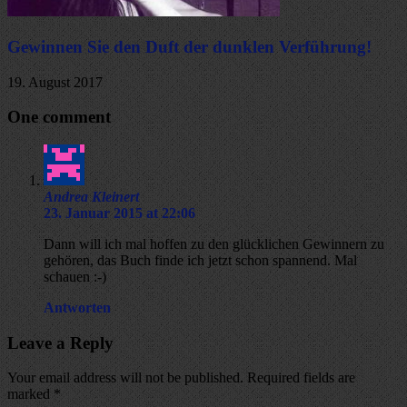
Gewinnen Sie den Duft der dunklen Verführung!
19. August 2017
One comment
Andrea Kleinert
23. Januar 2015 at 22:06
Dann will ich mal hoffen zu den glücklichen Gewinnern zu
gehören, das Buch finde ich jetzt schon spannend. Mal
schauen :-)
Antworten
Leave a Reply
Your email address will not be published. Required fields are
marked
*