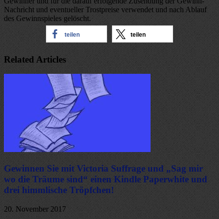
Gewinner und für die darauf erfolgende Zusendung der Gewinn-
Nachricht und eventueller Trostpreise verwendet und nach Ablauf
des Gewinnspieles gelöscht.
teilen
teilen
Related Articles
Gewinnen Sie mit Victoria Suffrage und „Sag mir
wo die Träume sind“ einen Kindle Paperwhite und
drei himmlische Tröpfchen!
20. November 2017