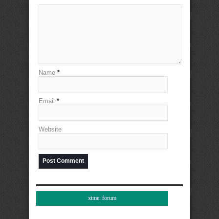
Name
*
Email
*
Website
xtme: forum