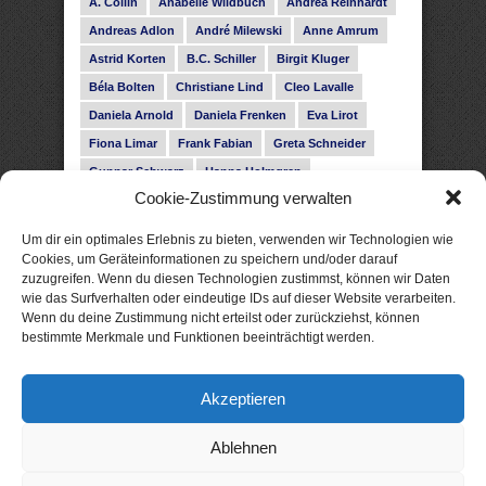
A. Collin
Anabelle Wildbuch
Andrea Reinhardt
Andreas Adlon
André Milewski
Anne Amrum
Astrid Korten
B.C. Schiller
Birgit Kluger
Béla Bolten
Christiane Lind
Cleo Lavalle
Daniela Arnold
Daniela Frenken
Eva Lirot
Fiona Limar
Frank Fabian
Greta Schneider
Gunnar Schwarz
Hanna Holmgren
Cookie-Zustimmung verwalten
Heike Fröhling
Ina Glahe
Ivo Pala
J. Vellguth
Josefine Weiss
Karolyn Ciseau
Leander Rose
Um dir ein optimales Erlebnis zu bieten, verwenden wir Technologien wie
Leonie Haubrich
Lilly Labord
Livia Pipes
Cookies, um Geräteinformationen zu speichern und/oder darauf
zuzugreifen. Wenn du diesen Technologien zustimmst, können wir Daten
Malin Blunk
Marcus Hünnebeck
Martin Krist
wie das Surfverhalten oder eindeutige IDs auf dieser Website verarbeiten.
Melisa Schwermer
Nele Bruun
Nika Lubitsch
Wenn du deine Zustimmung nicht erteilst oder zurückziehst, können
bestimmte Merkmale und Funktionen beeinträchtigt werden.
Noah Fitz
Nora Amelie
René Junge
Rose Snow
Roxann Hill
Sigrid Konopatzki
Akzeptieren
Silke Nowak
Subina Giuletti
Timo Leibig
Ablehnen