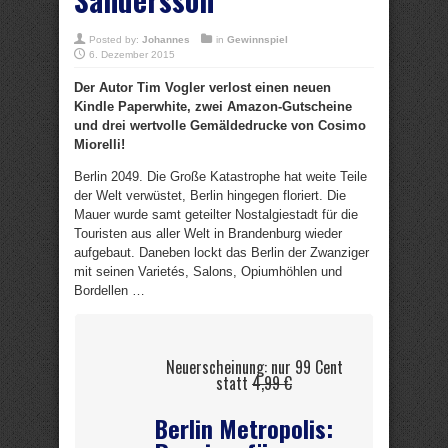
Posted by:
Johannes
in
Gewinnspiel
6. Dezember 2015
Der Autor Tim Vogler verlost einen neuen
Kindle Paperwhite, zwei Amazon-Gutscheine
und drei wertvolle Gemäldedrucke von Cosimo
Miorelli!
Berlin 2049. Die Große Katastrophe hat weite Teile
der Welt verwüstet, Berlin hingegen floriert. Die
Mauer wurde samt geteilter Nostalgiestadt für die
Touristen aus aller Welt in Brandenburg wieder
aufgebaut. Daneben lockt das Berlin der Zwanziger
mit seinen Varietés, Salons, Opiumhöhlen und
Bordellen …
Neuerscheinung: nur 99 Cent
statt
4,99 €
Berlin Metropolis: