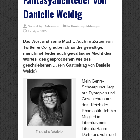
Danielle Weidig
Posted by:
Johannes
in
Buchempfehlungen
12. April 2024
Das Wort und seine Macht: Auch in Zeiten von
Twitter & Co. glaube ich an die gewaltige,
manchmal leider auch gewaltsame Macht des
Wortes, des gesprochenen wie des
geschriebenen …
(ein Gastbeitrag von Danielle
Weidig)
Mein Genre-
Schwerpunkt liegt
auf Dystopien und
Geschichten aus
dem Reich der
Phantastik. Ich bin
Mitglied im
Literaturverein
LiteraturRaum
Danielle Weidig
DortmundRuhr und