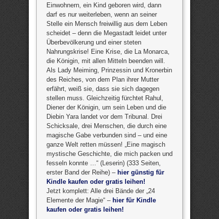
Einwohnern, ein Kind geboren wird, dann
darf es nur weiterleben, wenn an seiner
Stelle ein Mensch freiwillig aus dem Leben
scheidet – denn die Megastadt leidet unter
Überbevölkerung und einer steten
Nahrungskrise! Eine Krise, die La Monarca,
die Königin, mit allen Mitteln beenden will.
Als Lady Meiming, Prinzessin und Kronerbin
des Reiches, von dem Plan ihrer Mutter
erfährt, weiß sie, dass sie sich dagegen
stellen muss. Gleichzeitig fürchtet Rahul,
Diener der Königin, um sein Leben und die
Diebin Yara landet vor dem Tribunal. Drei
Schicksale, drei Menschen, die durch eine
magische Gabe verbunden sind – und eine
ganze Welt retten müssen! „Eine magisch
mystische Geschichte, die mich packen und
fesseln konnte …“ (Leserin) (333 Seiten,
erster Band der Reihe) –
hier günstig für
Kindle kaufen oder gratis leihen!
Jetzt komplett: Alle drei Bände der „24
Elemente der Magie“ –
hier für Kindle
kaufen oder gratis leihen!