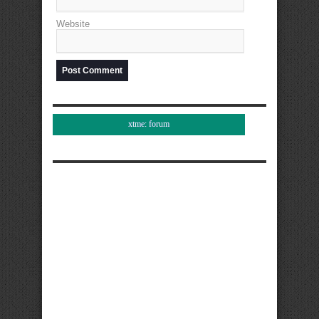
Website
xtme: forum