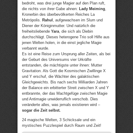
bedroht, was drei junge Magier auf den Plan ruft,
die nichts von ihrer Gabe ahnen:
Lady Meiming
,
Kronerbin des überbevölkerten Reiches La
Metrópolis.
Rahul
, aufgewachsen im Slum und
Diener der Königinmutter. Und natürlich die
freiheitsliebende
Yara
, die sich als Diebin
durchschlägt. Dieses heterogene Trio soll Hilfe aus
jenen Welten holen, in die einst jegliche Magie
verbannt wurde.
Es ist eine Reise zum Ursprung aller Zeiten, als bei
der Geburt des Universums vier Urkräfte
entstanden, die mächtigste unter ihnen: Mutter
Gravitation. Als Gott die Kosmischen Zwillinge X
und Y erschuf, die Wächter des galaktischen
Gleichgewichts. Bis nach sechs Milliarden Jahren
der Balance ein erbitterter Streit zwischen X und Y
entbrannte, der das Machtgefüge zwischen Magie
und Antimagie unwiderruflich verschob. Dies
veränderte alles, was jemals existieren wird –
sogar die Zeit selbst.
24 magische Welten, 3 Schicksale und ein
mystisches Puzzlespiel durch Raum und Zeit!