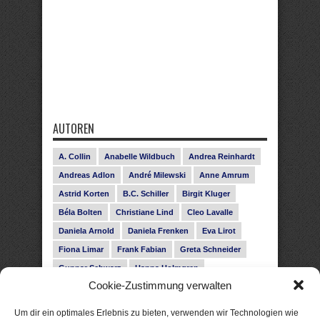
AUTOREN
A. Collin
Anabelle Wildbuch
Andrea Reinhardt
Andreas Adlon
André Milewski
Anne Amrum
Astrid Korten
B.C. Schiller
Birgit Kluger
Béla Bolten
Christiane Lind
Cleo Lavalle
Daniela Arnold
Daniela Frenken
Eva Lirot
Fiona Limar
Frank Fabian
Greta Schneider
Gunnar Schwarz
Hanna Holmgren
Cookie-Zustimmung verwalten
Heike Fröhling
Ina Glahe
Ivo Pala
J. Vellguth
Josefine Weiss
Karolyn Ciseau
Leander Rose
Um dir ein optimales Erlebnis zu bieten, verwenden wir Technologien wie